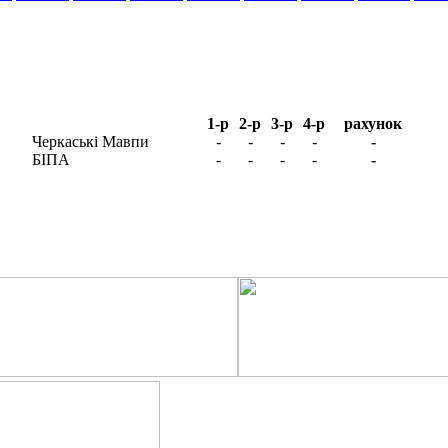
1-р
2-р
3-р
4-р
рахунок
Черкаські Мавпи
-
-
-
-
-
БІПА
-
-
-
-
-