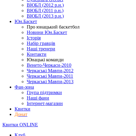
ВЮБЛ (2012 р.н.)
ВЮБЛ (2011 р.н.)
ВЮБЛ (2013 р.н.)
Юн.Баскет
Про юнацький баскетбол
Новини Юн.Баскет
Історія
Набір гравців
Наші тренери
Контакти
Юнацькі команди
Венето-Черкаси-2010
Черкаські Мавпи-2012
Черкаські Мавпи-2011
Черкаські Мавпи-2013
Фан-зона
Група підтримки
Наші фани
Інтернет-магазин
Квитки
Донат
Квитки ONLINE
Клуб