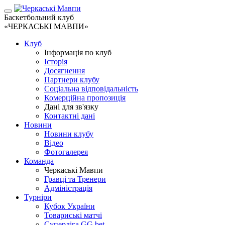
Баскетбольний клуб
«ЧЕРКАСЬКІ МАВПИ»
Клуб
Інформація по клуб
Історія
Досягнення
Партнери клубу
Соціальна відповідальність
Комерційна пропозиція
Дані для зв'язку
Контактні дані
Новини
Новини клубу
Відео
Фотогалерея
Команда
Черкаські Мавпи
Гравці та Тренери
Адміністрація
Турніри
Кубок України
Товариські матчі
Суперліга GG.bet