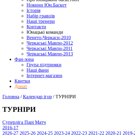
Новини Юн.Баскет
Історія
Набір гравців
Наші тренери
Контакти
Юнацькі команди
Венето-Черкаси-2010
Черкаські Мавпи-2012
Черкаські Мавпи-2011
Черкаські Мавпи-2013
Фан-зона
Група підтримки
Наші фани
Інтернет-магазин
Квитки
Донат
Головна
/
Календар ігор
/
ТУРНІРИ
ТУРНІРИ
Суперліга Парі Матч
2016-17
2026-27
2025-26
2024-25
2023-24
2022-23
2021-22
2020-21
2019-