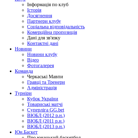
Інформація по клуб
Історія
Досягнення
Партнери клубу
Соціальна відповідальність
Комерційна пропозиція
Дані для зв'язку
Контактні дані
Новини
Новини клубу
Відео
Фотогалерея
Команда
Черкаські Мавпи
Гравці та Тренери
Адміністрація
Турніри
Кубок України
Товариські матчі
Суперліга GG.bet
ВЮБЛ (2012 р.н.)
ВЮБЛ (2011 р.н.)
ВЮБЛ (2013 р.н.)
Юн.Баскет
Про юнацький баскетбол