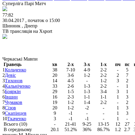
Суперліга Парі Матч
77:82
30.04.2017 , початок о 15:00
Шинник , Днепр
ТВ трансляція на
Xsport
Черкаські Мавпи
Гравець
хв
2-х
3-х
1-х
пч
пс
1
Кольченко
38
7-10
4-9
2-2
-
5
2
Девіс
20
3-6
1-2
2-2
2
7
3
Тихонов
14
4-5
-
1-2
3
2
4
Кальніченко
33
2-6
1-3
2-2
-
1
5
Бояркін
29
1-5
1-3
3-4
3
1
6
Івшин
16
2-3
1-1
1-1
1
3
7
Чумаков
19
1-2
1-4
2-2
-
2
8
Сізов
20
1-2
-2
-
1
3
9
Скапінцев
9
-1
-
-
1
3
10
Ткаченко
3
-1
-1
-
1
-
Всього (10)
-
21-41
9-25
13-15
12
27
В середньому
20.1
51.2%
36%
86.7%
1.2
2.7
тренер: М. Міхельсон