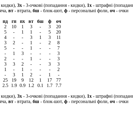
- кидки),
3х
- 3-очкові (попадання - кидки),
1х
- штрафні (попадан
яча,
вт
- втрата,
бш
- блок-шот,
ф
- персональні фоли,
оч
- очки
пд
гп
пх
вт
бш
ф
оч
2
10
1
3
-
3
20
5
-
1
1
-
5
20
4
-
-
3
1
3
11
3
2
-
1
-
2
8
5
-
-
1
-
-
7
-
1
3
-
-
-
3
2
-
-
1
-
-
3
3
3
2
-
-
3
3
1
-
1
-
-
-
2
-
3
1
2
-
1
-
25
19
9
12
1
17
77
2.5
1.9
0.9
1.2
0.1
1.7
7.7
- кидки),
3х
- 3-очкові (попадання - кидки),
1х
- штрафні (попадан
яча,
вт
- втрата,
бш
- блок-шот,
ф
- персональні фоли,
оч
- очки