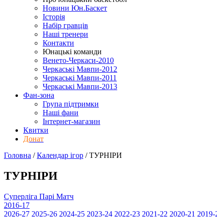
Новини Юн.Баскет
Історія
Набір гравців
Наші тренери
Контакти
Юнацькі команди
Венето-Черкаси-2010
Черкаські Мавпи-2012
Черкаські Мавпи-2011
Черкаські Мавпи-2013
Фан-зона
Група підтримки
Наші фани
Інтернет-магазин
Квитки
Донат
Головна
/
Календар ігор
/
ТУРНІРИ
ТУРНІРИ
Суперліга Парі Матч
2016-17
2026-27
2025-26
2024-25
2023-24
2022-23
2021-22
2020-21
2019-