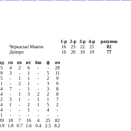
1-р
2-р
3-р
4-р
рахунок
Черкаські Мавпи
16
23
22
21
82
Дніпро
16
26
16
19
77
пд
гп
пх
вт
бш
ф
оч
5
4
2
6
-
-
28
9
3
-
1
-
5
11
5
-
1
1
-
2
9
1
-
2
1
-
3
9
4
7
-
1
-
3
8
4
-
1
3
2
2
8
2
3
1
-
1
1
7
4
1
-
2
1
5
2
4
-
-
1
-
4
-
1
-
-
-
-
-
-
39
18
7
16
4
25
82
3.9
1.8
0.7
1.6
0.4
2.5
8.2