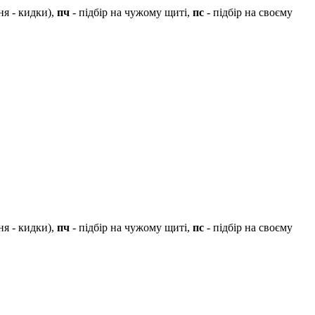
ня - кидки),
пч
- підбір на чужому щиті,
пс
- підбір на своєму
ня - кидки),
пч
- підбір на чужому щиті,
пс
- підбір на своєму