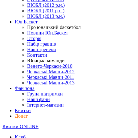
ВЮБЛ (2012 р.н.)
ВЮБЛ (2011 р.н.)
ВЮБЛ (2013 р.н.)
Юн.Баскет
Про юнацький баскетбол
Новини Юн.Баскет
Історія
Набір гравців
Наші тренери
Контакти
Юнацькі команди
Венето-Черкаси-2010
Черкаські Мавпи-2012
Черкаські Мавпи-2011
Черкаські Мавпи-2013
Фан-зона
Група підтримки
Наші фани
Інтернет-магазин
Квитки
Донат
Квитки ONLINE
Клуб