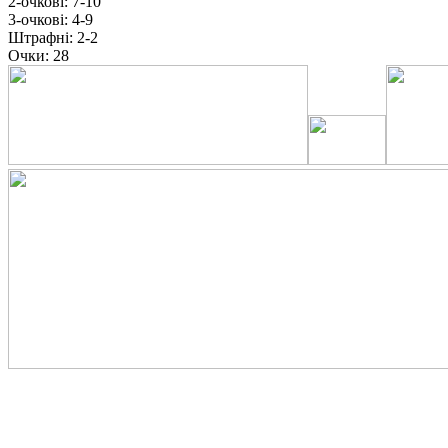
2-очкові:
7-10
3-очкові:
4-9
Штрафні:
2-2
Очки:
28