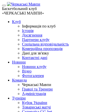
Баскетбольний клуб
«ЧЕРКАСЬКІ МАВПИ»
Клуб
Інформація по клуб
Історія
Досягнення
Партнери клубу
Соціальна відповідальність
Комерційна пропозиція
Дані для зв'язку
Контактні дані
Новини
Новини клубу
Відео
Фотогалерея
Команда
Черкаські Мавпи
Гравці та Тренери
Адміністрація
Турніри
Кубок України
Товариські матчі
Суперліга GG.bet