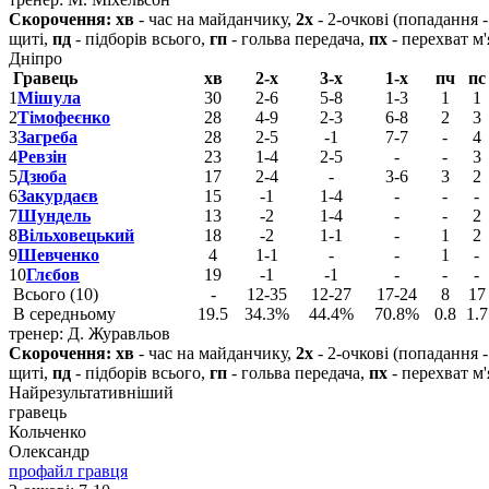
Скорочення:
хв
- час на майданчику,
2х
- 2-очкові (попадання 
щиті,
пд
- підборів всього,
гп
- гольва передача,
пх
- перехват м'
Дніпро
Гравець
хв
2-х
3-х
1-х
пч
пс
1
Мішула
30
2-6
5-8
1-3
1
1
2
Тімофеєнко
28
4-9
2-3
6-8
2
3
3
Загреба
28
2-5
-1
7-7
-
4
4
Ревзін
23
1-4
2-5
-
-
3
5
Дзюба
17
2-4
-
3-6
3
2
6
Закурдаєв
15
-1
1-4
-
-
-
7
Шундель
13
-2
1-4
-
-
2
8
Вільховецький
18
-2
1-1
-
1
2
9
Шевченко
4
1-1
-
-
1
-
10
Глєбов
19
-1
-1
-
-
-
Всього (10)
-
12-35
12-27
17-24
8
17
В середньому
19.5
34.3%
44.4%
70.8%
0.8
1.7
тренер: Д. Журавльов
Скорочення:
хв
- час на майданчику,
2х
- 2-очкові (попадання 
щиті,
пд
- підборів всього,
гп
- гольва передача,
пх
- перехват м'
Найрезультативніший
гравець
Кольченко
Олександр
профайл гравця