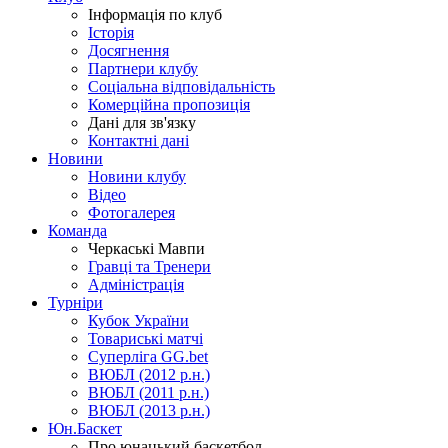
Інформація по клуб
Історія
Досягнення
Партнери клубу
Соціальна відповідальність
Комерційна пропозиція
Дані для зв'язку
Контактні дані
Новини
Новини клубу
Відео
Фотогалерея
Команда
Черкаські Мавпи
Гравці та Тренери
Адміністрація
Турніри
Кубок України
Товариські матчі
Суперліга GG.bet
ВЮБЛ (2012 р.н.)
ВЮБЛ (2011 р.н.)
ВЮБЛ (2013 р.н.)
Юн.Баскет
Про юнацький баскетбол