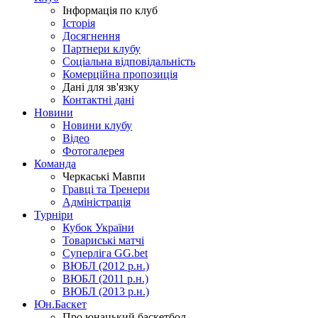
Інформація по клуб
Історія
Досягнення
Партнери клубу
Соціальна відповідальність
Комерційна пропозиція
Дані для зв'язку
Контактні дані
Новини
Новини клубу
Відео
Фотогалерея
Команда
Черкаські Мавпи
Гравці та Тренери
Адміністрація
Турніри
Кубок України
Товариські матчі
Суперліга GG.bet
ВЮБЛ (2012 р.н.)
ВЮБЛ (2011 р.н.)
ВЮБЛ (2013 р.н.)
Юн.Баскет
Про юнацький баскетбол