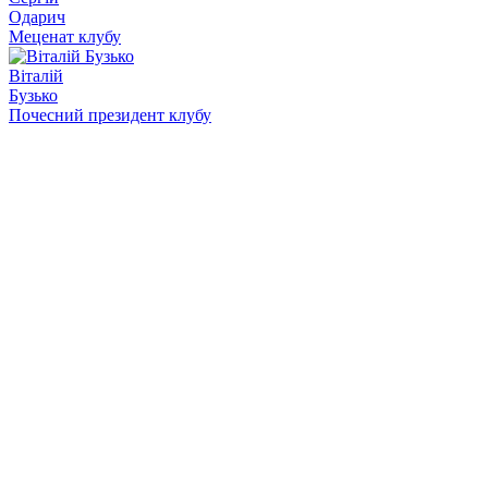
Одарич
Меценат клубу
Віталій
Бузько
Почесний президент клубу