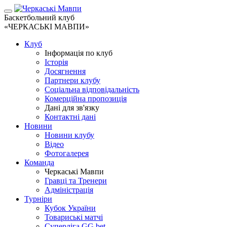
Баскетбольний клуб
«ЧЕРКАСЬКІ МАВПИ»
Клуб
Інформація по клуб
Історія
Досягнення
Партнери клубу
Соціальна відповідальність
Комерційна пропозиція
Дані для зв'язку
Контактні дані
Новини
Новини клубу
Відео
Фотогалерея
Команда
Черкаські Мавпи
Гравці та Тренери
Адміністрація
Турніри
Кубок України
Товариські матчі
Суперліга GG.bet