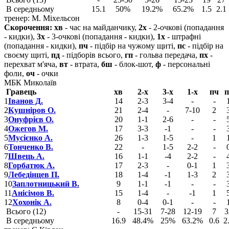
В середньому
15.1
50%
19.2%
65.2%
1.5
2.1
тренер: М. Міхельсон
Скорочення:
хв
- час на майданчику,
2х
- 2-очкові (попадання
- кидки),
3х
- 3-очкові (попадання - кидки),
1х
- штрафні
(попадання - кидки),
пч
- підбір на чужому щиті,
пс
- підбір на
своєму щиті,
пд
- підборів всього,
гп
- гольва передача,
пх
-
перехват м'яча,
вт
- втрата,
бш
- блок-шот,
ф
- персональні
фоли,
оч
- очки
МБК Миколаїв
Гравець
хв
2-х
3-х
1-х
пч
п
1
Іванов Д.
14
2-3
3-4
-
-
2
Кушніров О.
21
2-4
-
7-10
2
3
Онуфрієв О.
20
1-1
2-6
-
-
4
Ожегов М.
17
3-3
-1
-
-
5
Мусієнко А.
26
1-3
1-5
-
1
6
Тонченко В.
22
-
1-5
2-2
-
7
Швець А.
16
1-1
-4
2-2
-
8
Горбатюк А.
17
2-3
-
0-1
1
9
Лебедінцев П.
18
1-4
-1
1-3
2
10
Заплотницький В.
9
1-1
-1
-
-
11
Анісімов В.
15
1-4
-
-1
1
12
Хохонік А.
8
0-4
0-1
-
-
Всього (12)
-
15-31
7-28
12-19
7
3
В середньому
16.9
48.4%
25%
63.2%
0.6
2