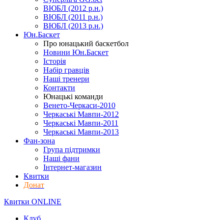
ВЮБЛ (2012 р.н.)
ВЮБЛ (2011 р.н.)
ВЮБЛ (2013 р.н.)
Юн.Баскет
Про юнацький баскетбол
Новини Юн.Баскет
Історія
Набір гравців
Наші тренери
Контакти
Юнацькі команди
Венето-Черкаси-2010
Черкаські Мавпи-2012
Черкаські Мавпи-2011
Черкаські Мавпи-2013
Фан-зона
Група підтримки
Наші фани
Інтернет-магазин
Квитки
Донат
Квитки ONLINE
Клуб