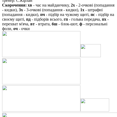
тренер: С.Кірлан
Скорочення:
хв
- час на майданчику,
2х
- 2-очкові (попадання
- кидки),
3х
- 3-очкові (попадання - кидки),
1х
- штрафні
(попадання - кидки),
пч
- підбір на чужому щиті,
пс
- підбір на
своєму щиті,
пд
- підборів всього,
гп
- гольва передача,
пх
-
перехват м'яча,
вт
- втрата,
бш
- блок-шот,
ф
- персональні
фоли,
оч
- очки