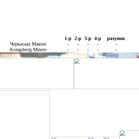
1-р
2-р
3-р
4-р
рахунок
Черкаські Мавпи
-
-
-
-
-
Kongsberg Miners
-
-
-
-
-