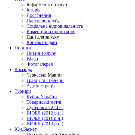
Інформація по клуб
Історія
Досягнення
Партнери клубу
Соціальна відповідальність
Комерційна пропозиція
Дані для зв'язку
Контактні дані
Новини
Новини клубу
Відео
Фотогалерея
Команда
Черкаські Мавпи
Гравці та Тренери
Адміністрація
Турніри
Кубок України
Товариські матчі
Суперліга GG.bet
ВЮБЛ (2012 р.н.)
ВЮБЛ (2011 р.н.)
ВЮБЛ (2013 р.н.)
Юн.Баскет
Про юнацький баскетбол