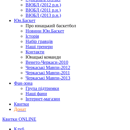
ВЮБЛ (2012 р.н.)
ВЮБЛ (2011 р.н.)
ВЮБЛ (2013 р.н.)
Юн.Баскет
Про юнацький баскетбол
Новини Юн.Баскет
Історія
Набір гравців
Наші тренери
Контакти
Юнацькі команди
Венето-Черкаси-2010
Черкаські Мавпи-2012
Черкаські Мавпи-2011
Черкаські Мавпи-2013
Фан-зона
Група підтримки
Наші фани
Інтернет-магазин
Квитки
Донат
Квитки ONLINE
Клуб