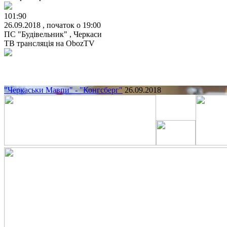
101:90
26.09.2018 , початок о 19:00
ПС "Будівельник" , Черкаси
ТВ трансляція на
ObozTV
"Черкаськи Мавпи" - "Конгсберг"
26.09.2018