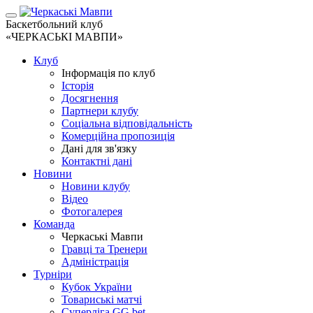
Баскетбольний клуб
«ЧЕРКАСЬКІ МАВПИ»
Клуб
Інформація по клуб
Історія
Досягнення
Партнери клубу
Соціальна відповідальність
Комерційна пропозиція
Дані для зв'язку
Контактні дані
Новини
Новини клубу
Відео
Фотогалерея
Команда
Черкаські Мавпи
Гравці та Тренери
Адміністрація
Турніри
Кубок України
Товариські матчі
Суперліга GG.bet