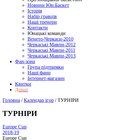
Новини Юн.Баскет
Історія
Набір гравців
Наші тренери
Контакти
Юнацькі команди
Венето-Черкаси-2010
Черкаські Мавпи-2012
Черкаські Мавпи-2011
Черкаські Мавпи-2013
Фан-зона
Група підтримки
Наші фани
Інтернет-магазин
Квитки
Донат
Головна
/
Календар ігор
/
ТУРНІРИ
ТУРНІРИ
Europe Cup
2018-19
Europe Cup