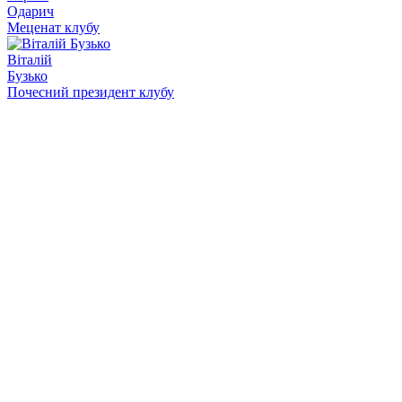
Одарич
Меценат клубу
Віталій
Бузько
Почесний президент клубу