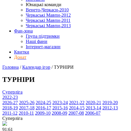
Юнацькі команди
Венето-Черкаси-2010
Черкаські Мавпи-2012
Черкаські Мавпи-2011
Черкаські Мавпи-2013
Фан-зона
Група підтримки
Наші фани
Інтернет-магазин
Квитки
Донат
Головна
/
Календар ігор
/
ТУРНІРИ
ТУРНІРИ
Суперліга
2022-23
2026-27
2025-26
2024-25
2023-24
2021-22
2020-21
2019-20
2018-19
2017-18
2016-17
2015-16
2014-15
2013-14
2012-13
2011-12
2010-11
2009-10
2008-09
2007-08
2006-07
Суперліга
91:61