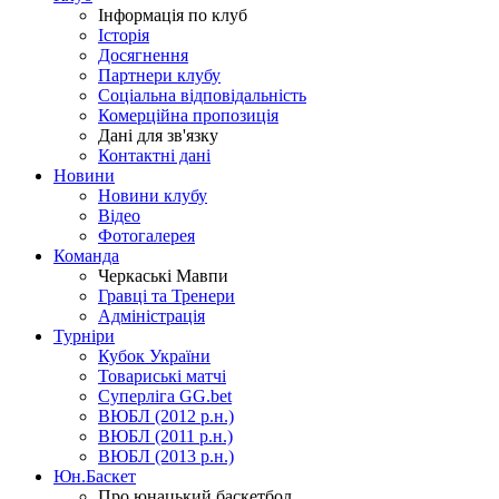
Інформація по клуб
Історія
Досягнення
Партнери клубу
Соціальна відповідальність
Комерційна пропозиція
Дані для зв'язку
Контактні дані
Новини
Новини клубу
Відео
Фотогалерея
Команда
Черкаські Мавпи
Гравці та Тренери
Адміністрація
Турніри
Кубок України
Товариські матчі
Суперліга GG.bet
ВЮБЛ (2012 р.н.)
ВЮБЛ (2011 р.н.)
ВЮБЛ (2013 р.н.)
Юн.Баскет
Про юнацький баскетбол