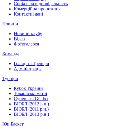
Соціальна відповідальність
Комерційна пропозиція
Контактні дані
Новини
Новини клубу
Відео
Фотогалерея
Команда
Гравці та Тренери
Адміністрація
Турніри
Кубок України
Товариські матчі
Суперліга GG.bet
ВЮБЛ (2012 р.н.)
ВЮБЛ (2011 р.н.)
ВЮБЛ (2013 р.н.)
Юн.Баскет