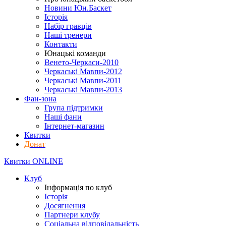
Новини Юн.Баскет
Історія
Набір гравців
Наші тренери
Контакти
Юнацькі команди
Венето-Черкаси-2010
Черкаські Мавпи-2012
Черкаські Мавпи-2011
Черкаські Мавпи-2013
Фан-зона
Група підтримки
Наші фани
Інтернет-магазин
Квитки
Донат
Квитки ONLINE
Клуб
Інформація по клуб
Історія
Досягнення
Партнери клубу
Соціальна відповідальність