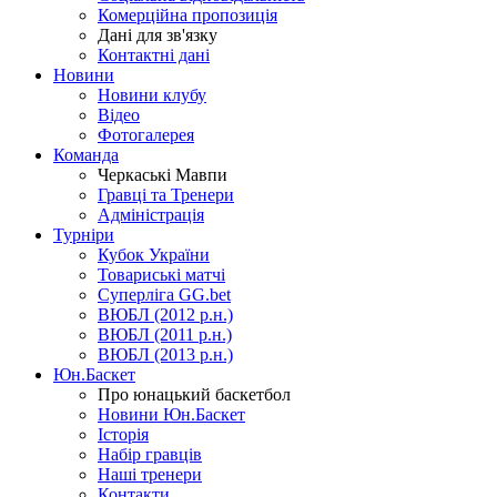
Комерційна пропозиція
Дані для зв'язку
Контактні дані
Новини
Новини клубу
Відео
Фотогалерея
Команда
Черкаські Мавпи
Гравці та Тренери
Адміністрація
Турніри
Кубок України
Товариські матчі
Суперліга GG.bet
ВЮБЛ (2012 р.н.)
ВЮБЛ (2011 р.н.)
ВЮБЛ (2013 р.н.)
Юн.Баскет
Про юнацький баскетбол
Новини Юн.Баскет
Історія
Набір гравців
Наші тренери
Контакти