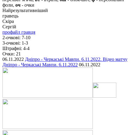
фоли,
оч
- очки
Найрезультативніший
гравець
Скіра
Сергій
профайл гравця
2-очкові:
7-10
3-очкові:
1-3
Штрафні:
4-4
Очки:
21
06.11.2022
Дніпро - Черкаські Мавпи. 6.11.2022. Відео матчу
Дніпро - Черкаські Мавпи. 6.11.2022
06.11.2022