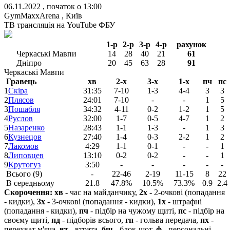
06.11.2022 , початок о 13:00
GymMaxxArena , Київ
ТВ трансляція на
YouTube ФБУ
1-р
2-р
3-р
4-р
рахунок
Черкаські Мавпи
14
28
40
21
61
Дніпро
20
45
63
28
91
Черкаські Мавпи
Гравець
хв
2-х
3-х
1-х
пч
пс
1
Скіра
31:35
7-10
1-3
4-4
3
3
2
Плясов
24:01
7-10
-
-
1
5
3
Пошабля
34:32
4-11
0-2
1-2
1
5
4
Руслов
32:00
1-7
0-5
4-7
1
2
5
Назаренко
28:43
1-1
1-3
-
1
3
6
Кузнецов
27:40
1-4
0-3
2-2
1
2
7
Лакомов
4:29
1-1
0-1
-
-
1
8
Липовцев
13:10
0-2
0-2
-
-
1
9
Крутогуз
3:50
-
-
-
-
-
Всього (9)
-
22-46
2-19
11-15
8
22
В середньому
21.8
47.8%
10.5%
73.3%
0.9
2.4
Скорочення:
хв
- час на майданчику,
2х
- 2-очкові (попадання
- кидки),
3х
- 3-очкові (попадання - кидки),
1х
- штрафні
(попадання - кидки),
пч
- підбір на чужому щиті,
пс
- підбір на
своєму щиті,
пд
- підборів всього,
гп
- гольва передача,
пх
-
перехват м'яча,
вт
- втрата,
бш
- блок-шот,
ф
- персональні