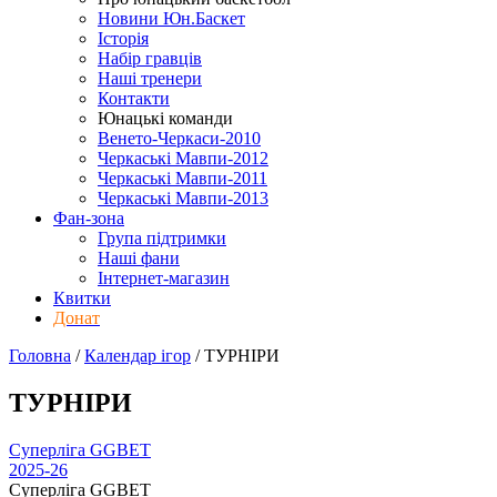
Новини Юн.Баскет
Історія
Набір гравців
Наші тренери
Контакти
Юнацькі команди
Венето-Черкаси-2010
Черкаські Мавпи-2012
Черкаські Мавпи-2011
Черкаські Мавпи-2013
Фан-зона
Група підтримки
Наші фани
Інтернет-магазин
Квитки
Донат
Головна
/
Календар ігор
/
ТУРНІРИ
ТУРНІРИ
Cуперліга GGBET
2025-26
Cуперліга GGBET