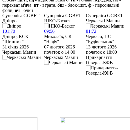
перехват м'яча,
вт
- втрата,
бш
- блок-шот,
ф
- персональні
фоли,
оч
- очки
Cуперліга GGBET
Cуперліга GGBET
Cуперліга GGBET
Дніпро
НІКО-Баскет
Черкаські Мавпи
Ч
101
:
70
69
:
56
81
:
72
7
Дніпро, КСК
Миколаїв, СК
Черкаси, ПС
Ч
"Шинник"
"Надія"
"Будівельник"
“
31 січня 2026
07 лютого 2026
13 лютого 2026
1
Черкаські Мавпи
початок о 14:00
початок о 18:00
п
Черкаські Мавпи
Прикарпаття-
С
Говерла-КФВ
У