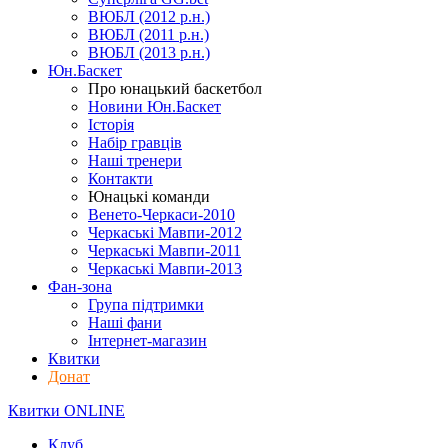
ВЮБЛ (2012 р.н.)
ВЮБЛ (2011 р.н.)
ВЮБЛ (2013 р.н.)
Юн.Баскет
Про юнацький баскетбол
Новини Юн.Баскет
Історія
Набір гравців
Наші тренери
Контакти
Юнацькі команди
Венето-Черкаси-2010
Черкаські Мавпи-2012
Черкаські Мавпи-2011
Черкаські Мавпи-2013
Фан-зона
Група підтримки
Наші фани
Інтернет-магазин
Квитки
Донат
Квитки ONLINE
Клуб