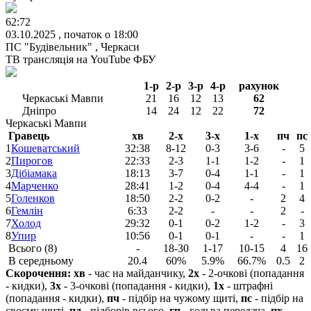
62:72
03.10.2025 , початок о 18:00
ПС "Будівельник" , Черкаси
ТВ трансляція на
YouTube ФБУ
1-р
2-р
3-р
4-р
рахунок
Черкаські Мавпи
21
16
12
13
62
Дніпро
14
24
12
22
72
Черкаські Мавпи
Гравець
хв
2-х
3-х
1-х
пч
пс
1
Кошеватський
32:38
8-12
0-3
3-6
-
5
2
Пирогов
22:33
2-3
1-1
1-2
-
1
3
Дібіамака
18:13
3-7
0-4
1-1
-
1
4
Марченко
28:41
1-2
0-4
4-4
-
1
5
Голенков
18:50
2-2
0-2
-
2
4
6
Гемлін
6:33
2-2
-
-
2
-
7
Холод
29:32
0-1
0-2
1-2
-
3
8
Упир
10:56
0-1
0-1
-
-
1
Всього (8)
-
18-30
1-17
10-15
4
16
В середньому
20.4
60%
5.9%
66.7%
0.5
2
Скорочення:
хв
- час на майданчику,
2х
- 2-очкові (попадання
- кидки),
3х
- 3-очкові (попадання - кидки),
1х
- штрафні
(попадання - кидки),
пч
- підбір на чужому щиті,
пс
- підбір на
своєму щиті,
пд
- підборів всього,
гп
- гольва передача,
пх
-