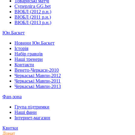
Товариські матчі
Суперліга GG.bet
ВЮБЛ (2012 р.н.)
ВЮБЛ (2011 р.н.)
ВЮБЛ (2013 р.н.)
Юн.Баскет
Новини Юн.Баскет
Історія
Набір гравців
Наші тренери
Контакти
Венето-Черкаси-2010
Черкаські Мавпи-2012
Черкаські Мавпи-2011
Черкаські Мавпи-2013
Фан-зона
Група підтримки
Наші фани
Інтернет-магазин
Квитки
Донат