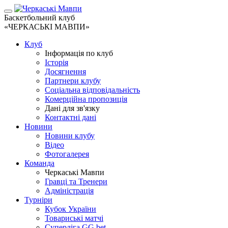
Баскетбольний клуб
«ЧЕРКАСЬКІ МАВПИ»
Клуб
Інформація по клуб
Історія
Досягнення
Партнери клубу
Соціальна відповідальність
Комерційна пропозиція
Дані для зв'язку
Контактні дані
Новини
Новини клубу
Відео
Фотогалерея
Команда
Черкаські Мавпи
Гравці та Тренери
Адміністрація
Турніри
Кубок України
Товариські матчі
Суперліга GG.bet