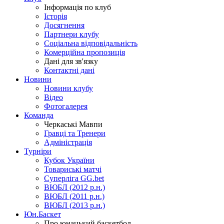
Інформація по клуб
Історія
Досягнення
Партнери клубу
Соціальна відповідальність
Комерційна пропозиція
Дані для зв'язку
Контактні дані
Новини
Новини клубу
Відео
Фотогалерея
Команда
Черкаські Мавпи
Гравці та Тренери
Адміністрація
Турніри
Кубок України
Товариські матчі
Суперліга GG.bet
ВЮБЛ (2012 р.н.)
ВЮБЛ (2011 р.н.)
ВЮБЛ (2013 р.н.)
Юн.Баскет
Про юнацький баскетбол