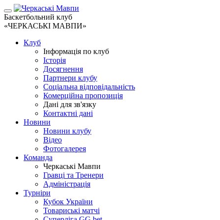
Баскетбольний клуб
«ЧЕРКАСЬКІ МАВПИ»
Клуб
Інформація по клуб
Історія
Досягнення
Партнери клубу
Соціальна відповідальність
Комерційна пропозиція
Дані для зв'язку
Контактні дані
Новини
Новини клубу
Відео
Фотогалерея
Команда
Черкаські Мавпи
Гравці та Тренери
Адміністрація
Турніри
Кубок України
Товариські матчі
Суперліга GG.bet