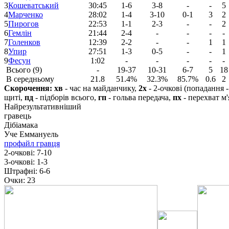
3
Кошеватський
30:45
1-6
3-8
-
-
5
4
Марченко
28:02
1-4
3-10
0-1
3
2
5
Пирогов
22:53
1-1
2-3
-
-
2
6
Гемлін
21:44
2-4
-
-
-
-
7
Голенков
12:39
2-2
-
-
1
1
8
Упир
27:51
1-3
0-5
-
-
1
9
Фесун
1:02
-
-
-
-
-
Всього (9)
-
19-37
10-31
6-7
5
18
В середньому
21.8
51.4%
32.3%
85.7%
0.6
2
Скорочення:
хв
- час на майданчику,
2х
- 2-очкові (попадання 
щиті,
пд
- підборів всього,
гп
- гольва передача,
пх
- перехват м'
Найрезультативніший
гравець
Дібіамака
Уче Еммануель
профайл гравця
2-очкові:
7-10
3-очкові:
1-3
Штрафні:
6-6
Очки:
23