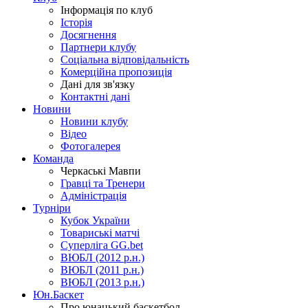
Інформація по клуб
Історія
Досягнення
Партнери клубу
Соціальна відповідальність
Комерційна пропозиція
Дані для зв'язку
Контактні дані
Новини
Новини клубу
Відео
Фотогалерея
Команда
Черкаські Мавпи
Гравці та Тренери
Адміністрація
Турніри
Кубок України
Товариські матчі
Суперліга GG.bet
ВЮБЛ (2012 р.н.)
ВЮБЛ (2011 р.н.)
ВЮБЛ (2013 р.н.)
Юн.Баскет
Про юнацький баскетбол