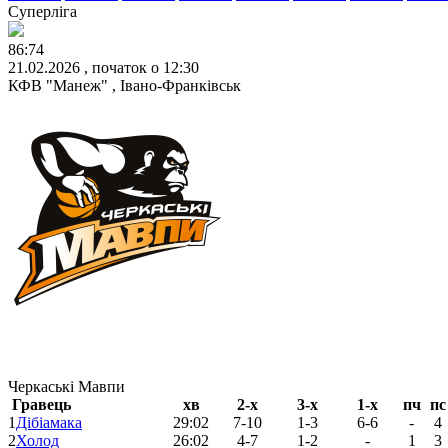
Суперліга
86:74
21.02.2026 , початок о 12:30
КФВ "Манеж" , Івано-Франківськ
Черкаські Мавпи
Гравець
хв
2-х
3-х
1-х
пч
пс
1
Дібіамака
29:02
7-10
1-3
6-6
-
4
2
Холод
26:02
4-7
1-2
-
1
3