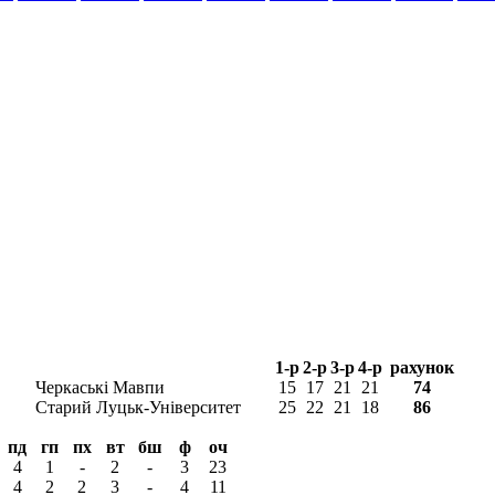
1-р
2-р
3-р
4-р
рахунок
Черкаські Мавпи
15
17
21
21
74
Старий Луцьк-Університет
25
22
21
18
86
пд
гп
пх
вт
бш
ф
оч
4
1
-
2
-
3
23
4
2
2
3
-
4
11