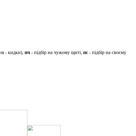
ня - кидки),
пч
- підбір на чужому щиті,
пс
- підбір на своєму