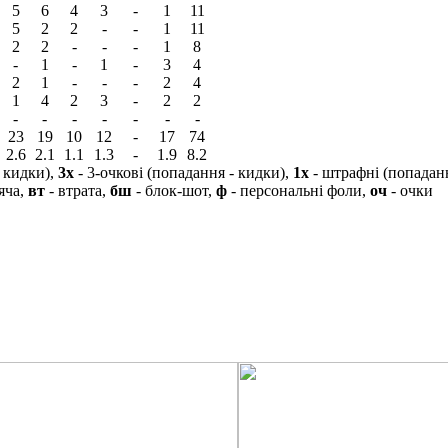
5
6
4
3
-
1
11
5
2
2
-
-
1
11
2
2
-
-
-
1
8
-
1
-
1
-
3
4
2
1
-
-
-
2
4
1
4
2
3
-
2
2
-
-
-
-
-
-
-
23
19
10
12
-
17
74
2.6
2.1
1.1
1.3
-
1.9
8.2
- кидки),
3х
- 3-очкові (попадання - кидки),
1х
- штрафні (попадан
яча,
вт
- втрата,
бш
- блок-шот,
ф
- персональні фоли,
оч
- очки