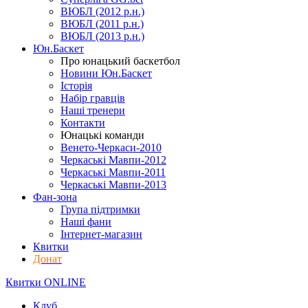
ВЮБЛ (2012 р.н.)
ВЮБЛ (2011 р.н.)
ВЮБЛ (2013 р.н.)
Юн.Баскет
Про юнацький баскетбол
Новини Юн.Баскет
Історія
Набір гравців
Наші тренери
Контакти
Юнацькі команди
Венето-Черкаси-2010
Черкаські Мавпи-2012
Черкаські Мавпи-2011
Черкаські Мавпи-2013
Фан-зона
Група підтримки
Наші фани
Інтернет-магазин
Квитки
Донат
Квитки ONLINE
Клуб