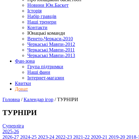
Новини Юн.Баскет
Історія
Набір гравців
Наші тренери
Контакти
Юнацькі команди
Венето-Черкаси-2010
Черкаські Мавпи-2012
Черкаські Мавпи-2011
Черкаські Мавпи-2013
Фан-зона
Група підтримки
Наші фани
Інтернет-магазин
Квитки
Донат
Головна
/
Календар ігор
/
ТУРНІРИ
ТУРНІРИ
Суперліга
2025-26
2026-27
2024-25
2023-24
2022-23
2021-22
2020-21
2019-20
2018-