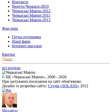
Контакти
Венето-Черкаси-2010
Черкаські Мавпи-2012
Черкаські Мавпи-2011
Черкаські Мавпи-2013
Фан-зона
Група підтримки
Наші фани
Інтернет-магазин
Квитки
Донат
всі розділи
© БК «Черкаські Мавпи», 2006 - 2026
При цитуванні посилання на сайт обов'язкове.
Дизайн та розробка сайту:
Студія «SOLASS»
2012
Михайло