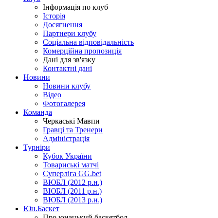
Інформація по клуб
Історія
Досягнення
Партнери клубу
Соціальна відповідальність
Комерційна пропозиція
Дані для зв'язку
Контактні дані
Новини
Новини клубу
Відео
Фотогалерея
Команда
Черкаські Мавпи
Гравці та Тренери
Адміністрація
Турніри
Кубок України
Товариські матчі
Суперліга GG.bet
ВЮБЛ (2012 р.н.)
ВЮБЛ (2011 р.н.)
ВЮБЛ (2013 р.н.)
Юн.Баскет
Про юнацький баскетбол