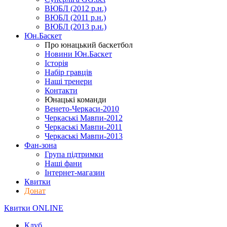
ВЮБЛ (2012 р.н.)
ВЮБЛ (2011 р.н.)
ВЮБЛ (2013 р.н.)
Юн.Баскет
Про юнацький баскетбол
Новини Юн.Баскет
Історія
Набір гравців
Наші тренери
Контакти
Юнацькі команди
Венето-Черкаси-2010
Черкаські Мавпи-2012
Черкаські Мавпи-2011
Черкаські Мавпи-2013
Фан-зона
Група підтримки
Наші фани
Інтернет-магазин
Квитки
Донат
Квитки ONLINE
Клуб