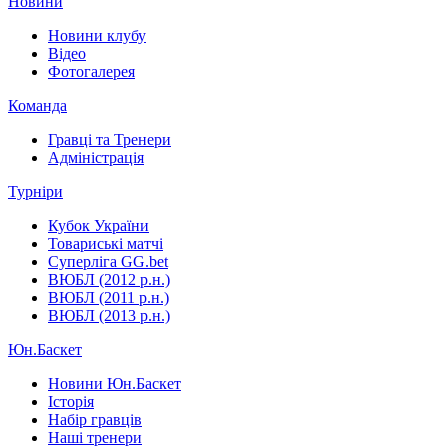
Новини
Новини клубу
Відео
Фотогалерея
Команда
Гравці та Тренери
Адміністрація
Турніри
Кубок України
Товариські матчі
Суперліга GG.bet
ВЮБЛ (2012 р.н.)
ВЮБЛ (2011 р.н.)
ВЮБЛ (2013 р.н.)
Юн.Баскет
Новини Юн.Баскет
Історія
Набір гравців
Наші тренери