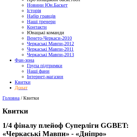
Новини Юн.Баскет
Історія
Набір гравців
Наші тренери
Контакти
Юнацькі команди
Венето-Черкаси-2010
Черкаські Мавпи-2012
Черкаські Мавпи-2011
Черкаські Мавпи-2013
Фан-зона
Група підтримки
Наші фани
Інтернет-магазин
Квитки
Донат
Головна
/
Квитки
Квитки
1/4 фіналу плейоф Суперліги GGBET:
«Черкаські Мавпи» - «Дніпро»