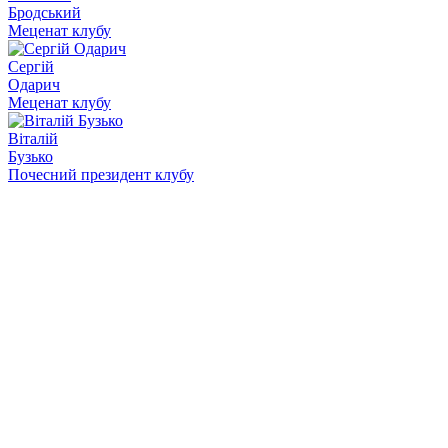
Бродський
Меценат клубу
Сергій
Одарич
Меценат клубу
Віталій
Бузько
Почесний президент клубу