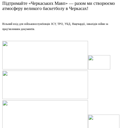
Підтримайте «Черкаських Мавп» — разом ми створюємо
атмосферу великого баскетболу в Черкасах!
Вільний вхід для військовослужбовців ЗСУ, ТРО, УБД, Нацгвардії, інвалідів війни за
пред’явленням документів.