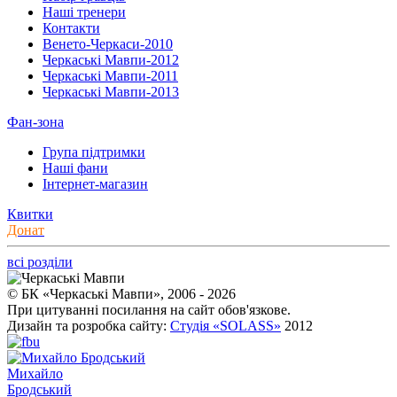
Наші тренери
Контакти
Венето-Черкаси-2010
Черкаські Мавпи-2012
Черкаські Мавпи-2011
Черкаські Мавпи-2013
Фан-зона
Група підтримки
Наші фани
Інтернет-магазин
Квитки
Донат
всі розділи
© БК «Черкаські Мавпи», 2006 - 2026
При цитуванні посилання на сайт обов'язкове.
Дизайн та розробка сайту:
Студія «SOLASS»
2012
Михайло
Бродський