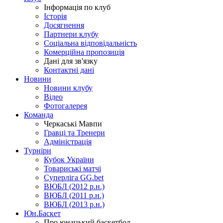
Інформація по клуб
Історія
Досягнення
Партнери клубу
Соціальна відповідальність
Комерційна пропозиція
Дані для зв'язку
Контактні дані
Новини
Новини клубу
Відео
Фотогалерея
Команда
Черкаські Мавпи
Гравці та Тренери
Адміністрація
Турніри
Кубок України
Товариські матчі
Суперліга GG.bet
ВЮБЛ (2012 р.н.)
ВЮБЛ (2011 р.н.)
ВЮБЛ (2013 р.н.)
Юн.Баскет
Про юнацький баскетбол