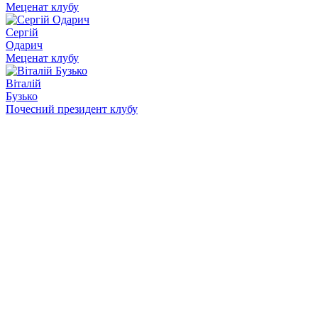
Меценат клубу
Сергій
Одарич
Меценат клубу
Віталій
Бузько
Почесний президент клубу