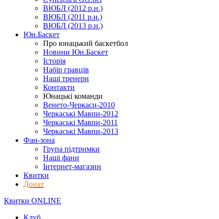
ВЮБЛ (2012 р.н.)
ВЮБЛ (2011 р.н.)
ВЮБЛ (2013 р.н.)
Юн.Баскет
Про юнацький баскетбол
Новини Юн.Баскет
Історія
Набір гравців
Наші тренери
Контакти
Юнацькі команди
Венето-Черкаси-2010
Черкаські Мавпи-2012
Черкаські Мавпи-2011
Черкаські Мавпи-2013
Фан-зона
Група підтримки
Наші фани
Інтернет-магазин
Квитки
Донат
Квитки ONLINE
Клуб