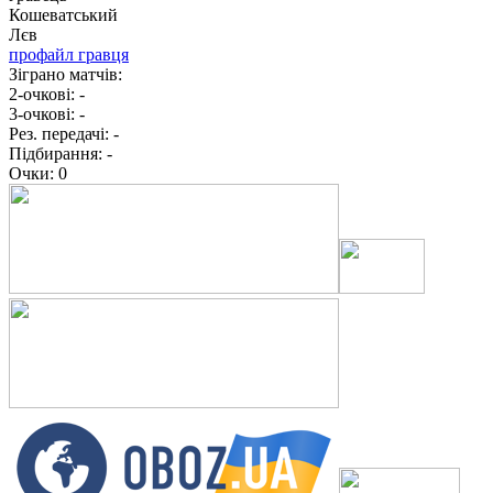
Кошеватський
Лєв
профайл гравця
Зіграно матчів:
2-очкові:
-
3-очкові:
-
Рез. передачі:
-
Підбирання:
-
Очки:
0