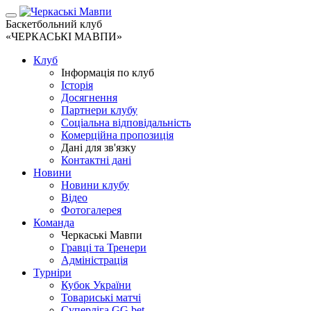
Баскетбольний клуб
«ЧЕРКАСЬКІ МАВПИ»
Клуб
Інформація по клуб
Історія
Досягнення
Партнери клубу
Соціальна відповідальність
Комерційна пропозиція
Дані для зв'язку
Контактні дані
Новини
Новини клубу
Відео
Фотогалерея
Команда
Черкаські Мавпи
Гравці та Тренери
Адміністрація
Турніри
Кубок України
Товариські матчі
Суперліга GG.bet