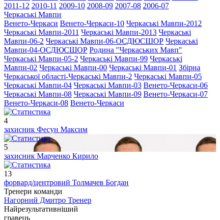
2011-12
2010-11
2009-10
2008-09
2007-08
2006-07
Черкаські Мавпи
Венето-Черкаси
Венето-Черкаси-10
Черкаські Мавпи-2012
Черкаські Мавпи-2011
Черкаські Мавпи-2013
Черкаські
Мавпи-06-2
Черкаські Мавпи-06-ОСДЮСШОР
Черкаські
Мавпи-04-ОСДЮСШОР
Родина "Черкаcьких Мавп"
Черкаські Мавпи-05-2
Черкаські Мавпи-99
Черкаські
Мавпи-02
Черкаські Мавпи-00
Черкаські Мавпи-01
Збірна
Черкаської області-Черкаські Мавпи-2
Черкаські Мавпи-05
Черкаські Мавпи-04
Черкаські Мавпи-03
Венето-Черкаси-06
Черкаські Мавпи-08
Черкаські Мавпи-09
Венето-Черкаси-07
Венето-Черкаси-08
Венето-Черкаси
4
захисник
Фесун Максим
5
захисник
Марченко Кирило
13
форвард/центровий
Толмачев Богдан
Тренери команди
Нагорний Дмитро
Тренер
Найрезультативніший
гравець