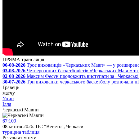
ПРЯМА трансляція
06-08-2026
Троє вихованців «Черкаських Мавп» — у розширеному 
03-08-2026
Четверо юних баскетболістів «Черкаських Мавп» та 
02-08-2026
Максим Фесун продовжить виступати за «Черкаськ
30-07-2026
Три вихованки черкаського баскетболу розпочали п
Гравець
матчу
Упир
Ілля
Черкаські Мавпи
67
:
109
08 квітня 2026. ПС "Венето", Черкаси
турнірна таблиця
Результат
матчу