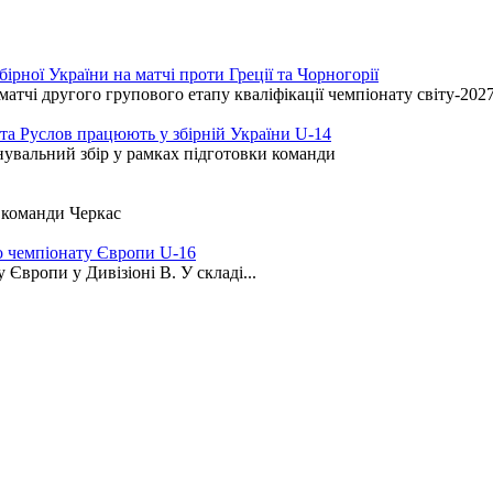
рної України на матчі проти Греції та Чорногорії
атчі другого групового етапу кваліфікації чемпіонату світу-202
іта Руслов працюють у збірній України U-14
нувальний збір у рамках підготовки команди
ї команди Черкас
о чемпіонату Європи U-16
Європи у Дивізіоні B. У складі...