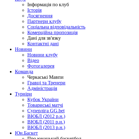
Інформація по клуб
Історія
Досягнення
Партнери клубу
Соціальна відповідальність
Комерційна пропозиція
Дані для зв'язку
Контактні дані
Новини
Новини клубу
Відео
Фотогалерея
Команда
Черкаські Мавпи
Гравці та Тренери
Адміністрація
Турніри
Кубок України
Товариські матчі
Суперліга GG.bet
ВЮБЛ (2012 р.н.)
ВЮБЛ (2011 р.н.)
ВЮБЛ (2013 р.н.)
Юн.Баскет
Про юнацький баскетбол