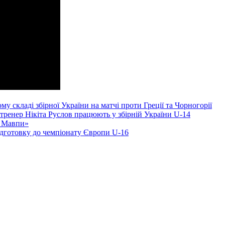
складі збірної України на матчі проти Греції та Чорногорії
тренер Нікіта Руслов працюють у збірній України U-14
і Мавпи»
ідготовку до чемпіонату Європи U-16