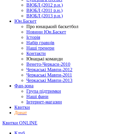
ВЮБЛ (2012 р.н.)
ВЮБЛ (2011 р.н.)
ВЮБЛ (2013 р.н.)
Юн.Баскет
Про юнацький баскетбол
Новини Юн.Баскет
Історія
Набір гравців
Наші тренери
Контакти
Юнацькі команди
Венето-Черкаси-2010
Черкаські Мавпи-2012
Черкаські Мавпи-2011
Черкаські Мавпи-2013
Фан-зона
Група підтримки
Наші фани
Інтернет-магазин
Квитки
Донат
Квитки ONLINE
Клуб