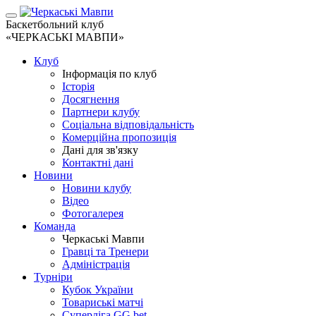
Баскетбольний клуб
«ЧЕРКАСЬКІ МАВПИ»
Клуб
Інформація по клуб
Історія
Досягнення
Партнери клубу
Соціальна відповідальність
Комерційна пропозиція
Дані для зв'язку
Контактні дані
Новини
Новини клубу
Відео
Фотогалерея
Команда
Черкаські Мавпи
Гравці та Тренери
Адміністрація
Турніри
Кубок України
Товариські матчі
Суперліга GG.bet