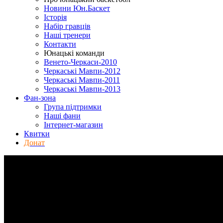
Новини Юн.Баскет
Історія
Набір гравців
Наші тренери
Контакти
Юнацькі команди
Венето-Черкаси-2010
Черкаські Мавпи-2012
Черкаські Мавпи-2011
Черкаські Мавпи-2013
Фан-зона
Група підтримки
Наші фани
Інтернет-магазин
Квитки
Донат