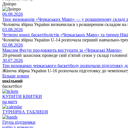
Дніпро
06.08.2026
Троє вихованців «Черкаських Мавп» — у розширеному складі збі
Чоловіча збірна України визначилася з розширеним складом на м
03.08.2026
Четверо юних баскетболістів «Черкаських Мавп» та тренер Нік
Чоловіча збірна України U-14 розпочала перший навчально-тре
02.08.2026
Максим Фесун продовжить виступати за «Черкаські Мавпи»
20-річний захисник проведе свій п'ятий сезон у складі головно
30.07.2026
Три вихованки черкаського баскетболу розпочали підготовку д
Жіноча збірна України U-16 розпочала підготовку до чемпіонату 
Більше новин
шкільний
баскетбол
КУПИТИ КВИТКИ
на матч
ТУРНІРНА ТАБЛИЦЯ
Група підтримки
набір у команду