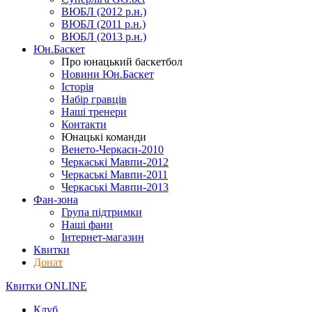
ВЮБЛ (2012 р.н.)
ВЮБЛ (2011 р.н.)
ВЮБЛ (2013 р.н.)
Юн.Баскет
Про юнацький баскетбол
Новини Юн.Баскет
Історія
Набір гравців
Наші тренери
Контакти
Юнацькі команди
Венето-Черкаси-2010
Черкаські Мавпи-2012
Черкаські Мавпи-2011
Черкаські Мавпи-2013
Фан-зона
Група підтримки
Наші фани
Інтернет-магазин
Квитки
Донат
Квитки ONLINE
Клуб