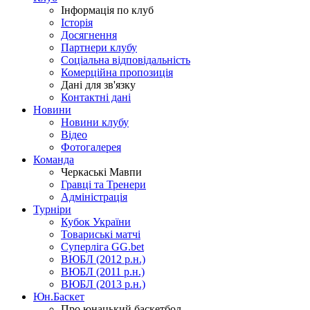
Інформація по клуб
Історія
Досягнення
Партнери клубу
Соціальна відповідальність
Комерційна пропозиція
Дані для зв'язку
Контактні дані
Новини
Новини клубу
Відео
Фотогалерея
Команда
Черкаські Мавпи
Гравці та Тренери
Адміністрація
Турніри
Кубок України
Товариські матчі
Суперліга GG.bet
ВЮБЛ (2012 р.н.)
ВЮБЛ (2011 р.н.)
ВЮБЛ (2013 р.н.)
Юн.Баскет
Про юнацький баскетбол