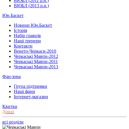
ВЮБЛ (2011 р.н.)
ВЮБЛ (2013 р.н.)
Юн.Баскет
Новини Юн.Баскет
Історія
Набір гравців
Наші тренери
Контакти
Венето-Черкаси-2010
Черкаські Мавпи-2012
Черкаські Мавпи-2011
Черкаські Мавпи-2013
Фан-зона
Група підтримки
Наші фани
Інтернет-магазин
Квитки
Донат
всі розділи