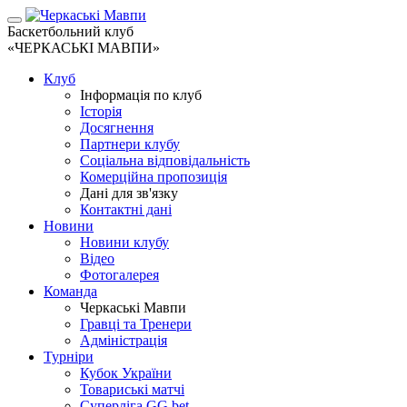
Баскетбольний клуб
«ЧЕРКАСЬКІ МАВПИ»
Клуб
Інформація по клуб
Історія
Досягнення
Партнери клубу
Соціальна відповідальність
Комерційна пропозиція
Дані для зв'язку
Контактні дані
Новини
Новини клубу
Відео
Фотогалерея
Команда
Черкаські Мавпи
Гравці та Тренери
Адміністрація
Турніри
Кубок України
Товариські матчі
Суперліга GG.bet