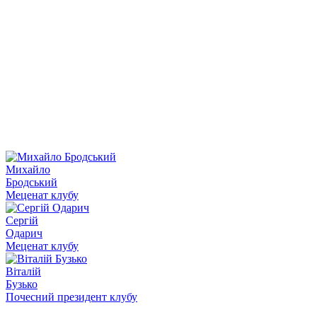
Михайло
Бродський
Меценат клубу
Сергій
Одарич
Меценат клубу
Віталій
Бузько
Почесний президент клубу