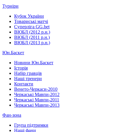
Турніри
Кубок України
Товариські матчі
Суперліга GG.bet
ВЮБЛ (2012 р.н.)
ВЮБЛ (2011 р.н.)
ВЮБЛ (2013 р.н.)
Юн.Баскет
Новини Юн.Баскет
Історія
Набір гравців
Наші тренери
Контакти
Венето-Черкаси-2010
Черкаські Мавпи-2012
Черкаські Мавпи-2011
Черкаські Мавпи-2013
Фан-зона
Група підтримки
Наші фани