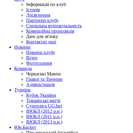
Інформація по клуб
Історія
Досягнення
Партнери клубу
Соціальна відповідальність
Комерційна пропозиція
Дані для зв'язку
Контактні дані
Новини
Новини клубу
Відео
Фотогалерея
Команда
Черкаські Мавпи
Гравці та Тренери
Адміністрація
Турніри
Кубок України
Товариські матчі
Суперліга GG.bet
ВЮБЛ (2012 р.н.)
ВЮБЛ (2011 р.н.)
ВЮБЛ (2013 р.н.)
Юн.Баскет
Про юнацький баскетбол