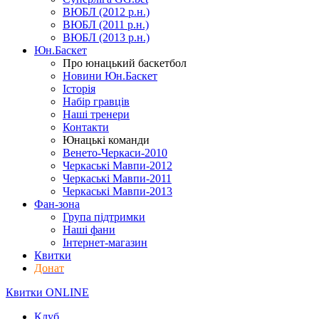
ВЮБЛ (2012 р.н.)
ВЮБЛ (2011 р.н.)
ВЮБЛ (2013 р.н.)
Юн.Баскет
Про юнацький баскетбол
Новини Юн.Баскет
Історія
Набір гравців
Наші тренери
Контакти
Юнацькі команди
Венето-Черкаси-2010
Черкаські Мавпи-2012
Черкаські Мавпи-2011
Черкаські Мавпи-2013
Фан-зона
Група підтримки
Наші фани
Інтернет-магазин
Квитки
Донат
Квитки ONLINE
Клуб