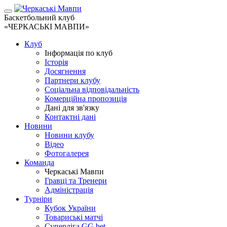
Баскетбольний клуб
«ЧЕРКАСЬКІ МАВПИ»
Клуб
Інформація по клуб
Історія
Досягнення
Партнери клубу
Соціальна відповідальність
Комерційна пропозиція
Дані для зв'язку
Контактні дані
Новини
Новини клубу
Відео
Фотогалерея
Команда
Черкаські Мавпи
Гравці та Тренери
Адміністрація
Турніри
Кубок України
Товариські матчі
Суперліга GG.bet