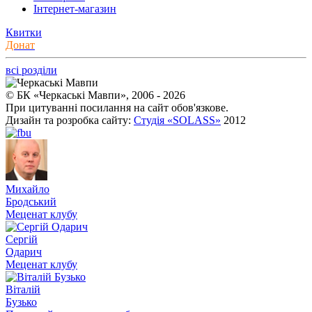
Інтернет-магазин
Квитки
Донат
всі розділи
© БК «Черкаські Мавпи», 2006 - 2026
При цитуванні посилання на сайт обов'язкове.
Дизайн та розробка сайту:
Студія «SOLASS»
2012
Михайло
Бродський
Меценат клубу
Сергій
Одарич
Меценат клубу
Віталій
Бузько