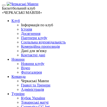
Баскетбольний клуб
«ЧЕРКАСЬКІ МАВПИ»
Клуб
Інформація по клуб
Історія
Досягнення
Партнери клубу
Соціальна відповідальність
Комерційна пропозиція
Дані для зв'язку
Контактні дані
Новини
Новини клубу
Відео
Фотогалерея
Команда
Черкаські Мавпи
Гравці та Тренери
Адміністрація
Турніри
Кубок України
Товариські матчі
Суперліга GG.bet