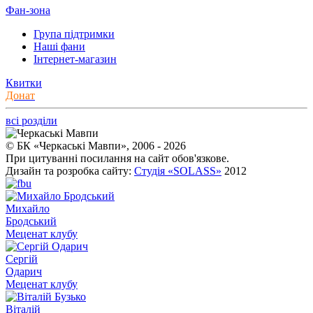
Фан-зона
Група підтримки
Наші фани
Інтернет-магазин
Квитки
Донат
всі розділи
© БК «Черкаські Мавпи», 2006 - 2026
При цитуванні посилання на сайт обов'язкове.
Дизайн та розробка сайту:
Студія «SOLASS»
2012
Михайло
Бродський
Меценат клубу
Сергій
Одарич
Меценат клубу
Віталій