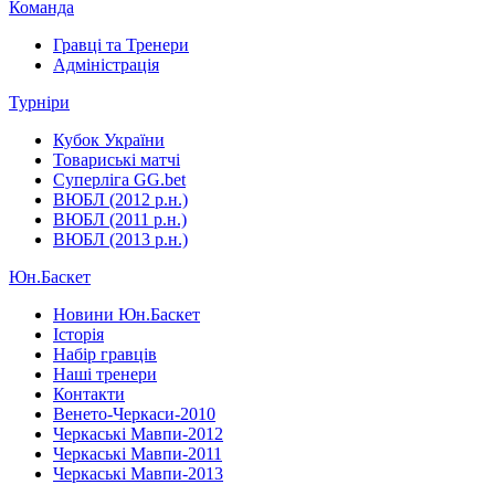
Команда
Гравці та Тренери
Адміністрація
Турніри
Кубок України
Товариські матчі
Суперліга GG.bet
ВЮБЛ (2012 р.н.)
ВЮБЛ (2011 р.н.)
ВЮБЛ (2013 р.н.)
Юн.Баскет
Новини Юн.Баскет
Історія
Набір гравців
Наші тренери
Контакти
Венето-Черкаси-2010
Черкаські Мавпи-2012
Черкаські Мавпи-2011
Черкаські Мавпи-2013