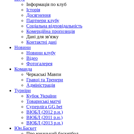
Інформація по клуб
Історія
Досягнення
Партнери клубу
Соціальна відповідальність
Комерційна пропозиція
Дані для зв'язку
Контактні дані
Новини
Новини клубу
Відео
Фотогалерея
Команда
Черкаські Мавпи
Гравці та Тренери
Адміністрація
Турніри
Кубок України
Товариські матчі
Суперліга GG.bet
ВЮБЛ (2012 р.н.)
ВЮБЛ (2011 р.н.)
ВЮБЛ (2013 р.н.)
Юн.Баскет
Про юнацький баскетбол