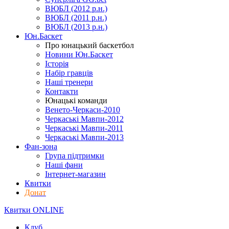
ВЮБЛ (2012 р.н.)
ВЮБЛ (2011 р.н.)
ВЮБЛ (2013 р.н.)
Юн.Баскет
Про юнацький баскетбол
Новини Юн.Баскет
Історія
Набір гравців
Наші тренери
Контакти
Юнацькі команди
Венето-Черкаси-2010
Черкаські Мавпи-2012
Черкаські Мавпи-2011
Черкаські Мавпи-2013
Фан-зона
Група підтримки
Наші фани
Інтернет-магазин
Квитки
Донат
Квитки ONLINE
Клуб