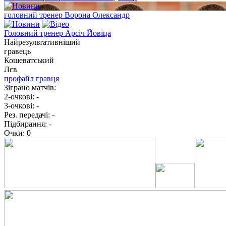
головний тренер
Ворона Олександр
Головний тренер
Арсіч Йовіца
Найрезультативніший
гравець
Кошеватський
Лєв
профайл гравця
Зіграно матчів:
2-очкові:
-
3-очкові:
-
Рез. передачі:
-
Підбирання:
-
Очки:
0