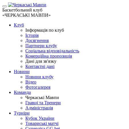
Баскетбольний клуб
«ЧЕРКАСЬКІ МАВПИ»
Клуб
Інформація по клуб
Історія
Досягнення
Партнери клубу
Соціальна відповідальність
Комерційна пропозиція
Дані для зв'язку
Контактні дані
Новини
Новини клубу
Відео
Фотогалерея
Команда
Черкаські Мавпи
Гравці та Тренери
Адміністрація
Турніри
Кубок України
Товариські матчі
Суперліга GG.bet