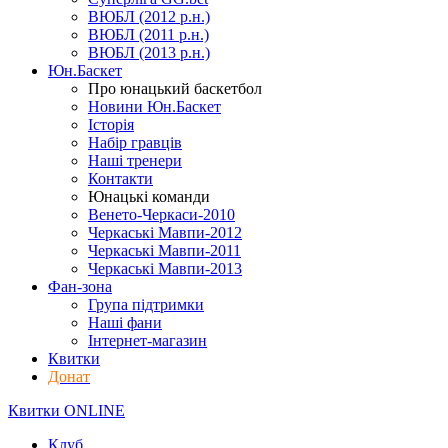
ВЮБЛ (2012 р.н.)
ВЮБЛ (2011 р.н.)
ВЮБЛ (2013 р.н.)
Юн.Баскет
Про юнацький баскетбол
Новини Юн.Баскет
Історія
Набір гравців
Наші тренери
Контакти
Юнацькі команди
Венето-Черкаси-2010
Черкаські Мавпи-2012
Черкаські Мавпи-2011
Черкаські Мавпи-2013
Фан-зона
Група підтримки
Наші фани
Інтернет-магазин
Квитки
Донат
Квитки ONLINE
Клуб