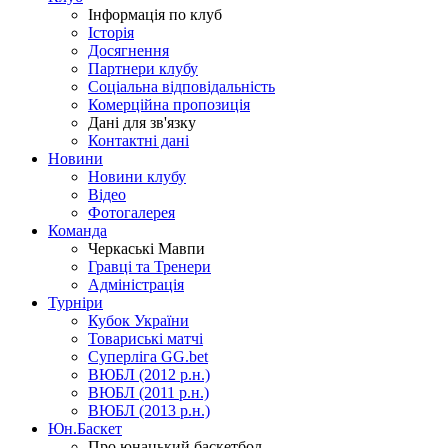
Інформація по клуб
Історія
Досягнення
Партнери клубу
Соціальна відповідальність
Комерційна пропозиція
Дані для зв'язку
Контактні дані
Новини
Новини клубу
Відео
Фотогалерея
Команда
Черкаські Мавпи
Гравці та Тренери
Адміністрація
Турніри
Кубок України
Товариські матчі
Суперліга GG.bet
ВЮБЛ (2012 р.н.)
ВЮБЛ (2011 р.н.)
ВЮБЛ (2013 р.н.)
Юн.Баскет
Про юнацький баскетбол