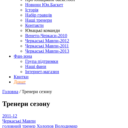
Новини Юн.Баскет
Історія
Набір гравців
Наші тренери
Контакти
Юнацькі команди
Венето-Черкаси-2010
Черкаські Мавпи-2012
Черкаські Мавпи-2011
Черкаські Мавпи-2013
Фан-зона
Група підтримки
Наші фани
Інтернет-магазин
Квитки
Донат
Головна
/
Тренери
сезону
Тренери
сезону
2011-12
Черкаські Мавпи
головний тренер
Холопов Володимир