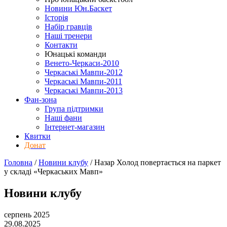
Новини Юн.Баскет
Історія
Набір гравців
Наші тренери
Контакти
Юнацькі команди
Венето-Черкаси-2010
Черкаські Мавпи-2012
Черкаські Мавпи-2011
Черкаські Мавпи-2013
Фан-зона
Група підтримки
Наші фани
Інтернет-магазин
Квитки
Донат
Головна
/
Новини клубу
/
Назар Холод повертається на паркет
у складі «Черкаських Мавп»
Новини клубу
серпень 2025
29.08.2025