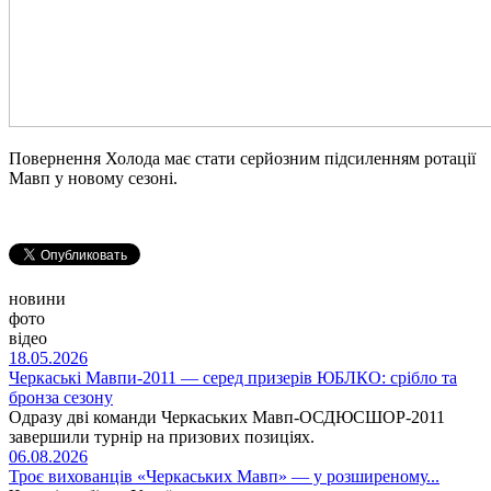
Повернення Холода має стати серйозним підсиленням ротації
Мавп у новому сезоні.
новини
фото
відео
18.05.2026
Черкаські Мавпи-2011 — серед призерів ЮБЛКО: срібло та
бронза сезону
Одразу дві команди Черкаських Мавп-ОСДЮСШОР-2011
завершили турнір на призових позиціях.
06.08.2026
Троє вихованців «Черкаських Мавп» — у розширеному...