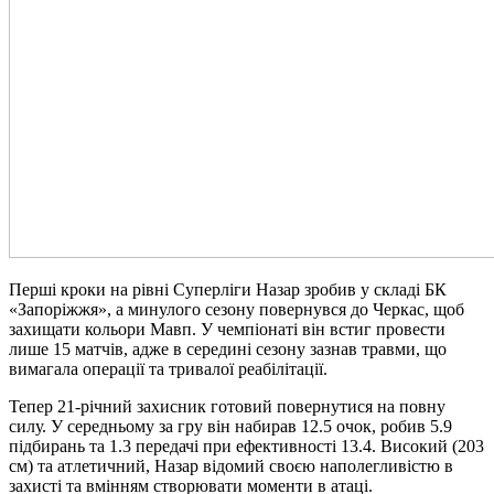
Перші кроки на рівні Суперліги Назар зробив у складі БК
«Запоріжжя», а минулого сезону повернувся до Черкас, щоб
захищати кольори Мавп. У чемпіонаті він встиг провести
лише 15 матчів, адже в середині сезону зазнав травми, що
вимагала операції та тривалої реабілітації.
Тепер 21-річний захисник готовий повернутися на повну
силу. У середньому за гру він набирав 12.5 очок, робив 5.9
підбирань та 1.3 передачі при ефективності 13.4. Високий (203
см) та атлетичний, Назар відомий своєю наполегливістю в
захисті та вмінням створювати моменти в атаці.