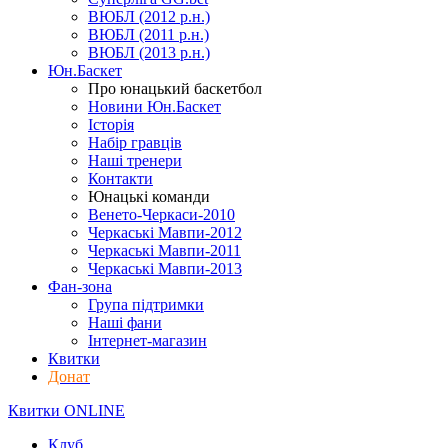
ВЮБЛ (2012 р.н.)
ВЮБЛ (2011 р.н.)
ВЮБЛ (2013 р.н.)
Юн.Баскет
Про юнацький баскетбол
Новини Юн.Баскет
Історія
Набір гравців
Наші тренери
Контакти
Юнацькі команди
Венето-Черкаси-2010
Черкаські Мавпи-2012
Черкаські Мавпи-2011
Черкаські Мавпи-2013
Фан-зона
Група підтримки
Наші фани
Інтернет-магазин
Квитки
Донат
Квитки ONLINE
Клуб