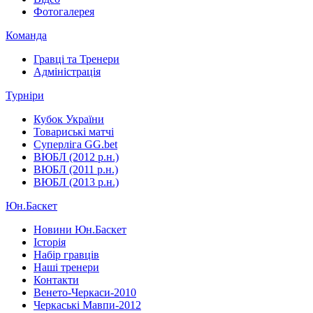
Фотогалерея
Команда
Гравці та Тренери
Адміністрація
Турніри
Кубок України
Товариські матчі
Суперліга GG.bet
ВЮБЛ (2012 р.н.)
ВЮБЛ (2011 р.н.)
ВЮБЛ (2013 р.н.)
Юн.Баскет
Новини Юн.Баскет
Історія
Набір гравців
Наші тренери
Контакти
Венето-Черкаси-2010
Черкаські Мавпи-2012