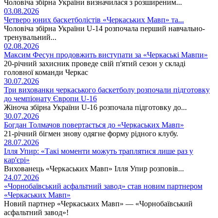
Чоловіча збірна України визначилася з розширеним...
03.08.2026
Четверо юних баскетболістів «Черкаських Мавп» та...
Чоловіча збірна України U-14 розпочала перший навчально-
тренувальний...
02.08.2026
Максим Фесун продовжить виступати за «Черкаські Мавпи»
20-річний захисник проведе свій п'ятий сезон у складі
головної команди Черкас
30.07.2026
Три вихованки черкаського баскетболу розпочали підготовку
до чемпіонату Європи U-16
Жіноча збірна України U-16 розпочала підготовку до...
30.07.2026
Богдан Толмачов повертається до «Черкаських Мавп»
21-річний бігмен знову одягне форму рідного клубу.
28.07.2026
Ілля Упир: «Такі моменти можуть траплятися лише раз у
кар'єрі»
Вихованець «Черкаських Мавп» Ілля Упир розповів...
24.07.2026
«Чорнобаївський асфальтний завод» став новим партнером
«Черкаських Мавп»
Новий партнер «Черкаських Мавп» — «Чорнобаївський
асфальтний завод»!