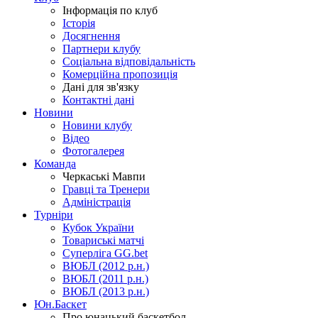
Інформація по клуб
Історія
Досягнення
Партнери клубу
Соціальна відповідальність
Комерційна пропозиція
Дані для зв'язку
Контактні дані
Новини
Новини клубу
Відео
Фотогалерея
Команда
Черкаські Мавпи
Гравці та Тренери
Адміністрація
Турніри
Кубок України
Товариські матчі
Суперліга GG.bet
ВЮБЛ (2012 р.н.)
ВЮБЛ (2011 р.н.)
ВЮБЛ (2013 р.н.)
Юн.Баскет
Про юнацький баскетбол