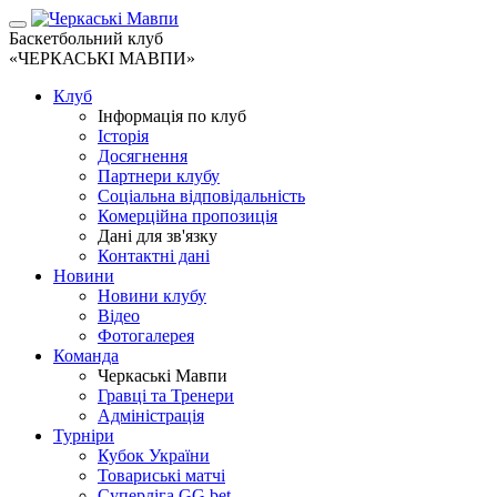
Баскетбольний клуб
«ЧЕРКАСЬКІ МАВПИ»
Клуб
Інформація по клуб
Історія
Досягнення
Партнери клубу
Соціальна відповідальність
Комерційна пропозиція
Дані для зв'язку
Контактні дані
Новини
Новини клубу
Відео
Фотогалерея
Команда
Черкаські Мавпи
Гравці та Тренери
Адміністрація
Турніри
Кубок України
Товариські матчі
Суперліга GG.bet