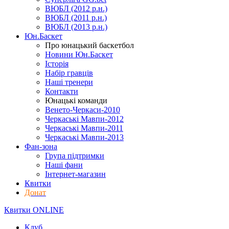
ВЮБЛ (2012 р.н.)
ВЮБЛ (2011 р.н.)
ВЮБЛ (2013 р.н.)
Юн.Баскет
Про юнацький баскетбол
Новини Юн.Баскет
Історія
Набір гравців
Наші тренери
Контакти
Юнацькі команди
Венето-Черкаси-2010
Черкаські Мавпи-2012
Черкаські Мавпи-2011
Черкаські Мавпи-2013
Фан-зона
Група підтримки
Наші фани
Інтернет-магазин
Квитки
Донат
Квитки ONLINE
Клуб