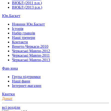
ВЮБЛ (2011 р.н.)
ВЮБЛ (2013 р.н.)
Юн.Баскет
Новини Юн.Баскет
Історія
Набір гравців
Наші тренери
Контакти
Венето-Черкаси-2010
Черкаські Мавпи-2012
Черкаські Мавпи-2011
Черкаські Мавпи-2013
Фан-зона
Група підтримки
Наші фани
Інтернет-магазин
Квитки
Донат
всі розділи