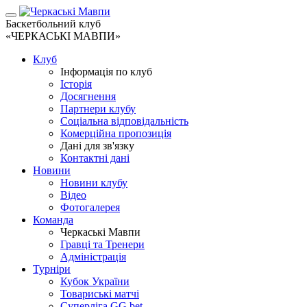
Баскетбольний клуб
«ЧЕРКАСЬКІ МАВПИ»
Клуб
Інформація по клуб
Історія
Досягнення
Партнери клубу
Соціальна відповідальність
Комерційна пропозиція
Дані для зв'язку
Контактні дані
Новини
Новини клубу
Відео
Фотогалерея
Команда
Черкаські Мавпи
Гравці та Тренери
Адміністрація
Турніри
Кубок України
Товариські матчі
Суперліга GG.bet