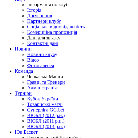
Інформація по клуб
Історія
Досягнення
Партнери клубу
Соціальна відповідальність
Комерційна пропозиція
Дані для зв'язку
Контактні дані
Новини
Новини клубу
Відео
Фотогалерея
Команда
Черкаські Мавпи
Гравці та Тренери
Адміністрація
Турніри
Кубок України
Товариські матчі
Суперліга GG.bet
ВЮБЛ (2012 р.н.)
ВЮБЛ (2011 р.н.)
ВЮБЛ (2013 р.н.)
Юн.Баскет
Про юнацький баскетбол