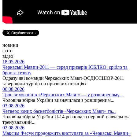
новини
фото
відео
18.05.2026
Черкаські Мавпи-2011 — серед призерів ЮБЛКО: срібло та
бронза сезону
Одразу дві команди Черкаських Мавп-ОСДЮСШОР-2011
завершили турнір на призових позиціях.
06.08.2026
Троє вихованців «Черкаських Мавп» — у розширеному...
Чоловіча збірна України визначилася з розширеним...
03.08.2026
Четверо юних баскетболістів «Черкаських Мавп» та...
Чоловіча збірна України U-14 розпочала перший навчально-
тренувальний...
02.08.2026
Максим Фесун продовжить виступати за «Черкаські Мавпи»