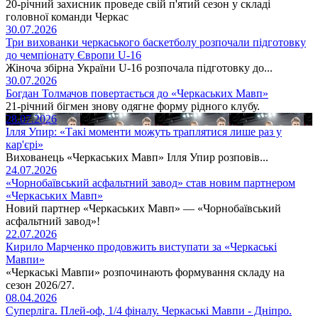
20-річний захисник проведе свій п'ятий сезон у складі
головної команди Черкас
30.07.2026
Три вихованки черкаського баскетболу розпочали підготовку
до чемпіонату Європи U-16
Жіноча збірна України U-16 розпочала підготовку до...
30.07.2026
Богдан Толмачов повертається до «Черкаських Мавп»
21-річний бігмен знову одягне форму рідного клубу.
28.07.2026
Ілля Упир: «Такі моменти можуть траплятися лише раз у
кар'єрі»
Вихованець «Черкаських Мавп» Ілля Упир розповів...
24.07.2026
«Чорнобаївський асфальтний завод» став новим партнером
«Черкаських Мавп»
Новий партнер «Черкаських Мавп» — «Чорнобаївський
асфальтний завод»!
22.07.2026
Кирило Марченко продовжить виступати за «Черкаські
Мавпи»
«Черкаські Мавпи» розпочинають формування складу на
сезон 2026/27.
08.04.2026
Суперліга. Плей-оф, 1/4 фіналу. Черкаські Мавпи - Дніпро.