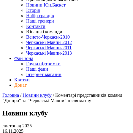
Новини Юн.Баскет
Історія
Набір гравців
Наші тренери
Контакти
Юнацькі команди
Венето-Черкаси-2010
Черкаські Мавпи-2012
Черкаські Мавпи-2011
Черкаські Мавпи-2013
Фан-зона
Група підтримки
Наші фани
Інтернет-магазин
Квитки
Донат
Головна
/
Новини клубу
/
Коментарі представників команд
"Дніпро" та "Черкаські Мавпи" після матчу
Новини клубу
листопад 2025
16.11.2025