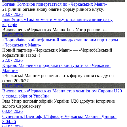
Богдан Толмачов повертається до «Черкаських Мавп»
21-річний бігмен знову одягне форму рідного клубу.
28.07.2026
Ілля Упир: «Такі моменти можуть траплятися лише раз у
кар'єрі»
Вихованець «Черкаських Мавп» Ілля Упир розповів...
24.07.2026
«Чорнобаївський асфальтний завод» став новим партнером
«Черкаських Мавп»
Новий партнер «Черкаських Мавп» — «Чорнобаївський
асфальтний завод»!
22.07.2026
Кирило Марченко продовжить виступати за «Черкаські
Мавпи»
«Черкаські Мавпи» розпочинають формування складу на
сезон 2026/27.
20.07.2026
Вихованець «Черкаських Мавп» став чемпіоном Європи U20
у складі збірної України
Ілля Упир допоміг збірній України U20 здобути історичне
золото Євробаскету
08.04.2026
Суперліга. Плей-оф, 1/4 фіналу. Черкаські Мавпи - Дніпро.
8.04.26
04.04.2026