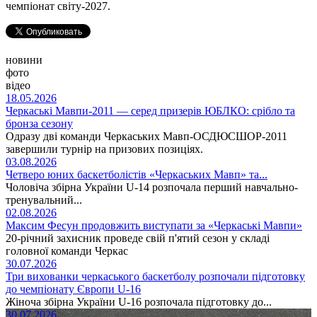
чемпіонат світу-2027.
новини
фото
відео
18.05.2026
Черкаські Мавпи-2011 — серед призерів ЮБЛКО: срібло та
бронза сезону
Одразу дві команди Черкаських Мавп-ОСДЮСШОР-2011
завершили турнір на призових позиціях.
03.08.2026
Четверо юних баскетболістів «Черкаських Мавп» та...
Чоловіча збірна України U-14 розпочала перший навчально-
тренувальний...
02.08.2026
Максим Фесун продовжить виступати за «Черкаські Мавпи»
20-річний захисник проведе свій п'ятий сезон у складі
головної команди Черкас
30.07.2026
Три вихованки черкаського баскетболу розпочали підготовку
до чемпіонату Європи U-16
Жіноча збірна України U-16 розпочала підготовку до...
30.07.2026