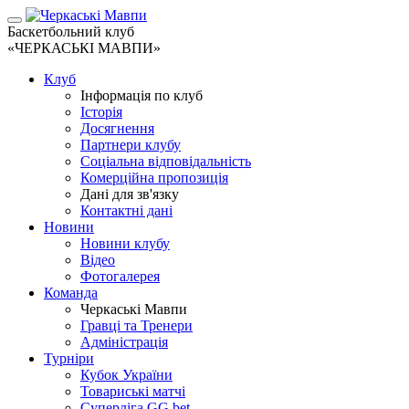
Баскетбольний клуб
«ЧЕРКАСЬКІ МАВПИ»
Клуб
Інформація по клуб
Історія
Досягнення
Партнери клубу
Соціальна відповідальність
Комерційна пропозиція
Дані для зв'язку
Контактні дані
Новини
Новини клубу
Відео
Фотогалерея
Команда
Черкаські Мавпи
Гравці та Тренери
Адміністрація
Турніри
Кубок України
Товариські матчі
Суперліга GG.bet