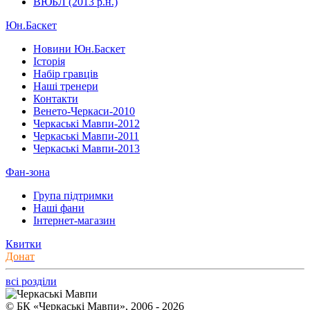
ВЮБЛ (2013 р.н.)
Юн.Баскет
Новини Юн.Баскет
Історія
Набір гравців
Наші тренери
Контакти
Венето-Черкаси-2010
Черкаські Мавпи-2012
Черкаські Мавпи-2011
Черкаські Мавпи-2013
Фан-зона
Група підтримки
Наші фани
Інтернет-магазин
Квитки
Донат
всі розділи
© БК «Черкаські Мавпи», 2006 - 2026