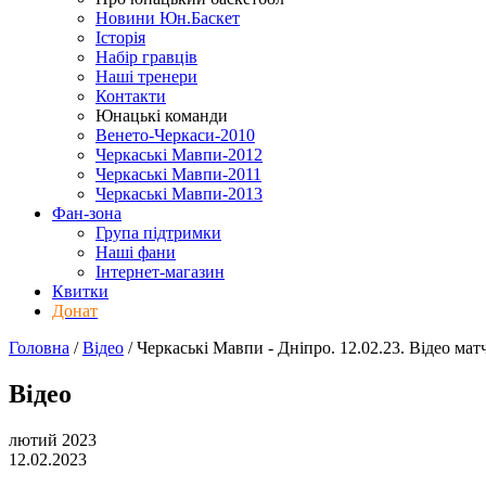
Новини Юн.Баскет
Історія
Набір гравців
Наші тренери
Контакти
Юнацькі команди
Венето-Черкаси-2010
Черкаські Мавпи-2012
Черкаські Мавпи-2011
Черкаські Мавпи-2013
Фан-зона
Група підтримки
Наші фани
Інтернет-магазин
Квитки
Донат
Головна
/
Відео
/
Черкаські Мавпи - Дніпро. 12.02.23. Відео мат
Відео
лютий 2023
12.02.2023