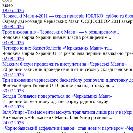
відео
18.05.2026
Черкаські Мавпи-2011 — серед призерів ЮБЛКО: срібло та бро
Одразу дві команди Черкаських Мавп-ОСДЮСШОР-2011 заверши
06.08.2026
Троє вихованців «Черкаських Мавп» — у розширеному...
Чоловіча збірна України визначилася з розширеним...
03.08.2026
Четверо юних баскетболістів «Черкаських Мавп» та...
Чоловіча збірна України U-14 розпочала перший навчально-тре
02.08.2026
Максим Фесун продовжить виступати за «Черкаські Мавпи»
20-річний захисник проведе свій п'ятий сезон у складі головно
30.07.2026
Три вихованки черкаського баскетболу розпочали підготовку д
Жіноча збірна України U-16 розпочала підготовку до...
30.07.2026
Богдан Толмачов повертається до «Черкаських Мавп»
21-річний бігмен знову одягне форму рідного клубу.
28.07.2026
Ілля Упир: «Такі моменти можуть траплятися лише раз у кар'єрі
Вихованець «Черкаських Мавп» Ілля Упир розповів...
24.07.2026
«Чорнобаївський асфальтний завод» став новим партнером «Ч