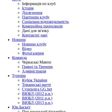
Інформація по клуб
Історія
Досягнення
Партнери клубу
Соціальна відповідальність
Комерційна пропозиція
Дані для зв'язку
Контактні дані
Новини
Новини клубу
Відео
Фотогалерея
Команда
Черкаські Мавпи
Гравці та Тренери
Адміністрація
Турніри
Кубок України
Товариські матчі
Суперліга GG.bet
ВЮБЛ (2012 р.н.)
ВЮБЛ (2011 р.н.)
ВЮБЛ (2013 р.н.)
Юн.Баскет
Про юнацький баскетбол