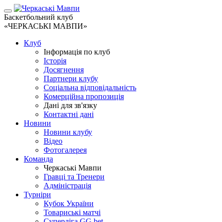
Баскетбольний клуб
«ЧЕРКАСЬКІ МАВПИ»
Клуб
Інформація по клуб
Історія
Досягнення
Партнери клубу
Соціальна відповідальність
Комерційна пропозиція
Дані для зв'язку
Контактні дані
Новини
Новини клубу
Відео
Фотогалерея
Команда
Черкаські Мавпи
Гравці та Тренери
Адміністрація
Турніри
Кубок України
Товариські матчі
Суперліга GG.bet