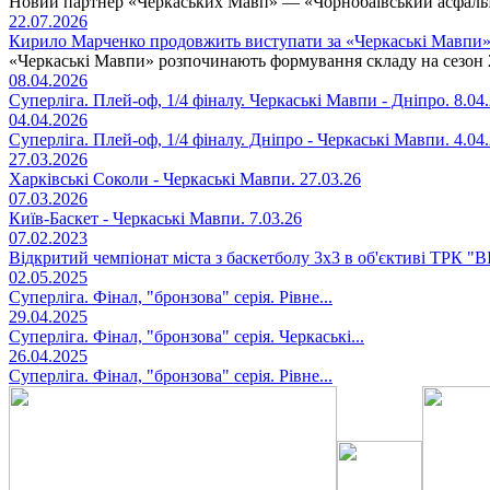
Новий партнер «Черкаських Мавп» — «Чорнобаївський асфаль
22.07.2026
Кирило Марченко продовжить виступати за «Черкаські Мавпи
«Черкаські Мавпи» розпочинають формування складу на сезон 
08.04.2026
Суперліга. Плей-оф, 1/4 фіналу. Черкаські Мавпи - Дніпро. 8.04
04.04.2026
Суперліга. Плей-оф, 1/4 фіналу. Дніпро - Черкаські Мавпи. 4.04
27.03.2026
Харківські Соколи - Черкаські Мавпи. 27.03.26
07.03.2026
Київ-Баскет - Черкаські Мавпи. 7.03.26
07.02.2023
Відкритий чемпіонат міста з баскетболу 3х3 в об'єктиві ТРК "
02.05.2025
Суперліга. Фінал, "бронзова" серія. Рівне...
29.04.2025
Суперліга. Фінал, "бронзова" серія. Черкаські...
26.04.2025
Суперліга. Фінал, "бронзова" серія. Рівне...