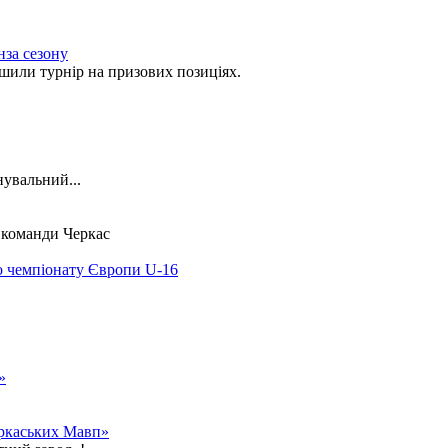
нза сезону
ли турнір на призових позиціях.
нувальний...
ї команди Черкас
о чемпіонату Європи U-16
»
еркаських Мавп»