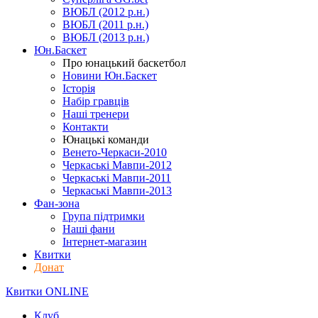
ВЮБЛ (2012 р.н.)
ВЮБЛ (2011 р.н.)
ВЮБЛ (2013 р.н.)
Юн.Баскет
Про юнацький баскетбол
Новини Юн.Баскет
Історія
Набір гравців
Наші тренери
Контакти
Юнацькі команди
Венето-Черкаси-2010
Черкаські Мавпи-2012
Черкаські Мавпи-2011
Черкаські Мавпи-2013
Фан-зона
Група підтримки
Наші фани
Інтернет-магазин
Квитки
Донат
Квитки ONLINE
Клуб