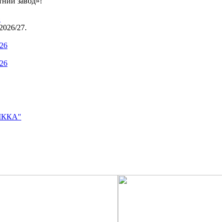
тний завод»!
»
2026/27.
.26
.26
ВІККА"