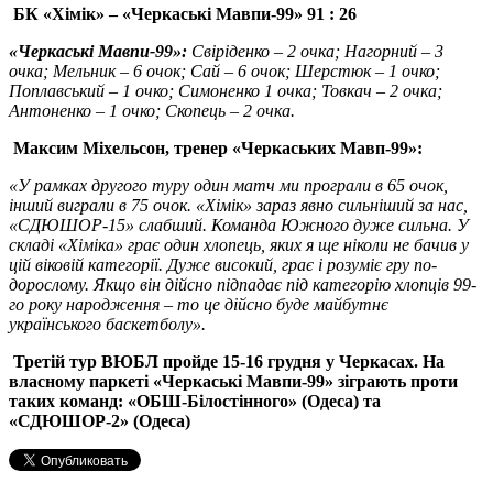
БК «Хімік» – «Черкаські Мавпи-99» 91 : 26
«Черкаські Мавпи-99»:
Свіріденко – 2 очка; Нагорний – 3
очка; Мельник – 6 очок; Сай – 6 очок; Шерстюк – 1 очко;
Поплавський – 1 очко; Симоненко 1 очка; Товкач – 2 очка;
Антоненко – 1 очко; Скопець – 2 очка.
Максим Міхельсон, тренер «Черкаських Мавп-99»:
«У рамках другого туру один матч ми програли в 65 очок,
інший виграли в 75 очок. «Хімік» зараз явно сильніший за нас,
«СДЮШОР-15» слабший. Команда Южного дуже сильна. У
складі «Хіміка» грає один хлопець, яких я ще ніколи не бачив у
цій віковій категорії. Дуже високий, грає і розуміє гру по-
дорослому. Якщо він дійсно підпадає під категорію хлопців 99-
го року народження – то це дійсно буде майбутнє
українського баскетболу».
Третій тур ВЮБЛ пройде 15-16 грудня у Черкасах. На
власному паркеті «Черкаські Мавпи-99» зіграють проти
таких команд: «ОБШ-Білостінного» (Одеса) та
«СДЮШОР-2» (Одеса)