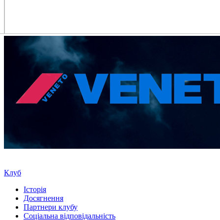
Клуб
Історія
Досягнення
Партнери клубу
Соціальна відповідальність