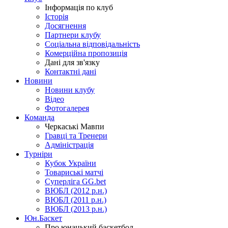
Інформація по клуб
Історія
Досягнення
Партнери клубу
Соціальна відповідальність
Комерційна пропозиція
Дані для зв'язку
Контактні дані
Новини
Новини клубу
Відео
Фотогалерея
Команда
Черкаські Мавпи
Гравці та Тренери
Адміністрація
Турніри
Кубок України
Товариські матчі
Суперліга GG.bet
ВЮБЛ (2012 р.н.)
ВЮБЛ (2011 р.н.)
ВЮБЛ (2013 р.н.)
Юн.Баскет
Про юнацький баскетбол