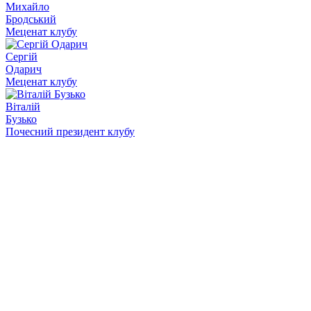
Михайло
Бродський
Меценат клубу
Сергій
Одарич
Меценат клубу
Віталій
Бузько
Почесний президент клубу