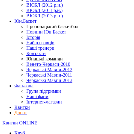
ВЮБЛ (2012 р.н.)
ВЮБЛ (2011 р.н.)
ВЮБЛ (2013 р.н.)
Юн.Баскет
Про юнацький баскетбол
Новини Юн.Баскет
Історія
Набір гравців
Наші тренери
Контакти
Юнацькі команди
Венето-Черкаси-2010
Черкаські Мавпи-2012
Черкаські Мавпи-2011
Черкаські Мавпи-2013
Фан-зона
Група підтримки
Наші фани
Інтернет-магазин
Квитки
Донат
Квитки ONLINE
Клуб