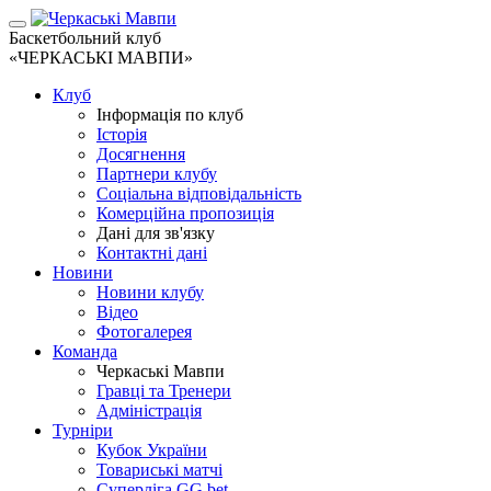
Баскетбольний клуб
«ЧЕРКАСЬКІ МАВПИ»
Клуб
Інформація по клуб
Історія
Досягнення
Партнери клубу
Соціальна відповідальність
Комерційна пропозиція
Дані для зв'язку
Контактні дані
Новини
Новини клубу
Відео
Фотогалерея
Команда
Черкаські Мавпи
Гравці та Тренери
Адміністрація
Турніри
Кубок України
Товариські матчі
Суперліга GG.bet