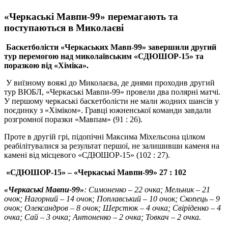
«Черкаські Мавпи-99» перемагають та
поступаються в Миколаєві
Баскетболісти «Черкаських Мавп-99» завершили другий
тур перемогою над миколаївським «СДЮШОР-15» та
поразкою від «Хіміка».
У виїзному вояжі до Миколаєва, де днями проходив другий
тур ВЮБЛ, «Черкаські Мавпи-99» провели два полярні матчі.
У першому черкаські баскетболісти не мали жодних шансів у
поєдинку з «Хіміком». Гравці южненської команди завдали
розгромної поразки «Мавпам» (91 : 26).
Проте в другій грі, підопічні Максима Міхельсона цілком
реабілітувалися за результат першої, не залишивши каменя на
камені від місцевого «СДЮШОР-15» (102 : 27).
«СДЮШОР-15» – «Черкаські Мавпи-99» 27 : 102
«Черкаські Мавпи-99»
: Симоненко – 22 очка; Мельник – 21
очок; Нагорний – 14 очок; Поплавський – 10 очок; Скопець – 9
очок; Олександров – 8 очок; Шерстюк – 4 очка; Свіріденко – 4
очка; Сай – 3 очка; Антоненко – 2 очка; Товкач – 2 очка.