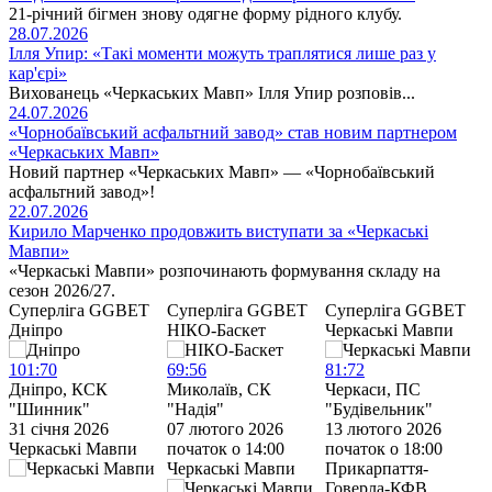
21-річний бігмен знову одягне форму рідного клубу.
28.07.2026
Ілля Упир: «Такі моменти можуть траплятися лише раз у
кар'єрі»
Вихованець «Черкаських Мавп» Ілля Упир розповів...
24.07.2026
«Чорнобаївський асфальтний завод» став новим партнером
«Черкаських Мавп»
Новий партнер «Черкаських Мавп» — «Чорнобаївський
асфальтний завод»!
22.07.2026
Кирило Марченко продовжить виступати за «Черкаські
Мавпи»
«Черкаські Мавпи» розпочинають формування складу на
сезон 2026/27.
Cуперліга GGBET
Cуперліга GGBET
Cуперліга GGBET
Дніпро
НІКО-Баскет
Черкаські Мавпи
Ч
101
:
70
69
:
56
81
:
72
7
Дніпро, КСК
Миколаїв, СК
Черкаси, ПС
Ч
"Шинник"
"Надія"
"Будівельник"
“
31 січня 2026
07 лютого 2026
13 лютого 2026
1
Черкаські Мавпи
початок о 14:00
початок о 18:00
п
Черкаські Мавпи
Прикарпаття-
С
Говерла-КФВ
У