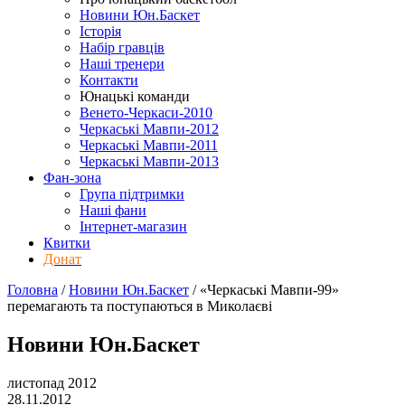
Новини Юн.Баскет
Історія
Набір гравців
Наші тренери
Контакти
Юнацькі команди
Венето-Черкаси-2010
Черкаські Мавпи-2012
Черкаські Мавпи-2011
Черкаські Мавпи-2013
Фан-зона
Група підтримки
Наші фани
Інтернет-магазин
Квитки
Донат
Головна
/
Новини Юн.Баскет
/
«Черкаські Мавпи-99»
перемагають та поступаються в Миколаєві
Новини Юн.Баскет
листопад 2012
28.11.2012