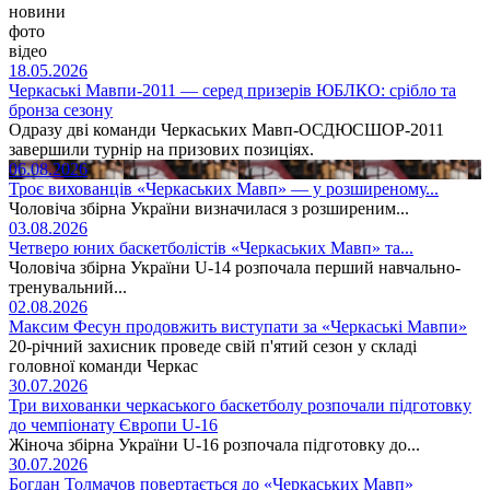
новини
фото
відео
18.05.2026
Черкаські Мавпи-2011 — серед призерів ЮБЛКО: срібло та
бронза сезону
Одразу дві команди Черкаських Мавп-ОСДЮСШОР-2011
завершили турнір на призових позиціях.
06.08.2026
Троє вихованців «Черкаських Мавп» — у розширеному...
Чоловіча збірна України визначилася з розширеним...
03.08.2026
Четверо юних баскетболістів «Черкаських Мавп» та...
Чоловіча збірна України U-14 розпочала перший навчально-
тренувальний...
02.08.2026
Максим Фесун продовжить виступати за «Черкаські Мавпи»
20-річний захисник проведе свій п'ятий сезон у складі
головної команди Черкас
30.07.2026
Три вихованки черкаського баскетболу розпочали підготовку
до чемпіонату Європи U-16
Жіноча збірна України U-16 розпочала підготовку до...
30.07.2026
Богдан Толмачов повертається до «Черкаських Мавп»