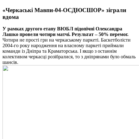
«Черкаські Мавпи-04-ОСДЮСШОР» зіграли
вдома
У рамках другого етапу ВЮБЛ підопічні Олександра
Лашко провели чотири матчі. Результат – 50% перемог.
Чотири не прості гри на черкаському паркеті. Баскетболісти
2004-го року народження на власному паркеті приймали
команди із Дніпра та Краматорська. І якщо з останнім
колективом черкасці розібралися, то з дніпрянами було обмаль
шансів.