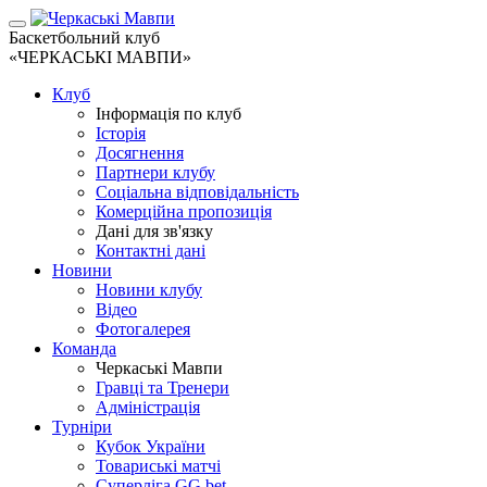
Баскетбольний клуб
«ЧЕРКАСЬКІ МАВПИ»
Клуб
Інформація по клуб
Історія
Досягнення
Партнери клубу
Соціальна відповідальність
Комерційна пропозиція
Дані для зв'язку
Контактні дані
Новини
Новини клубу
Відео
Фотогалерея
Команда
Черкаські Мавпи
Гравці та Тренери
Адміністрація
Турніри
Кубок України
Товариські матчі
Суперліга GG.bet