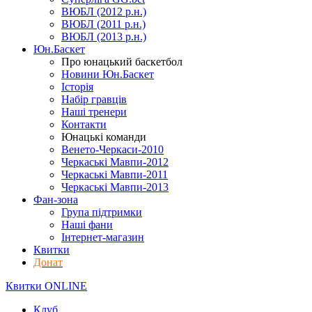
ВЮБЛ (2012 р.н.)
ВЮБЛ (2011 р.н.)
ВЮБЛ (2013 р.н.)
Юн.Баскет
Про юнацький баскетбол
Новини Юн.Баскет
Історія
Набір гравців
Наші тренери
Контакти
Юнацькі команди
Венето-Черкаси-2010
Черкаські Мавпи-2012
Черкаські Мавпи-2011
Черкаські Мавпи-2013
Фан-зона
Група підтримки
Наші фани
Інтернет-магазин
Квитки
Донат
Квитки ONLINE
Клуб