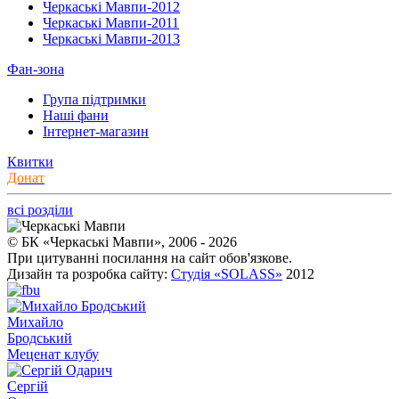
Черкаські Мавпи-2012
Черкаські Мавпи-2011
Черкаські Мавпи-2013
Фан-зона
Група підтримки
Наші фани
Інтернет-магазин
Квитки
Донат
всі розділи
© БК «Черкаські Мавпи», 2006 - 2026
При цитуванні посилання на сайт обов'язкове.
Дизайн та розробка сайту:
Студія «SOLASS»
2012
Михайло
Бродський
Меценат клубу
Сергій