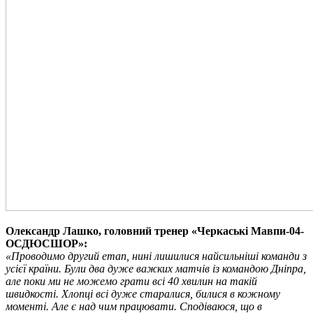
Олександр Лашко, головний тренер «Черкаські Мавпи-04-
ОСДЮСШОР»:
«Проводимо другий етап, нині лишилися найсильніші команди з
усієї країни. Були два дуже важких матчів із командою Дніпра,
але поки ми не можемо грати всі 40 хвилин на такій
швидкості. Хлопці всі дуже старалися, билися в кожному
моменті. Але є над чим працювати. Сподіваюся, що в