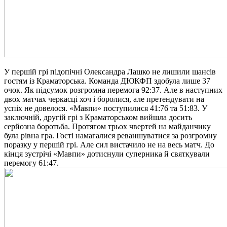
У першій грі підопічні Олександра Лашко не лишили шансів
гостям із Краматорська. Команда ДЮКФП здобула лише 37
очок. Як підсумок розгромна перемога 92:37.
Але в наступних
двох матчах черкасці хоч і боролися, але претендувати на
успіх не довелося. «Мавпи» поступилися 41:76 та 51:83. У
заключній, другій грі з Краматорськом вийшла досить
серйозна боротьба. Протягом трьох чвертей на майданчику
була рівна гра. Гості намагалися реваншуватися за розгромну
поразку у першій грі. Але сил вистачило не на весь матч. До
кінця зустрічі «Мавпи» дотиснули суперника й святкували
перемогу 61:47.