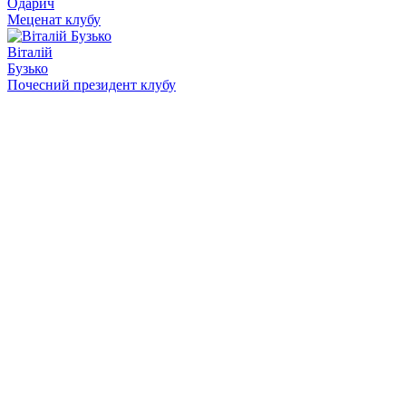
Одарич
Меценат клубу
Віталій
Бузько
Почесний президент клубу