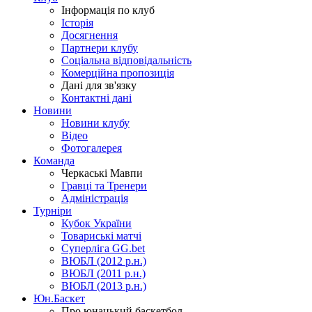
Інформація по клуб
Історія
Досягнення
Партнери клубу
Соціальна відповідальність
Комерційна пропозиція
Дані для зв'язку
Контактні дані
Новини
Новини клубу
Відео
Фотогалерея
Команда
Черкаські Мавпи
Гравці та Тренери
Адміністрація
Турніри
Кубок України
Товариські матчі
Суперліга GG.bet
ВЮБЛ (2012 р.н.)
ВЮБЛ (2011 р.н.)
ВЮБЛ (2013 р.н.)
Юн.Баскет
Про юнацький баскетбол