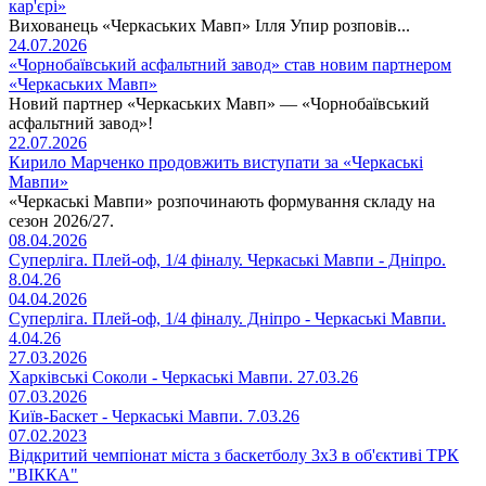
кар'єрі»
Вихованець «Черкаських Мавп» Ілля Упир розповів...
24.07.2026
«Чорнобаївський асфальтний завод» став новим партнером
«Черкаських Мавп»
Новий партнер «Черкаських Мавп» — «Чорнобаївський
асфальтний завод»!
22.07.2026
Кирило Марченко продовжить виступати за «Черкаські
Мавпи»
«Черкаські Мавпи» розпочинають формування складу на
сезон 2026/27.
08.04.2026
Суперліга. Плей-оф, 1/4 фіналу. Черкаські Мавпи - Дніпро.
8.04.26
04.04.2026
Суперліга. Плей-оф, 1/4 фіналу. Дніпро - Черкаські Мавпи.
4.04.26
27.03.2026
Харківські Соколи - Черкаські Мавпи. 27.03.26
07.03.2026
Київ-Баскет - Черкаські Мавпи. 7.03.26
07.02.2023
Відкритий чемпіонат міста з баскетболу 3х3 в об'єктиві ТРК
"ВІККА"