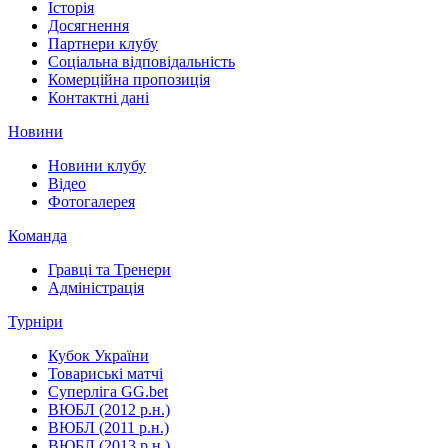
Історія
Досягнення
Партнери клубу
Соціальна відповідальність
Комерційна пропозиція
Контактні дані
Новини
Новини клубу
Відео
Фотогалерея
Команда
Гравці та Тренери
Адміністрація
Турніри
Кубок України
Товариські матчі
Суперліга GG.bet
ВЮБЛ (2012 р.н.)
ВЮБЛ (2011 р.н.)
ВЮБЛ (2013 р.н.)