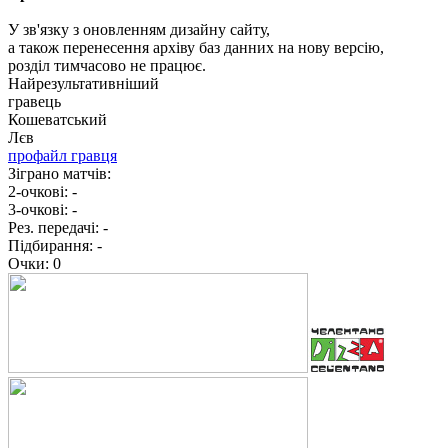
У зв'язку з оновленням дизайну сайту,
а також перенесення архіву баз данних на нову версію,
розділ тимчасово не працює.
Найрезультативніший
гравець
Кошеватський
Лєв
профайл гравця
Зіграно матчів:
2-очкові:
-
3-очкові:
-
Рез. передачі:
-
Підбирання:
-
Очки:
0