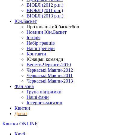
ВЮБЛ (2012 р.н.)
ВЮБЛ (2011 р.н.)
ВЮБЛ (2013 р.н.)
Юн.Баскет
Про юнацький баскетбол
Новини Юн.Баскет
Історія
Набір гравців
Наші тренери
Контакти
Юнацькі команди
Венето-Черкаси-2010
Черкаські Мавпи-2012
Черкаські Мавпи-2011
Черкаські Мавпи-2013
Фан-зона
Група підтримки
Наші фани
Інтернет-магазин
Квитки
Донат
Квитки ONLINE
Клуб