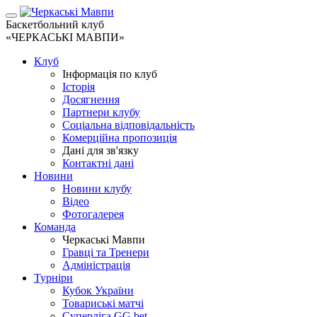
Баскетбольний клуб
«ЧЕРКАСЬКІ МАВПИ»
Клуб
Інформація по клуб
Історія
Досягнення
Партнери клубу
Соціальна відповідальність
Комерційна пропозиція
Дані для зв'язку
Контактні дані
Новини
Новини клубу
Відео
Фотогалерея
Команда
Черкаські Мавпи
Гравці та Тренери
Адміністрація
Турніри
Кубок України
Товариські матчі
Суперліга GG.bet