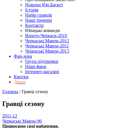
Новини Юн.Баскет
Історія
Набір гравців
Наші тренери
Контакти
Юнацькі команди
Венето-Черкаси-2010
Черкаські Мавпи-2012
Черкаські Мавпи-2011
Черкаські Мавпи-2013
Фан-зона
Група підтримки
Наші фани
Інтернет-магазин
Квитки
Донат
Головна
/
Гравці
сезону
Гравці
сезону
2011-12
Черкаські Мавпи-96
Приносимо свої вибачення.