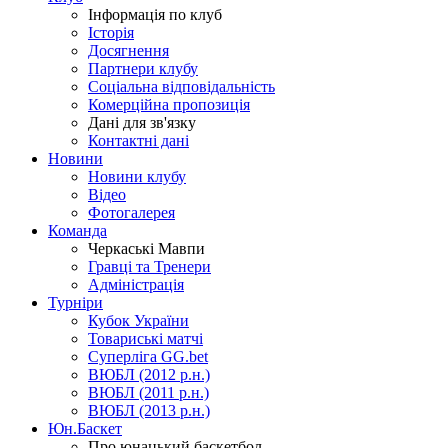
Інформація по клуб
Історія
Досягнення
Партнери клубу
Соціальна відповідальність
Комерційна пропозиція
Дані для зв'язку
Контактні дані
Новини
Новини клубу
Відео
Фотогалерея
Команда
Черкаські Мавпи
Гравці та Тренери
Адміністрація
Турніри
Кубок України
Товариські матчі
Суперліга GG.bet
ВЮБЛ (2012 р.н.)
ВЮБЛ (2011 р.н.)
ВЮБЛ (2013 р.н.)
Юн.Баскет
Про юнацький баскетбол