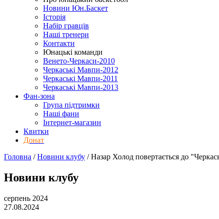
Новини Юн.Баскет
Історія
Набір гравців
Наші тренери
Контакти
Юнацькі команди
Венето-Черкаси-2010
Черкаські Мавпи-2012
Черкаські Мавпи-2011
Черкаські Мавпи-2013
Фан-зона
Група підтримки
Наші фани
Інтернет-магазин
Квитки
Донат
Головна
/
Новини клубу
/
Назар Холод повертається до "Черкас
Новини клубу
серпень 2024
27.08.2024