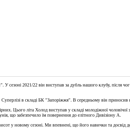
. У сезоні 2021/22 він виступав за дубль нашого клубу, після чог
Суперлізі в складі БК "Запоріжжя". В середньому він приносив ком
ірних. Цього літа Холод виступав у складі молодіжної чоловічої 
унія, що забезпечило їм повернення до елітного Дивізіону А.
сот у новому сезоні. Ми впевнені, що його навички та досвід д