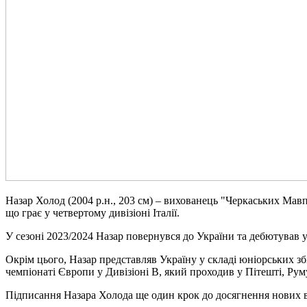
Назар Холод (2004 р.н., 203 см) – вихованець "Черкаських Мавп"
що грає у четвертому дивізіоні Італії.
У сезоні 2023/2024 Назар повернувся до України та дебютував у 
Окрім цього, Назар представляв Україну у складі юніорських зб
чемпіонаті Європи у Дивізіоні B, який проходив у Пітешті, Рум
Підписання Назара Холода ще один крок до досягнення нових ви