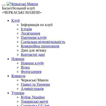
Баскетбольний клуб
«ЧЕРКАСЬКІ МАВПИ»
Клуб
Інформація по клуб
Історія
Досягнення
Партнери клубу
Соціальна відповідальність
Комерційна пропозиція
Дані для зв'язку
Контактні дані
Новини
Новини клубу
Відео
Фотогалерея
Команда
Черкаські Мавпи
Гравці та Тренери
Адміністрація
Турніри
Кубок України
Товариські матчі
Суперліга GG.bet