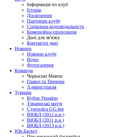
Інформація по клуб
Історія
Досягнення
Партнери клубу
Соціальна відповідальність
Комерційна пропозиція
Дані для зв'язку
Контактні дані
Новини
Новини клубу
Відео
Фотогалерея
Команда
Черкаські Мавпи
Гравці та Тренери
Адміністрація
Турніри
Кубок України
Товариські матчі
Суперліга GG.bet
ВЮБЛ (2012 р.н.)
ВЮБЛ (2011 р.н.)
ВЮБЛ (2013 р.н.)
Юн.Баскет
Про юнацький баскетбол