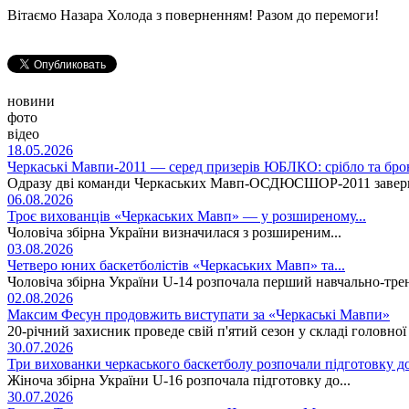
Вітаємо Назара Холода з поверненням! Разом до перемоги!
новини
фото
відео
18.05.2026
Черкаські Мавпи-2011 — серед призерів ЮБЛКО: срібло та бро
Одразу дві команди Черкаських Мавп-ОСДЮСШОР-2011 заверши
06.08.2026
Троє вихованців «Черкаських Мавп» — у розширеному...
Чоловіча збірна України визначилася з розширеним...
03.08.2026
Четверо юних баскетболістів «Черкаських Мавп» та...
Чоловіча збірна України U-14 розпочала перший навчально-тре
02.08.2026
Максим Фесун продовжить виступати за «Черкаські Мавпи»
20-річний захисник проведе свій п'ятий сезон у складі головно
30.07.2026
Три вихованки черкаського баскетболу розпочали підготовку д
Жіноча збірна України U-16 розпочала підготовку до...
30.07.2026