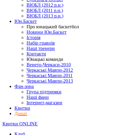
ВЮБЛ (2012 р.н.)
ВЮБЛ (2011 р.н.)
ВЮБЛ (2013 р.н.)
Юн.Баскет
Про юнацький баскетбол
Новини Юн.Баскет
Історія
Набір гравців
Наші тренери
Контакти
Юнацькі команди
Венето-Черкаси-2010
Черкаські Мавпи-2012
Черкаські Мавпи-2011
Черкаські Мавпи-2013
Фан-зона
Група підтримки
Наші фани
Інтернет-магазин
Квитки
Донат
Квитки ONLINE
Клуб