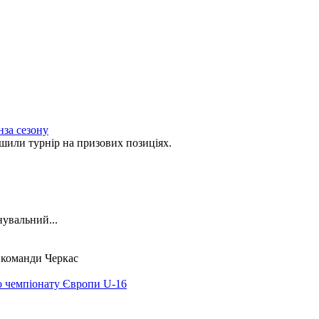
нза сезону
ли турнір на призових позиціях.
нувальний...
ї команди Черкас
о чемпіонату Європи U-16