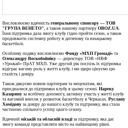
Висловлюємо вдячність
генеральному спонсору
— ТОВ
"ГРУПА ВЕНЕТО"
, а також нашому партнеру
OBOZ.UA
.
Їхня підтримка дала змогу клубу гідно пройти сезон, а також
продовжити системну роботу в дитячому та юнацькому
баскетболі.
Особливу подяку висловлюємо
Фонду «МХП Громаді»
та
Олександру Воскобойніку
— директору ТОВ «НВФ
«Урожай» ПрАТ МХП. Уже другий рік поспіль їх підтримка
відіграє вагому роль у житті клубу, і ми щиро цінуємо цю
сталість і довіру.
Також дякуємо новим партнерам та меценатам, які
приєдналися до підтримки клубу в цьому сезоні.
Нареку
Казаряну
за всебічну допомогу, активну участь у житті клубу
та вагомий внесок у розвиток баскетболу в Черкасах.
Руслану
Хомідову
за довіру до нашого клубу та підтримку, яка стала
частиною спільного успіху цього сезону.
Вдячний
міській та обласній владі
за підтримку, яка дає
змогу команді представляти місто на найвищому рівні.