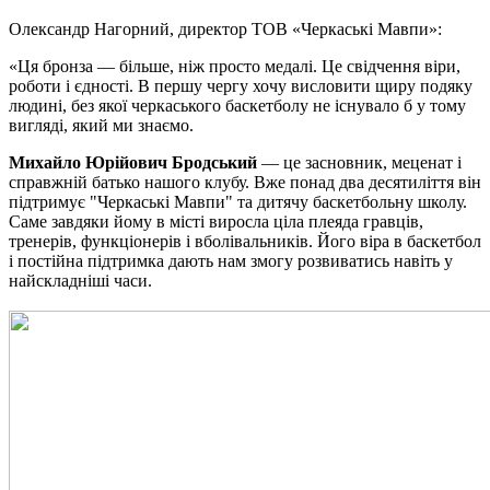
Олександр Нагорний, директор ТОВ «Черкаські Мавпи»:
«Ця бронза — більше, ніж просто медалі. Це свідчення віри,
роботи і єдності. В першу чергу хочу висловити щиру подяку
людині, без якої черкаського баскетболу не існувало б у тому
вигляді, який ми знаємо.
Михайло Юрійович Бродський
— це засновник, меценат і
справжній батько нашого клубу. Вже понад два десятиліття він
підтримує "Черкаські Мавпи" та дитячу баскетбольну школу.
Саме завдяки йому в місті виросла ціла плеяда гравців,
тренерів, функціонерів і вболівальників. Його віра в баскетбол
і постійна підтримка дають нам змогу розвиватись навіть у
найскладніші часи.