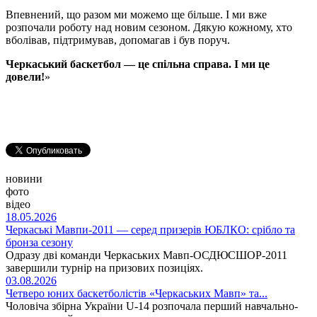
Впевнений, що разом ми можемо ще більше. І ми вже
розпочали роботу над новим сезоном. Дякую кожному, хто
вболівав, підтримував, допомагав і був поруч.
Черкаський баскетбол — це спільна справа. І ми це
довели!
»
новини
фото
відео
18.05.2026
Черкаські Мавпи-2011 — серед призерів ЮБЛКО: срібло та
бронза сезону
Одразу дві команди Черкаських Мавп-ОСДЮСШОР-2011
завершили турнір на призових позиціях.
03.08.2026
Четверо юних баскетболістів «Черкаських Мавп» та...
Чоловіча збірна України U-14 розпочала перший навчально-