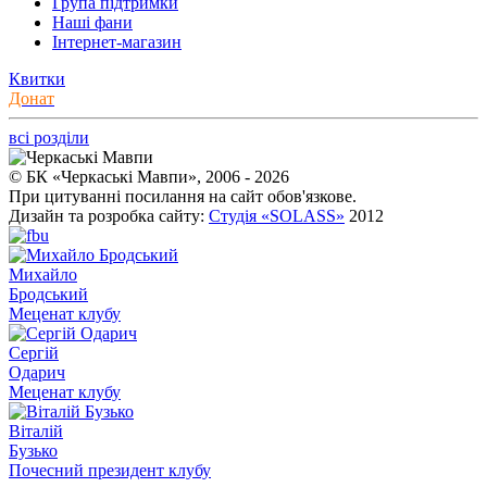
Група підтримки
Наші фани
Інтернет-магазин
Квитки
Донат
всі розділи
© БК «Черкаські Мавпи», 2006 - 2026
При цитуванні посилання на сайт обов'язкове.
Дизайн та розробка сайту:
Студія «SOLASS»
2012
Михайло
Бродський
Меценат клубу
Сергій
Одарич
Меценат клубу
Віталій
Бузько
Почесний президент клубу