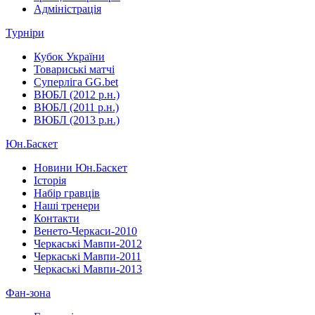
Адміністрація
Турніри
Кубок України
Товариські матчі
Суперліга GG.bet
ВЮБЛ (2012 р.н.)
ВЮБЛ (2011 р.н.)
ВЮБЛ (2013 р.н.)
Юн.Баскет
Новини Юн.Баскет
Історія
Набір гравців
Наші тренери
Контакти
Венето-Черкаси-2010
Черкаські Мавпи-2012
Черкаські Мавпи-2011
Черкаські Мавпи-2013
Фан-зона