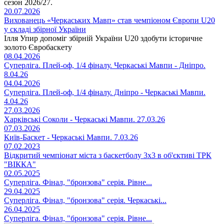
сезон 2026/27.
20.07.2026
Вихованець «Черкаських Мавп» став чемпіоном Європи U20
у складі збірної України
Ілля Упир допоміг збірній України U20 здобути історичне
золото Євробаскету
08.04.2026
Суперліга. Плей-оф, 1/4 фіналу. Черкаські Мавпи - Дніпро.
8.04.26
04.04.2026
Суперліга. Плей-оф, 1/4 фіналу. Дніпро - Черкаські Мавпи.
4.04.26
27.03.2026
Харківські Соколи - Черкаські Мавпи. 27.03.26
07.03.2026
Київ-Баскет - Черкаські Мавпи. 7.03.26
07.02.2023
Відкритий чемпіонат міста з баскетболу 3х3 в об'єктиві ТРК
"ВІККА"
02.05.2025
Суперліга. Фінал, "бронзова" серія. Рівне...
29.04.2025
Суперліга. Фінал, "бронзова" серія. Черкаські...
26.04.2025
Суперліга. Фінал, "бронзова" серія. Рівне...