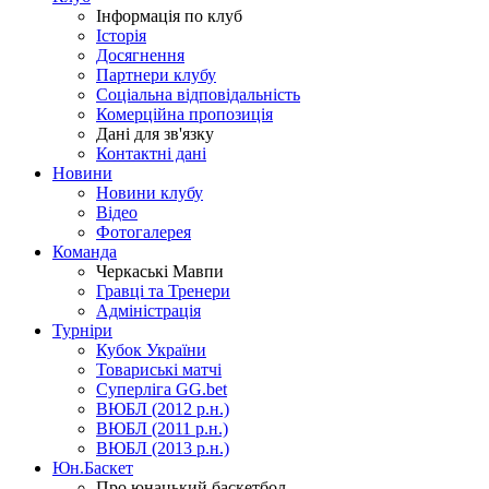
Інформація по клуб
Історія
Досягнення
Партнери клубу
Соціальна відповідальність
Комерційна пропозиція
Дані для зв'язку
Контактні дані
Новини
Новини клубу
Відео
Фотогалерея
Команда
Черкаські Мавпи
Гравці та Тренери
Адміністрація
Турніри
Кубок України
Товариські матчі
Суперліга GG.bet
ВЮБЛ (2012 р.н.)
ВЮБЛ (2011 р.н.)
ВЮБЛ (2013 р.н.)
Юн.Баскет
Про юнацький баскетбол