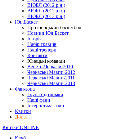
ВЮБЛ (2012 р.н.)
ВЮБЛ (2011 р.н.)
ВЮБЛ (2013 р.н.)
Юн.Баскет
Про юнацький баскетбол
Новини Юн.Баскет
Історія
Набір гравців
Наші тренери
Контакти
Юнацькі команди
Венето-Черкаси-2010
Черкаські Мавпи-2012
Черкаські Мавпи-2011
Черкаські Мавпи-2013
Фан-зона
Група підтримки
Наші фани
Інтернет-магазин
Квитки
Донат
Квитки ONLINE
Клуб