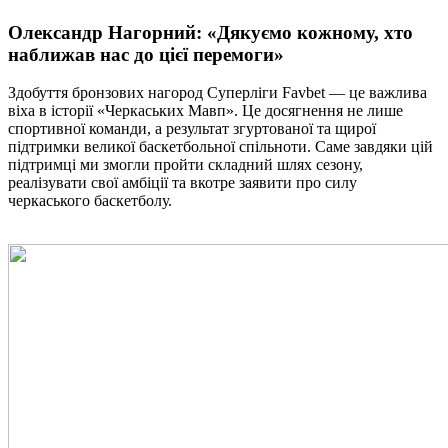
Олександр Нагорний: «Дякуємо кожному, хто
наближав нас до цієї перемоги»
Здобуття бронзових нагород Суперліги Favbet — це важлива
віха в історії «Черкаських Мавп». Це досягнення не лише
спортивної команди, а результат згуртованої та щирої
підтримки великої баскетбольної спільноти. Саме завдяки цій
підтримці ми змогли пройти складний шлях сезону,
реалізувати свої амбіції та вкотре заявити про силу
черкаського баскетболу.