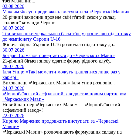
тренувальний...
02.08.2026
Максим Фесун продовжить виступати за «Черкаські Мавпи»
20-річний захисник проведе свій п'ятий сезон у складі
головної команди Черкас
30.07.2026
Три вихованки черкаського баскетболу розпочали підготовку
до чемпіонату Європи U-16
Жіноча збірна України U-16 розпочала підготовку до...
30.07.2026
Богдан Толмачов повертається до «Черкаських Мавп»
21-річний бігмен знову одягне форму рідного клубу.
28.07.2026
Ілля Упир: «Такі моменти можуть траплятися лише раз у
кар'єрі»
Вихованець «Черкаських Мавп» Ілля Упир розповів...
24.07.2026
«Чорнобаївський асфальтний завод» став новим партнером
«Черкаських Мавп»
Новий партнер «Черкаських Мавп» — «Чорнобаївський
асфальтний завод»!
22.07.2026
Кирило Марченко продовжить виступати за «Черкаські
Мавпи»
«Черкаські Мавпи» розпочинають формування складу на