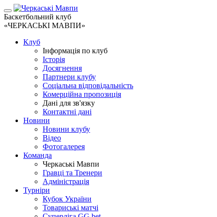
Баскетбольний клуб
«ЧЕРКАСЬКІ МАВПИ»
Клуб
Інформація по клуб
Історія
Досягнення
Партнери клубу
Соціальна відповідальність
Комерційна пропозиція
Дані для зв'язку
Контактні дані
Новини
Новини клубу
Відео
Фотогалерея
Команда
Черкаські Мавпи
Гравці та Тренери
Адміністрація
Турніри
Кубок України
Товариські матчі
Суперліга GG.bet