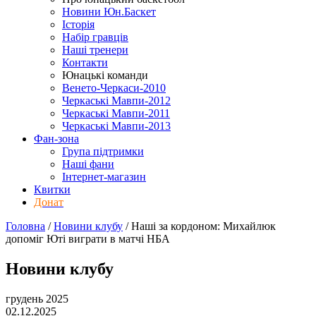
Новини Юн.Баскет
Історія
Набір гравців
Наші тренери
Контакти
Юнацькі команди
Венето-Черкаси-2010
Черкаські Мавпи-2012
Черкаські Мавпи-2011
Черкаські Мавпи-2013
Фан-зона
Група підтримки
Наші фани
Інтернет-магазин
Квитки
Донат
Головна
/
Новини клубу
/
Наші за кордоном: Михайлюк
допоміг Юті виграти в матчі НБА
Новини клубу
грудень 2025
02.12.2025