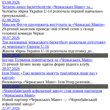
03.08.2026
Четверо юних баскетболістів «Черкаських Мавп» та...
Чоловіча збірна України U-14 розпочала перший навчально-
тренувальний...
02.08.2026
Максим Фесун продовжить виступати за «Черкаські Мавпи»
20-річний захисник проведе свій п'ятий сезон у складі
головної команди Черкас
30.07.2026
Три вихованки черкаського баскетболу розпочали підготовку
до чемпіонату Європи U-16
Жіноча збірна України U-16 розпочала підготовку до...
30.07.2026
Богдан Толмачов повертається до «Черкаських Мавп»
21-річний бігмен знову одягне форму рідного клубу.
28.07.2026
Ілля Упир: «Такі моменти можуть траплятися лише раз у
кар'єрі»
Вихованець «Черкаських Мавп» Ілля Упир розповів...
24.07.2026
«Чорнобаївський асфальтний завод» став новим партнером
«Черкаських Мавп»
Новий партнер «Черкаських Мавп» — «Чорнобаївський
асфальтний завод»!
22.07.2026