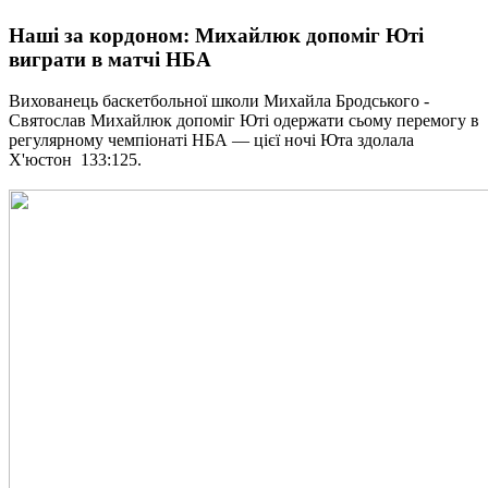
Наші за кордоном: Михайлюк допоміг Юті
виграти в матчі НБА
Вихованець баскетбольної школи Михайла Бродського -
Святослав Михайлюк допоміг Юті одержати сьому перемогу в
регулярному чемпіонаті НБА — цієї ночі Юта здолала
Х'юстон 133:125.