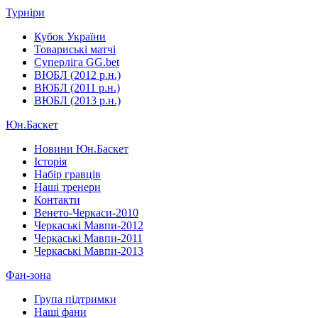
Турніри
Кубок України
Товариські матчі
Суперліга GG.bet
ВЮБЛ (2012 р.н.)
ВЮБЛ (2011 р.н.)
ВЮБЛ (2013 р.н.)
Юн.Баскет
Новини Юн.Баскет
Історія
Набір гравців
Наші тренери
Контакти
Венето-Черкаси-2010
Черкаські Мавпи-2012
Черкаські Мавпи-2011
Черкаські Мавпи-2013
Фан-зона
Група підтримки
Наші фани