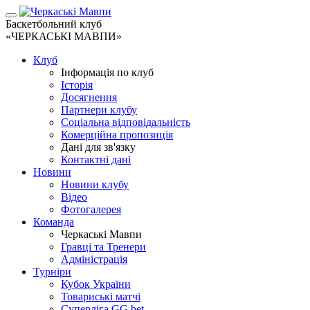
Баскетбольний клуб
«ЧЕРКАСЬКІ МАВПИ»
Клуб
Інформація по клуб
Історія
Досягнення
Партнери клубу
Соціальна відповідальність
Комерційна пропозиція
Дані для зв'язку
Контактні дані
Новини
Новини клубу
Відео
Фотогалерея
Команда
Черкаські Мавпи
Гравці та Тренери
Адміністрація
Турніри
Кубок України
Товариські матчі
Суперліга GG.bet