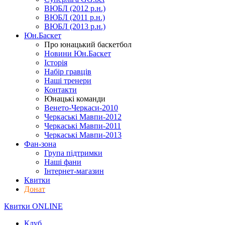
ВЮБЛ (2012 р.н.)
ВЮБЛ (2011 р.н.)
ВЮБЛ (2013 р.н.)
Юн.Баскет
Про юнацький баскетбол
Новини Юн.Баскет
Історія
Набір гравців
Наші тренери
Контакти
Юнацькі команди
Венето-Черкаси-2010
Черкаські Мавпи-2012
Черкаські Мавпи-2011
Черкаські Мавпи-2013
Фан-зона
Група підтримки
Наші фани
Інтернет-магазин
Квитки
Донат
Квитки ONLINE
Клуб