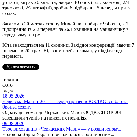
у старті, зіграв 26 хвилин, набрав 10 очок (1/2 двоочкові, 2/4
триочкові, 2/2 штрафні), зробив 6 підбирань, 5 передач при 3
фолах.
Загалом в 20 матчах сезону Михайлюк набирає 9.4 очка, 2.7
підбирання та 2.2 передачі за 26.1 хвилини на майданчику в
середньому за гру.
Юта знаходиться на 11 сходинці Західної конференції, маючи 7
перемог в 20 іграх. Від зони плей-ін команду відділяє одна
перемога.
новини
фото
відео
18.05.2026
Черкаські Мавпи-2011 — серед призерів ЮБЛКО: срібло та
бронза сезону
Одразу дві команди Черкаських Мавп-ОСДЮСШОР-2011
завершили турнір на призових позиціях.
06.08.2026
Троє вихованців «Черкаських Мавп» — у розширеному...
Чоловіча збірна України визначилася з розширеним...