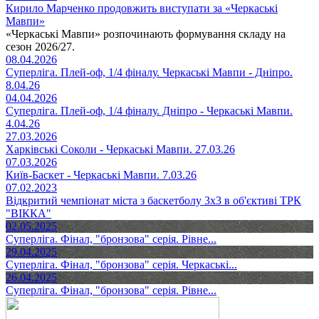
Кирило Марченко продовжить виступати за «Черкаські
Мавпи»
«Черкаські Мавпи» розпочинають формування складу на
сезон 2026/27.
08.04.2026
Суперліга. Плей-оф, 1/4 фіналу. Черкаські Мавпи - Дніпро.
8.04.26
04.04.2026
Суперліга. Плей-оф, 1/4 фіналу. Дніпро - Черкаські Мавпи.
4.04.26
27.03.2026
Харківські Соколи - Черкаські Мавпи. 27.03.26
07.03.2026
Київ-Баскет - Черкаські Мавпи. 7.03.26
07.02.2023
Відкритий чемпіонат міста з баскетболу 3х3 в об'єктиві ТРК
"ВІККА"
02.05.2025
Суперліга. Фінал, "бронзова" серія. Рівне...
29.04.2025
Суперліга. Фінал, "бронзова" серія. Черкаські...
26.04.2025
Суперліга. Фінал, "бронзова" серія. Рівне...