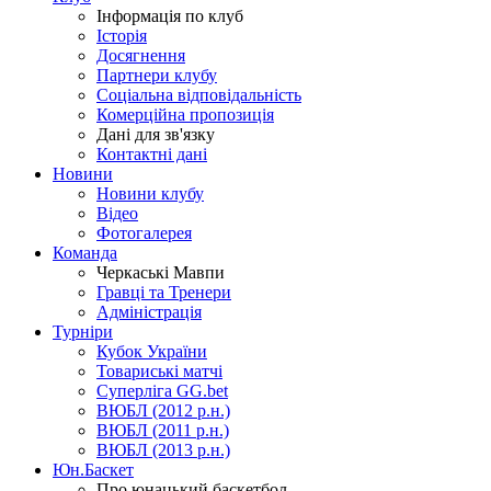
Інформація по клуб
Історія
Досягнення
Партнери клубу
Соціальна відповідальність
Комерційна пропозиція
Дані для зв'язку
Контактні дані
Новини
Новини клубу
Відео
Фотогалерея
Команда
Черкаські Мавпи
Гравці та Тренери
Адміністрація
Турніри
Кубок України
Товариські матчі
Суперліга GG.bet
ВЮБЛ (2012 р.н.)
ВЮБЛ (2011 р.н.)
ВЮБЛ (2013 р.н.)
Юн.Баскет
Про юнацький баскетбол