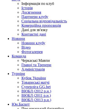
Інформація по клуб
Історія
Досягнення
Партнери клубу
Соціальна відповідальність
Комерційна пропозиція
Дані для зв'язку
Контактні дані
Новини
Новини клубу
Відео
Фотогалерея
Команда
Черкаські Мавпи
Гравці та Тренери
Адміністрація
Турніри
Кубок України
Товариські матчі
Суперліга GG.bet
ВЮБЛ (2012 р.н.)
ВЮБЛ (2011 р.н.)
ВЮБЛ (2013 р.н.)
Юн.Баскет
Про юнацький баскетбол