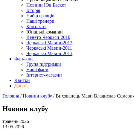
Новини Юн.Баскет
Історія
Набір гравців
Наші тренери
Контакти
Юнацькі команди
Венето-Черкаси-2010
Черкаські Мавпи-2012
Черкаські Мавпи-2011
Черкаські Мавпи-2013
Фан-зона
Група підтримки
Наші фани
Інтернет-магазин
Квитки
Донат
Головна
/
Новини клубу
/
Вихованець Мавп Владислав Семерич 
Новини клубу
травень 2026
13.05.2026