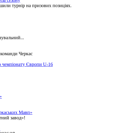
нза сезону
ли турнір на призових позиціях.
нувальний...
ї команди Черкас
о чемпіонату Європи U-16
»
еркаських Мавп»
тний завод»!
»