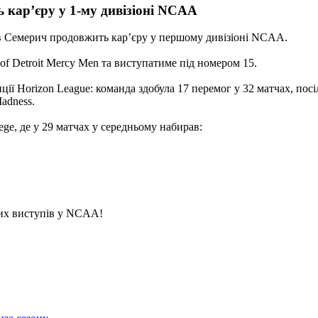
кар’єру у 1-му дивізіоні NCAA
в Семерич продовжить кар’єру у першому дивізіоні NCAA.
of Detroit Mercy Men та виступатиме під номером 15.
ції Horizon League: команда здобула 17 перемог у 32 матчах, посі
adness.
ege, де у 29 матчах у середньому набирав:
вих виступів у NCAA!