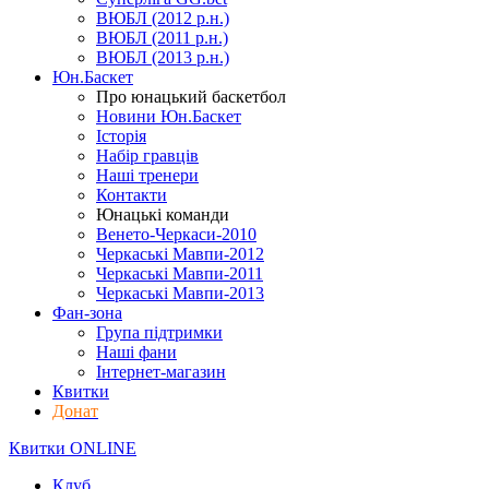
ВЮБЛ (2012 р.н.)
ВЮБЛ (2011 р.н.)
ВЮБЛ (2013 р.н.)
Юн.Баскет
Про юнацький баскетбол
Новини Юн.Баскет
Історія
Набір гравців
Наші тренери
Контакти
Юнацькі команди
Венето-Черкаси-2010
Черкаські Мавпи-2012
Черкаські Мавпи-2011
Черкаські Мавпи-2013
Фан-зона
Група підтримки
Наші фани
Інтернет-магазин
Квитки
Донат
Квитки ONLINE
Клуб