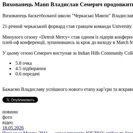
Вихованець Мавп Владислав Семерич продовжить 
Вихованець баскетбольної школи "Черкаські Мавпи" Владисла
21-річний черкаський форвард став гравцем команди University 
Минулого сезону «Detroit Mercy» став одним із лідерів конферен
плей-оф конференції, зупинившись за крок до виходу в March M
У цьому сезоні Семерич виступав за Indian Hills Community Coll
5.8 очка
4.5 підбирання
0.6 передачі
Бажаємо Владиславу успішного нового етапу кар’єри та яскра
новини
фото
відео
18.05.2026