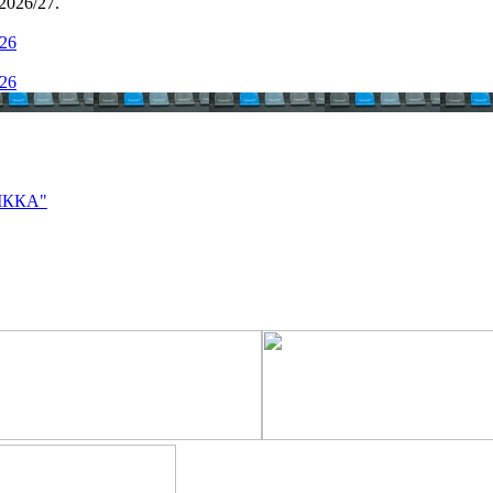
2026/27.
.26
.26
ВІККА"