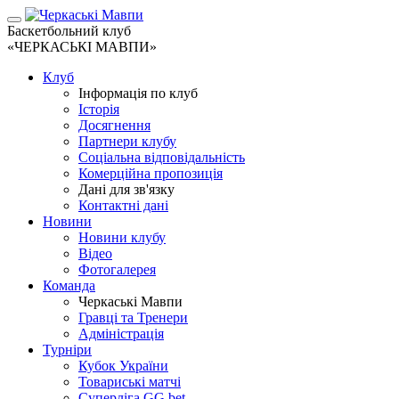
Баскетбольний клуб
«ЧЕРКАСЬКІ МАВПИ»
Клуб
Інформація по клуб
Історія
Досягнення
Партнери клубу
Соціальна відповідальність
Комерційна пропозиція
Дані для зв'язку
Контактні дані
Новини
Новини клубу
Відео
Фотогалерея
Команда
Черкаські Мавпи
Гравці та Тренери
Адміністрація
Турніри
Кубок України
Товариські матчі
Суперліга GG.bet