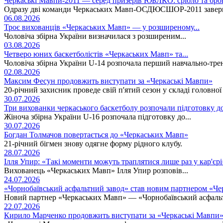
Черкаські Мавпи-2011 — серед призерів ЮБЛКО: срібло та бро
Одразу дві команди Черкаських Мавп-ОСДЮСШОР-2011 заверши
06.08.2026
Троє вихованців «Черкаських Мавп» — у розширеному...
Чоловіча збірна України визначилася з розширеним...
03.08.2026
Четверо юних баскетболістів «Черкаських Мавп» та...
Чоловіча збірна України U-14 розпочала перший навчально-тре
02.08.2026
Максим Фесун продовжить виступати за «Черкаські Мавпи»
20-річний захисник проведе свій п'ятий сезон у складі головно
30.07.2026
Три вихованки черкаського баскетболу розпочали підготовку д
Жіноча збірна України U-16 розпочала підготовку до...
30.07.2026
Богдан Толмачов повертається до «Черкаських Мавп»
21-річний бігмен знову одягне форму рідного клубу.
28.07.2026
Ілля Упир: «Такі моменти можуть траплятися лише раз у кар'єрі
Вихованець «Черкаських Мавп» Ілля Упир розповів...
24.07.2026
«Чорнобаївський асфальтний завод» став новим партнером «Ч
Новий партнер «Черкаських Мавп» — «Чорнобаївський асфаль
22.07.2026
Кирило Марченко продовжить виступати за «Черкаські Мавпи