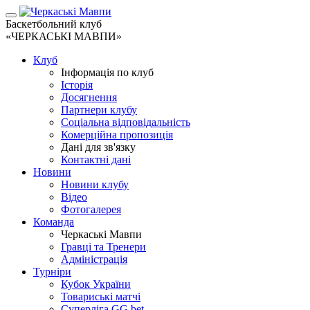
Баскетбольний клуб
«ЧЕРКАСЬКІ МАВПИ»
Клуб
Інформація по клуб
Історія
Досягнення
Партнери клубу
Соціальна відповідальність
Комерційна пропозиція
Дані для зв'язку
Контактні дані
Новини
Новини клубу
Відео
Фотогалерея
Команда
Черкаські Мавпи
Гравці та Тренери
Адміністрація
Турніри
Кубок України
Товариські матчі
Суперліга GG.bet