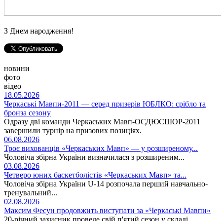
З Днем народження!
новини
фото
відео
18.05.2026
Черкаські Мавпи-2011 — серед призерів ЮБЛКО: срібло та
бронза сезону
Одразу дві команди Черкаських Мавп-ОСДЮСШОР-2011
завершили турнір на призових позиціях.
06.08.2026
Троє вихованців «Черкаських Мавп» — у розширеному...
Чоловіча збірна України визначилася з розширеним...
03.08.2026
Четверо юних баскетболістів «Черкаських Мавп» та...
Чоловіча збірна України U-14 розпочала перший навчально-
тренувальний...
02.08.2026
Максим Фесун продовжить виступати за «Черкаські Мавпи»
20-річний захисник проведе свій п'ятий сезон у складі