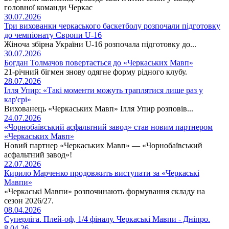
головної команди Черкас
30.07.2026
Три вихованки черкаського баскетболу розпочали підготовку
до чемпіонату Європи U-16
Жіноча збірна України U-16 розпочала підготовку до...
30.07.2026
Богдан Толмачов повертається до «Черкаських Мавп»
21-річний бігмен знову одягне форму рідного клубу.
28.07.2026
Ілля Упир: «Такі моменти можуть траплятися лише раз у
кар'єрі»
Вихованець «Черкаських Мавп» Ілля Упир розповів...
24.07.2026
«Чорнобаївський асфальтний завод» став новим партнером
«Черкаських Мавп»
Новий партнер «Черкаських Мавп» — «Чорнобаївський
асфальтний завод»!
22.07.2026
Кирило Марченко продовжить виступати за «Черкаські
Мавпи»
«Черкаські Мавпи» розпочинають формування складу на
сезон 2026/27.
08.04.2026
Суперліга. Плей-оф, 1/4 фіналу. Черкаські Мавпи - Дніпро.
8.04.26