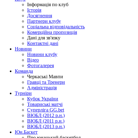
Інформація по клуб
Історія
Досягнення
Партнери клубу
Соціальна відповідальність
Комерційна пропозиція
Дані для зв'язку
Контактні дані
Новини
Новини клубу
Відео
Фотогалерея
Команда
Черкаські Мавпи
Гравці та Тренери
Адміністрація
Турніри
Кубок України
Товариські матчі
Суперліга GG.bet
ВЮБЛ (2012 р.н.)
ВЮБЛ (2011 р.н.)
ВЮБЛ (2013 р.н.)
Юн.Баскет
Про юнацький баскетбол