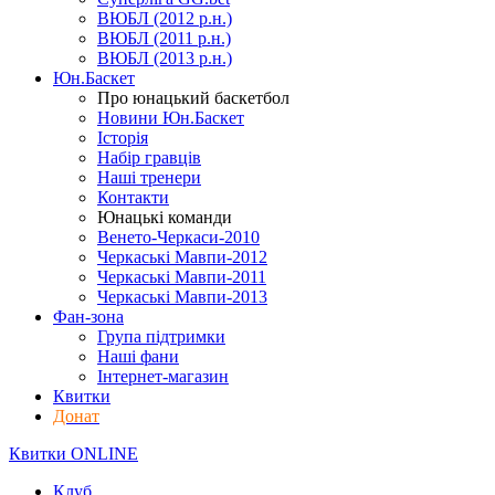
ВЮБЛ (2012 р.н.)
ВЮБЛ (2011 р.н.)
ВЮБЛ (2013 р.н.)
Юн.Баскет
Про юнацький баскетбол
Новини Юн.Баскет
Історія
Набір гравців
Наші тренери
Контакти
Юнацькі команди
Венето-Черкаси-2010
Черкаські Мавпи-2012
Черкаські Мавпи-2011
Черкаські Мавпи-2013
Фан-зона
Група підтримки
Наші фани
Інтернет-магазин
Квитки
Донат
Квитки ONLINE
Клуб