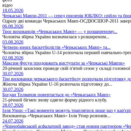
відео
18.05.2026
Черкаські Мавпи-2011 — серед призерів ЮБЛКО: срібло та бро
Одразу дві команди Черкаських Мавп-ОСДЮСШОР-2011 заверши
06.08.2026
Троє вихованців «Черкаських Мавп» — у розширеному...
Чоловіча збірна України визначилася з розширеним...
03.08.2026
Четверо юних баскетболістів «Черкаських Мавп» та...
Чоловіча збірна України U-14 розпочала перший навчально-тре
02.08.2026
Максим Фесун продовжить виступати за «Черкаські Мавпи»
20-річний захисник проведе свій п'ятий сезон у складі головно
30.07.2026
Три вихованки черкаського баскетболу розпочали підготовку д
Жіноча збірна України U-16 розпочала підготовку до...
30.07.2026
Богдан Толмачов повертається до «Черкаських Мавп»
21-річний бігмен знову одягне форму рідного клубу.
28.07.2026
Ілля Упир: «Такі моменти можуть траплятися лише раз у кар'єрі
Вихованець «Черкаських Мавп» Ілля Упир розповів...
24.07.2026
«Чорнобаївський асфальтний завод» став новим партнером «Ч