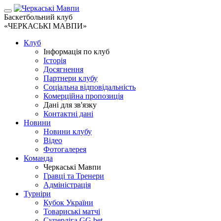
Баскетбольний клуб
«ЧЕРКАСЬКІ МАВПИ»
Клуб
Інформація по клуб
Історія
Досягнення
Партнери клубу
Соціальна відповідальність
Комерційна пропозиція
Дані для зв'язку
Контактні дані
Новини
Новини клубу
Відео
Фотогалерея
Команда
Черкаські Мавпи
Гравці та Тренери
Адміністрація
Турніри
Кубок України
Товариські матчі
Суперліга GG.bet