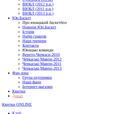
ВЮБЛ (2012 р.н.)
ВЮБЛ (2011 р.н.)
ВЮБЛ (2013 р.н.)
Юн.Баскет
Про юнацький баскетбол
Новини Юн.Баскет
Історія
Набір гравців
Наші тренери
Контакти
Юнацькі команди
Венето-Черкаси-2010
Черкаські Мавпи-2012
Черкаські Мавпи-2011
Черкаські Мавпи-2013
Фан-зона
Група підтримки
Наші фани
Інтернет-магазин
Квитки
Донат
Квитки ONLINE
Клуб