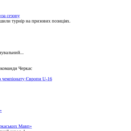
нза сезону
ли турнір на призових позиціях.
нувальний...
ї команди Черкас
о чемпіонату Європи U-16
»
еркаських Мавп»