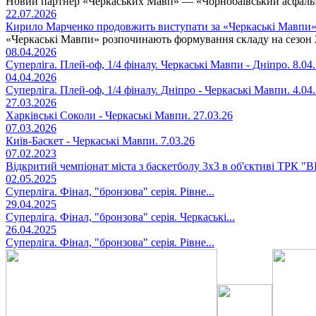
Новий партнер «Черкаських Мавп» — «Чорнобаївський асфаль
22.07.2026
Кирило Марченко продовжить виступати за «Черкаські Мавпи
«Черкаські Мавпи» розпочинають формування складу на сезон 
08.04.2026
Суперліга. Плей-оф, 1/4 фіналу. Черкаські Мавпи - Дніпро. 8.04
04.04.2026
Суперліга. Плей-оф, 1/4 фіналу. Дніпро - Черкаські Мавпи. 4.04
27.03.2026
Харківські Соколи - Черкаські Мавпи. 27.03.26
07.03.2026
Київ-Баскет - Черкаські Мавпи. 7.03.26
07.02.2023
Відкритий чемпіонат міста з баскетболу 3х3 в об'єктиві ТРК "
02.05.2025
Суперліга. Фінал, "бронзова" серія. Рівне...
29.04.2025
Суперліга. Фінал, "бронзова" серія. Черкаські...
26.04.2025
Суперліга. Фінал, "бронзова" серія. Рівне...