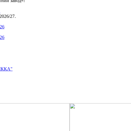
тний завод»!
»
2026/27.
.26
.26
ВІККА"