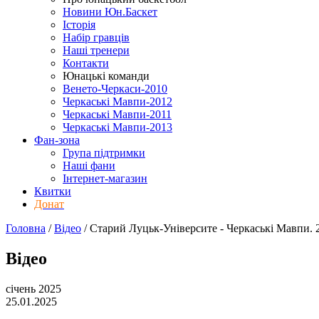
Новини Юн.Баскет
Історія
Набір гравців
Наші тренери
Контакти
Юнацькі команди
Венето-Черкаси-2010
Черкаські Мавпи-2012
Черкаські Мавпи-2011
Черкаські Мавпи-2013
Фан-зона
Група підтримки
Наші фани
Інтернет-магазин
Квитки
Донат
Головна
/
Відео
/
Старий Луцьк-Університе - Черкаські Мавпи. 2
Відео
січень 2025
25.01.2025