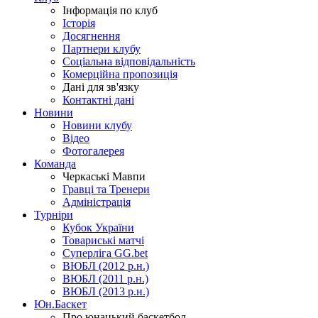
Інформація по клуб
Історія
Досягнення
Партнери клубу
Соціальна відповідальність
Комерційна пропозиція
Дані для зв'язку
Контактні дані
Новини
Новини клубу
Відео
Фотогалерея
Команда
Черкаські Мавпи
Гравці та Тренери
Адміністрація
Турніри
Кубок України
Товариські матчі
Суперліга GG.bet
ВЮБЛ (2012 р.н.)
ВЮБЛ (2011 р.н.)
ВЮБЛ (2013 р.н.)
Юн.Баскет
Про юнацький баскетбол