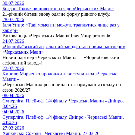
30.07.2026
Богдан Толмачов повертається до «Черкаських Мавп»
21-річний бігмен знову одягне форму рідного клубу.
28.07.2026
Ілля Упир: «Такі моменти можуть траплятися лише раз у
кар'єрі»
Вихованець «Черкаських Мавп» Ілля Упир розповів...
24.07.2026
«Чорнобаївський асфальтний завод» став новим партнером
«Черкаських Мавп»
Новий партнер «Черкаських Мавп» — «Чорнобаївський
асфальтний завод»!
22.07.2026
Кирило Марченко продовжить виступати за «Черкаські
Мавпи»
«Черкаські Мавпи» розпочинають формування складу на
сезон 2026/27.
08.04.2026
Суперліга. Плей-оф, 1/4 фіналу. Черкаські Мавпи - Дніпро.
8.04.26
04.04.2026
Суперліга. Плей-оф, 1/4 фіналу. Дніпро - Черкаські Мавпи.
4.04.26
27.03.2026
Харківські Соколи - Черкаські Мавпи. 27.03.26