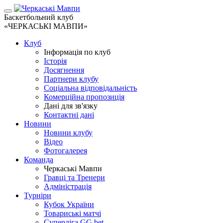
Баскетбольний клуб
«ЧЕРКАСЬКІ МАВПИ»
Клуб
Інформація по клуб
Історія
Досягнення
Партнери клубу
Соціальна відповідальність
Комерційна пропозиція
Дані для зв'язку
Контактні дані
Новини
Новини клубу
Відео
Фотогалерея
Команда
Черкаські Мавпи
Гравці та Тренери
Адміністрація
Турніри
Кубок України
Товариські матчі
Суперліга GG.bet