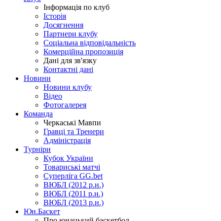
Інформація по клуб
Історія
Досягнення
Партнери клубу
Соціальна відповідальність
Комерційна пропозиція
Дані для зв'язку
Контактні дані
Новини
Новини клубу
Відео
Фотогалерея
Команда
Черкаські Мавпи
Гравці та Тренери
Адміністрація
Турніри
Кубок України
Товариські матчі
Суперліга GG.bet
ВЮБЛ (2012 р.н.)
ВЮБЛ (2011 р.н.)
ВЮБЛ (2013 р.н.)
Юн.Баскет
Про юнацький баскетбол