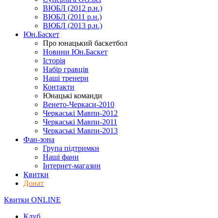
ВЮБЛ (2012 р.н.)
ВЮБЛ (2011 р.н.)
ВЮБЛ (2013 р.н.)
Юн.Баскет
Про юнацький баскетбол
Новини Юн.Баскет
Історія
Набір гравців
Наші тренери
Контакти
Юнацькі команди
Венето-Черкаси-2010
Черкаські Мавпи-2012
Черкаські Мавпи-2011
Черкаські Мавпи-2013
Фан-зона
Група підтримки
Наші фани
Інтернет-магазин
Квитки
Донат
Квитки ONLINE
Клуб