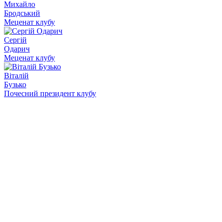
Михайло
Бродський
Меценат клубу
Сергій
Одарич
Меценат клубу
Віталій
Бузько
Почесний президент клубу