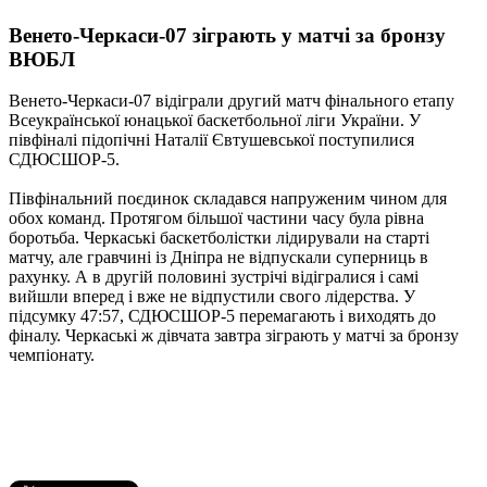
Венето-Черкаси-07 зіграють у матчі за бронзу
ВЮБЛ
Венето-Черкаси-07 відіграли другий матч фінального етапу
Всеукраїнської юнацької баскетбольної ліги України. У
півфіналі підопічні Наталії Євтушевської поступилися
СДЮСШОР-5.
Півфінальний поєдинок складався напруженим чином для
обох команд. Протягом більшої частини часу була рівна
боротьба. Черкаські баскетболістки лідирували на старті
матчу, але гравчині із Дніпра не відпускали суперниць в
рахунку. А в другій половині зустрічі відігралися і самі
вийшли вперед і вже не відпустили свого лідерства. У
підсумку 47:57, СДЮСШОР-5 перемагають і виходять до
фіналу. Черкаські ж дівчата завтра зіграють у матчі за бронзу
чемпіонату.