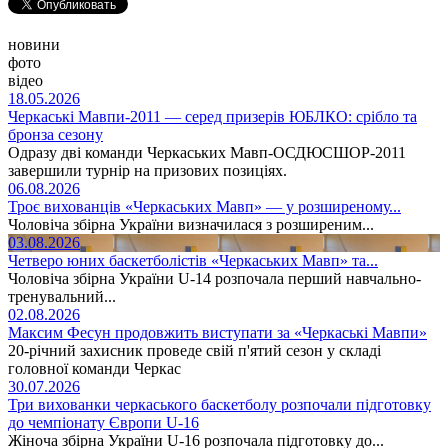
новини
фото
відео
18.05.2026
Черкаські Мавпи-2011 — серед призерів ЮБЛКО: срібло та
бронза сезону
Одразу дві команди Черкаських Мавп-ОСДЮСШОР-2011
завершили турнір на призових позиціях.
06.08.2026
Троє вихованців «Черкаських Мавп» — у розширеному...
Чоловіча збірна України визначилася з розширеним...
03.08.2026
Четверо юних баскетболістів «Черкаських Мавп» та...
Чоловіча збірна України U-14 розпочала перший навчально-
тренувальний...
02.08.2026
Максим Фесун продовжить виступати за «Черкаські Мавпи»
20-річний захисник проведе свій п'ятий сезон у складі
головної команди Черкас
30.07.2026
Три вихованки черкаського баскетболу розпочали підготовку
до чемпіонату Європи U-16
Жіноча збірна України U-16 розпочала підготовку до...