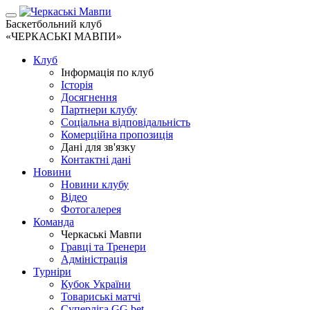
Баскетбольний клуб
«ЧЕРКАСЬКІ МАВПИ»
Клуб
Інформація по клуб
Історія
Досягнення
Партнери клубу
Соціальна відповідальність
Комерційна пропозиція
Дані для зв'язку
Контактні дані
Новини
Новини клубу
Відео
Фотогалерея
Команда
Черкаські Мавпи
Гравці та Тренери
Адміністрація
Турніри
Кубок України
Товариські матчі
Суперліга GG.bet