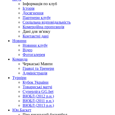
Інформація по клуб
Історія
Досягнення
Партнери клубу
Соціальна відповідальність
Комерційна пропозиція
Дані для зв'язку
Контактні дані
Новини
Новини клубу
Відео
Фотогалерея
Команда
Черкаські Мавпи
Гравці та Тренери
Адміністрація
Турніри
Кубок України
Товариські матчі
Суперліга GG.bet
ВЮБЛ (2012 р.н.)
ВЮБЛ (2011 р.н.)
ВЮБЛ (2013 р.н.)
Юн.Баскет
Про юнацький баскетбол