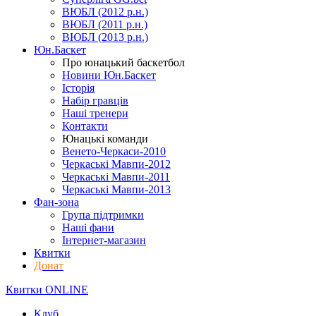
ВЮБЛ (2012 р.н.)
ВЮБЛ (2011 р.н.)
ВЮБЛ (2013 р.н.)
Юн.Баскет
Про юнацький баскетбол
Новини Юн.Баскет
Історія
Набір гравців
Наші тренери
Контакти
Юнацькі команди
Венето-Черкаси-2010
Черкаські Мавпи-2012
Черкаські Мавпи-2011
Черкаські Мавпи-2013
Фан-зона
Група підтримки
Наші фани
Інтернет-магазин
Квитки
Донат
Квитки ONLINE
Клуб