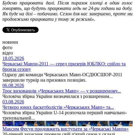
Будемо працювати далі. Після поразок хлопці в один голос
говорять, що будуть працювати ледь не 24-ри години на добу.
Як буде на ділі – побачимо. Сезон для нас завершено, проте ми
продовжимо працювати у тому ж режимі».
новини
фото
відео
18.05.2026
Черкаські Мавпи-2011 — серед призерів ЮБЛКО: срібло та
бронза сезону
Одразу дві команди Черкаських Мавп-ОСДЮСШОР-2011
завершили турнір на призових позиціях.
06.08.2026
Троє вихованців «Черкаських Мавп» — у розширеному...
Чоловіча збірна України визначилася з розширеним...
03.08.2026
Четверо юних баскетболістів «Черкаських Мавп» та...
Чоловіча збірна України U-14 розпочала перший навчально-
тренувальний...
02.08.2026
Максим Фесун продовжить виступати за «Черкаські Мавпи»
20-річний захисник проведе свій п'ятий сезон у складі