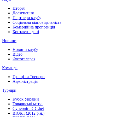
Історія
Досягнення
Партнери клубу
Соціальна відповідальність
Комерційна пропозиція
Контактні дані
Новини
Новини клубу
Відео
Фотогалерея
Команда
Гравці та Тренери
Адміністрація
Турніри
Кубок України
Товариські матчі
Суперліга GG.bet
ВЮБЛ (2012 р.н.)