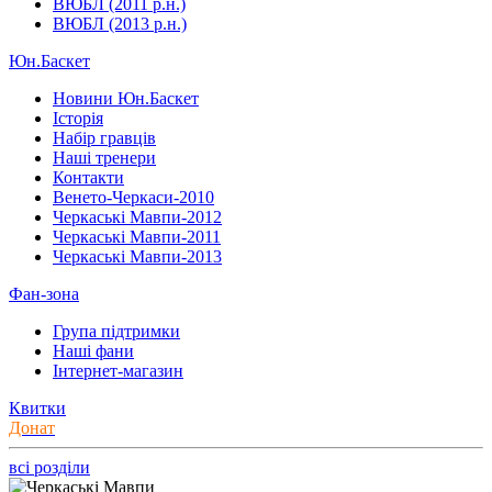
ВЮБЛ (2011 р.н.)
ВЮБЛ (2013 р.н.)
Юн.Баскет
Новини Юн.Баскет
Історія
Набір гравців
Наші тренери
Контакти
Венето-Черкаси-2010
Черкаські Мавпи-2012
Черкаські Мавпи-2011
Черкаські Мавпи-2013
Фан-зона
Група підтримки
Наші фани
Інтернет-магазин
Квитки
Донат
всі розділи