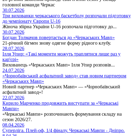
головної команди Черкас
30.07.2026
Три вихованки черкаського баскетболу розпочали підготовку
до чемпіонату Європи U-16
Жіноча збірна України U-16 розпочала підготовку до...
30.07.2026
Богдан Толмачов повертається до «Черкаських Мавп»
21-річний бігмен знову одягне форму рідного клубу.
28.07.2026
Ілля Упир: «Такі моменти можуть траплятися лише раз у
кар'єрі»
Вихованець «Черкаських Мавп» Ілля Упир розповів...
24.07.2026
«Чорнобаївський асфальтний завод» став новим партнером
«Черкаських Мавп»
Новий партнер «Черкаських Мавп» — «Чорнобаївський
асфальтний завод»!
22.07.2026
Кирило Марченко продовжить виступати за «Черкаські
Мавпи»
«Черкаські Мавпи» розпочинають формування складу на
сезон 2026/27.
08.04.2026
Суперліга. Плей-оф, 1/4 фіналу. Черкаські Мавпи - Дніпро.
8.04.26