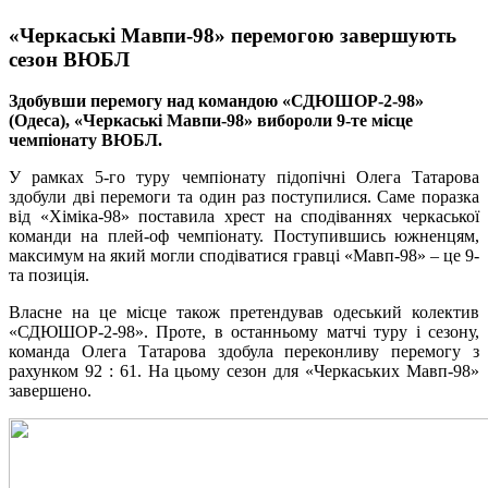
«Черкаські Мавпи-98» перемогою завершують
сезон ВЮБЛ
Здобувши перемогу над командою «СДЮШОР-2-98»
(Одеса), «Черкаські Мавпи-98» вибороли 9-те місце
чемпіонату ВЮБЛ.
У рамках 5-го туру чемпіонату підопічні Олега Татарова
здобули дві перемоги та один раз поступилися. Саме поразка
від «Хіміка-98» поставила хрест на сподіваннях черкаської
команди на плей-оф чемпіонату. Поступившись южненцям,
максимум на який могли сподіватися гравці «Мавп-98» – це 9-
та позиція.
Власне на це місце також претендував одеський колектив
«СДЮШОР-2-98». Проте, в останньому матчі туру і сезону,
команда Олега Татарова здобула переконливу перемогу з
рахунком 92 : 61. На цьому сезон для «Черкаських Мавп-98»
завершено.