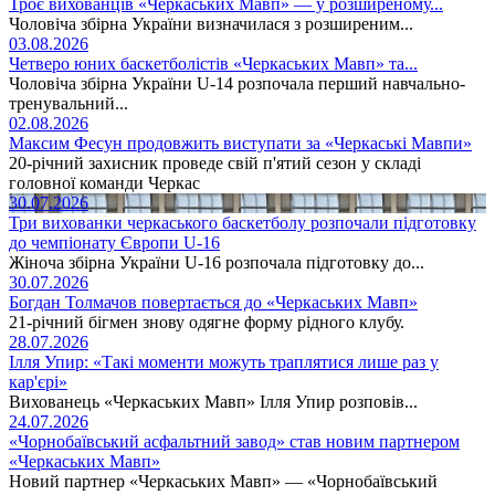
Троє вихованців «Черкаських Мавп» — у розширеному...
Чоловіча збірна України визначилася з розширеним...
03.08.2026
Четверо юних баскетболістів «Черкаських Мавп» та...
Чоловіча збірна України U-14 розпочала перший навчально-
тренувальний...
02.08.2026
Максим Фесун продовжить виступати за «Черкаські Мавпи»
20-річний захисник проведе свій п'ятий сезон у складі
головної команди Черкас
30.07.2026
Три вихованки черкаського баскетболу розпочали підготовку
до чемпіонату Європи U-16
Жіноча збірна України U-16 розпочала підготовку до...
30.07.2026
Богдан Толмачов повертається до «Черкаських Мавп»
21-річний бігмен знову одягне форму рідного клубу.
28.07.2026
Ілля Упир: «Такі моменти можуть траплятися лише раз у
кар'єрі»
Вихованець «Черкаських Мавп» Ілля Упир розповів...
24.07.2026
«Чорнобаївський асфальтний завод» став новим партнером
«Черкаських Мавп»
Новий партнер «Черкаських Мавп» — «Чорнобаївський