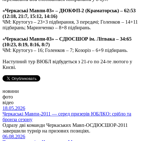
«Черкаські Мавпи-03» – ДЮКФП-2 (Краматорськ) – 62:53
(12:18, 21:7, 15:12, 14:16)
ЧМ: Крутогуз – 23+3 підбирання, 3 передачі; Голенков – 14+11
підбирань; Маринченко – 8+8 підбирань.
«Черкаські Мавпи-03» – СДЮСШОР
ім. Літвака – 34:65
(10:23, 8:19, 8:16, 8:7)
ЧМ: Крутогуз – 16; Голенков – 7; Козоріз – 6+9 підбирань.
Наступний тур ВЮБЛ відбудеться з 21-го по 24-те лютого у
Києві.
новини
фото
відео
18.05.2026
Черкаські Мавпи-2011 — серед призерів ЮБЛКО: срібло та
бронза сезону
Одразу дві команди Черкаських Мавп-ОСДЮСШОР-2011
завершили турнір на призових позиціях.
06.08.2026