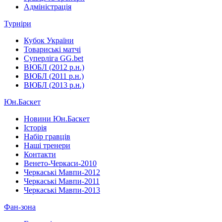
Адміністрація
Турніри
Кубок України
Товариські матчі
Суперліга GG.bet
ВЮБЛ (2012 р.н.)
ВЮБЛ (2011 р.н.)
ВЮБЛ (2013 р.н.)
Юн.Баскет
Новини Юн.Баскет
Історія
Набір гравців
Наші тренери
Контакти
Венето-Черкаси-2010
Черкаські Мавпи-2012
Черкаські Мавпи-2011
Черкаські Мавпи-2013
Фан-зона