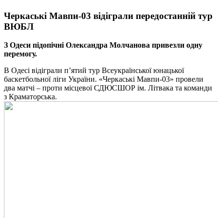
Черкаські Мавпи-03 відіграли передостанній тур
ВЮБЛ
З Одеси підопічні Олександра Молчанова привезли одну
перемогу.
В Одесі відіграли п’ятий тур Всеукраїнської юнацької
баскетбольної ліги України. «Черкаські Мавпи-03» провели
два матчі – проти місцевої СДЮСШОР ім. Літвака та команди
з Краматорська.