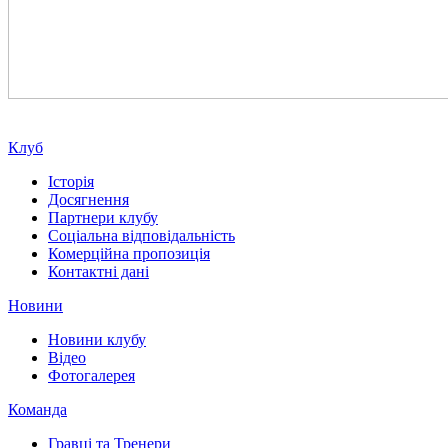
Клуб
Історія
Досягнення
Партнери клубу
Соціальна відповідальність
Комерційна пропозиція
Контактні дані
Новини
Новини клубу
Відео
Фотогалерея
Команда
Гравці та Тренери