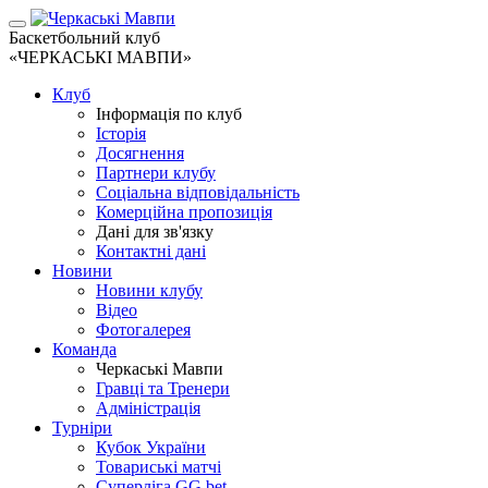
Баскетбольний клуб
«ЧЕРКАСЬКІ МАВПИ»
Клуб
Інформація по клуб
Історія
Досягнення
Партнери клубу
Соціальна відповідальність
Комерційна пропозиція
Дані для зв'язку
Контактні дані
Новини
Новини клубу
Відео
Фотогалерея
Команда
Черкаські Мавпи
Гравці та Тренери
Адміністрація
Турніри
Кубок України
Товариські матчі
Суперліга GG.bet