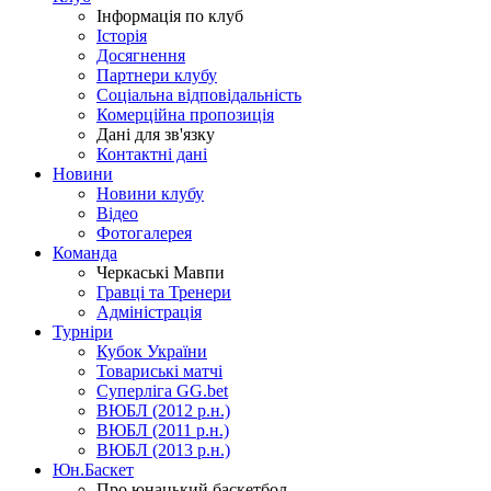
Інформація по клуб
Історія
Досягнення
Партнери клубу
Соціальна відповідальність
Комерційна пропозиція
Дані для зв'язку
Контактні дані
Новини
Новини клубу
Відео
Фотогалерея
Команда
Черкаські Мавпи
Гравці та Тренери
Адміністрація
Турніри
Кубок України
Товариські матчі
Суперліга GG.bet
ВЮБЛ (2012 р.н.)
ВЮБЛ (2011 р.н.)
ВЮБЛ (2013 р.н.)
Юн.Баскет
Про юнацький баскетбол