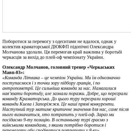
Поборотися за перемогу з одеситами не вдалося, однак у
колектив краматорської ДЮКФП підопічні Олександра
Молчанова здолали. Ця перемогав край важлива у боротьбі
черкасців за вихід до плей-оф чемпіонату України.
Олександр Молчанов, головний тренер «Черкаських
Мавп-03»:
«Команда Літвака – це чемпіон України. Ми їм однозначно
поступаємося і з точки зору підбору гравців, і по
антропометрії. Це сильніша команда за нас. Намагалися
нав’язати боротьбу, але зазнали поразки. Добре, що переграли
команду Краматорська. До цього туру переграли хороші
команди Києва і Запоріжжя. Це наші прямі конкуренти.
Наступний тур матиме критичне значення для нас, саме після
нього визначиться, хто потрапить у плей-оф. Зараз ми
посідаємо 9-ту позицію. В останньому турі граємо з
київськими командами, з якими потрібно боротися і
перемагати аби сподіватися потрапити у 8-ку».