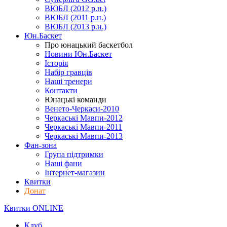
ВЮБЛ (2012 р.н.)
ВЮБЛ (2011 р.н.)
ВЮБЛ (2013 р.н.)
Юн.Баскет
Про юнацький баскетбол
Новини Юн.Баскет
Історія
Набір гравців
Наші тренери
Контакти
Юнацькі команди
Венето-Черкаси-2010
Черкаські Мавпи-2012
Черкаські Мавпи-2011
Черкаські Мавпи-2013
Фан-зона
Група підтримки
Наші фани
Інтернет-магазин
Квитки
Донат
Квитки ONLINE
Клуб