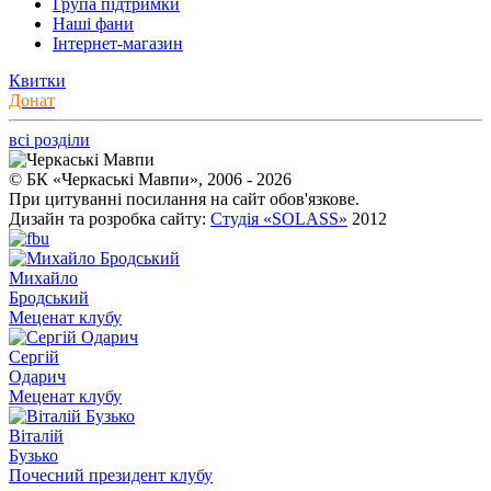
Група підтримки
Наші фани
Інтернет-магазин
Квитки
Донат
всі розділи
© БК «Черкаські Мавпи», 2006 - 2026
При цитуванні посилання на сайт обов'язкове.
Дизайн та розробка сайту:
Студія «SOLASS»
2012
Михайло
Бродський
Меценат клубу
Сергій
Одарич
Меценат клубу
Віталій
Бузько
Почесний президент клубу