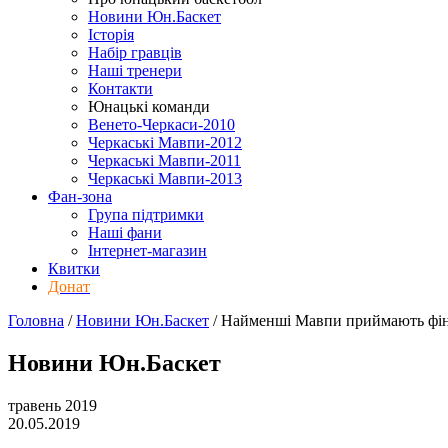
Новини Юн.Баскет
Історія
Набір гравців
Наші тренери
Контакти
Юнацькі команди
Венето-Черкаси-2010
Черкаські Мавпи-2012
Черкаські Мавпи-2011
Черкаські Мавпи-2013
Фан-зона
Група підтримки
Наші фани
Інтернет-магазин
Квитки
Донат
Головна
/
Новини Юн.Баскет
/
Найменші Мавпи приймають фі
Новини Юн.Баскет
травень 2019
20.05.2019