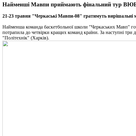
Найменші Мавпи приймають фінальний тур ВЮ
21-23 травня "Черкаські Мавпи-08" гратимуть вирішальні м
Найменша команда баскетбольної школи "Черкаських Мавп" готу
потрапила до четвірки кращих команд країни. За наступні три 
"Політехнік" (Харків).