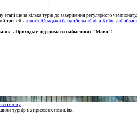
 етапі ще за кілька турів до завершення регулярного чемпіонату
ший трофей -
золото Юнацької баскетбольної ліги Київської област
льник". Приходьте підтримати найменших "Мавп"!
нза сезону
ли турнір на призових позиціях.