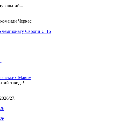
нувальний...
ї команди Черкас
о чемпіонату Європи U-16
»
еркаських Мавп»
тний завод»!
»
2026/27.
.26
.26