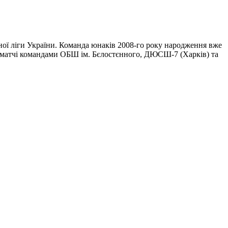
ої ліги України. Команда юнаків 2008-го року народження вже
ри матчі командами ОБШ ім. Бєлостєнного, ДЮСШ-7 (Харків) та