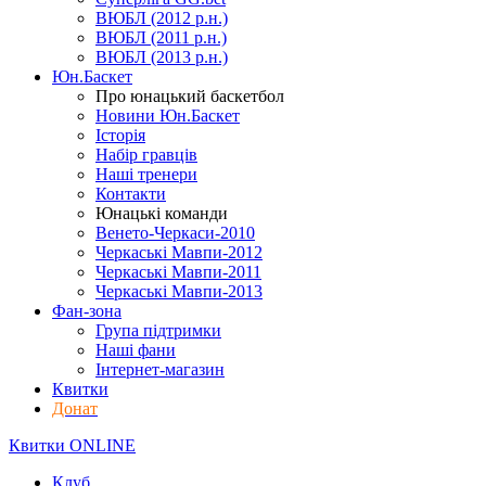
ВЮБЛ (2012 р.н.)
ВЮБЛ (2011 р.н.)
ВЮБЛ (2013 р.н.)
Юн.Баскет
Про юнацький баскетбол
Новини Юн.Баскет
Історія
Набір гравців
Наші тренери
Контакти
Юнацькі команди
Венето-Черкаси-2010
Черкаські Мавпи-2012
Черкаські Мавпи-2011
Черкаські Мавпи-2013
Фан-зона
Група підтримки
Наші фани
Інтернет-магазин
Квитки
Донат
Квитки ONLINE
Клуб