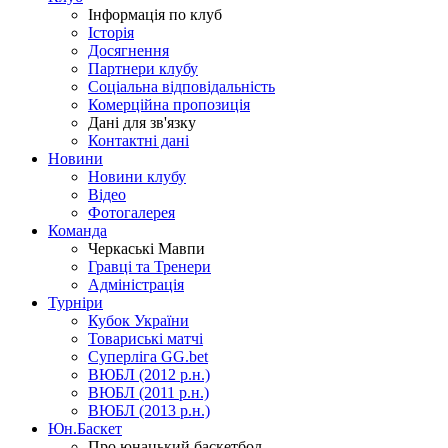
Інформація по клуб
Історія
Досягнення
Партнери клубу
Соціальна відповідальність
Комерційна пропозиція
Дані для зв'язку
Контактні дані
Новини
Новини клубу
Відео
Фотогалерея
Команда
Черкаські Мавпи
Гравці та Тренери
Адміністрація
Турніри
Кубок України
Товариські матчі
Суперліга GG.bet
ВЮБЛ (2012 р.н.)
ВЮБЛ (2011 р.н.)
ВЮБЛ (2013 р.н.)
Юн.Баскет
Про юнацький баскетбол