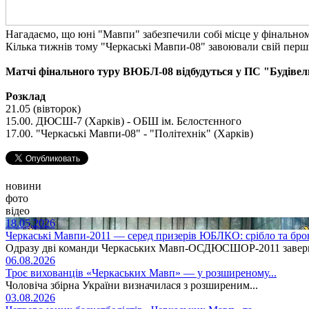
Нагадаємо, що юні "Мавпи" забезпечили собі місце у фінальному
Кілька тижнів тому "Черкаські Мавпи-08" завоювали свій пер
Матчі фінального туру ВЮБЛ-08 відбудуться у ПС "Будіве
Розклад
21.05 (вівторок)
15.00. ДЮСШ-7 (Харків) - ОБШ ім. Бєлостєнного
17.00. "Черкаські Мавпи-08" - "Політехнік" (Харків)
новини
фото
відео
18.05.2026
Черкаські Мавпи-2011 — серед призерів ЮБЛКО: срібло та бро
Одразу дві команди Черкаських Мавп-ОСДЮСШОР-2011 заверши
06.08.2026
Троє вихованців «Черкаських Мавп» — у розширеному...
Чоловіча збірна України визначилася з розширеним...
03.08.2026