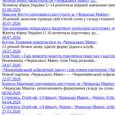
Четверо юних баскетболістів «Черкаських Мавп» та...
Чоловіча збірна України U-14 розпочала перший навчально-тре
02.08.2026
Максим Фесун продовжить виступати за «Черкаські Мавпи»
20-річний захисник проведе свій п'ятий сезон у складі головно
30.07.2026
Три вихованки черкаського баскетболу розпочали підготовку д
Жіноча збірна України U-16 розпочала підготовку до...
30.07.2026
Богдан Толмачов повертається до «Черкаських Мавп»
21-річний бігмен знову одягне форму рідного клубу.
28.07.2026
Ілля Упир: «Такі моменти можуть траплятися лише раз у кар'єрі
Вихованець «Черкаських Мавп» Ілля Упир розповів...
24.07.2026
«Чорнобаївський асфальтний завод» став новим партнером «Ч
Новий партнер «Черкаських Мавп» — «Чорнобаївський асфаль
22.07.2026
Кирило Марченко продовжить виступати за «Черкаські Мавпи
«Черкаські Мавпи» розпочинають формування складу на сезон 
08.04.2026
Суперліга. Плей-оф, 1/4 фіналу. Черкаські Мавпи - Дніпро. 8.04
04.04.2026
Суперліга. Плей-оф, 1/4 фіналу. Дніпро - Черкаські Мавпи. 4.04
27.03.2026