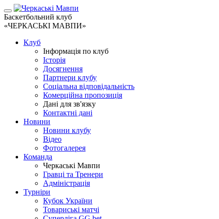
Баскетбольний клуб
«ЧЕРКАСЬКІ МАВПИ»
Клуб
Інформація по клуб
Історія
Досягнення
Партнери клубу
Соціальна відповідальність
Комерційна пропозиція
Дані для зв'язку
Контактні дані
Новини
Новини клубу
Відео
Фотогалерея
Команда
Черкаські Мавпи
Гравці та Тренери
Адміністрація
Турніри
Кубок України
Товариські матчі
Суперліга GG.bet