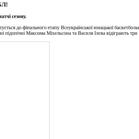
БЛ!
атчі сезону.
ється до фінального етапу Всеукраїнської юнацької баскетбольн
дні підопічні Максима Міхельсона та Василя Ілєва відіграють т