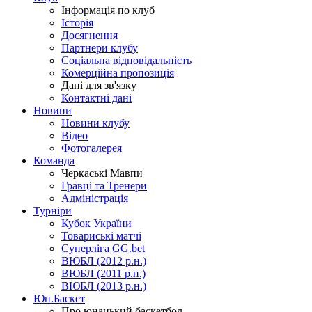
Інформація по клуб
Історія
Досягнення
Партнери клубу
Соціальна відповідальність
Комерційна пропозиція
Дані для зв'язку
Контактні дані
Новини
Новини клубу
Відео
Фотогалерея
Команда
Черкаські Мавпи
Гравці та Тренери
Адміністрація
Турніри
Кубок України
Товариські матчі
Суперліга GG.bet
ВЮБЛ (2012 р.н.)
ВЮБЛ (2011 р.н.)
ВЮБЛ (2013 р.н.)
Юн.Баскет
Про юнацький баскетбол