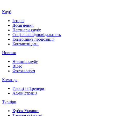
Клуб
Історія
Досягнення
Партнери клубу
Соціальна відповідальність
Комерційна пропозиція
Контактні дані
Новини
Новини клубу
Відео
Фотогалерея
Команда
Гравці та Тренери
Адміністрація
Турніри
Кубок України
Товариські матчі