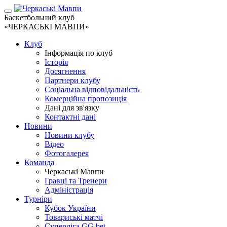
Баскетбольний клуб
«ЧЕРКАСЬКІ МАВПИ»
Клуб
Інформація по клуб
Історія
Досягнення
Партнери клубу
Соціальна відповідальність
Комерційна пропозиція
Дані для зв'язку
Контактні дані
Новини
Новини клубу
Відео
Фотогалерея
Команда
Черкаські Мавпи
Гравці та Тренери
Адміністрація
Турніри
Кубок України
Товариські матчі
Суперліга GG.bet