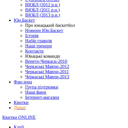
ВЮБЛ (2012 р.н.)
ВЮБЛ (2011 р.н.)
ВЮБЛ (2013 р.н.)
Юн.Баскет
Про юнацький баскетбол
Новини Юн.Баскет
Історія
Набір гравців
Наші тренери
Контакти
Юнацькі команди
Венето-Черкаси-2010
Черкаські Мавпи-2012
Черкаські Мавпи-2011
Черкаські Мавпи-2013
Фан-зона
Група підтримки
Наші фани
Інтернет-магазин
Квитки
Донат
Квитки ONLINE
Клуб