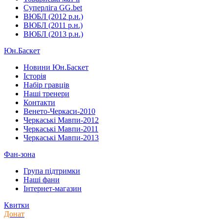
Суперліга GG.bet
ВЮБЛ (2012 р.н.)
ВЮБЛ (2011 р.н.)
ВЮБЛ (2013 р.н.)
Юн.Баскет
Новини Юн.Баскет
Історія
Набір гравців
Наші тренери
Контакти
Венето-Черкаси-2010
Черкаські Мавпи-2012
Черкаські Мавпи-2011
Черкаські Мавпи-2013
Фан-зона
Група підтримки
Наші фани
Інтернет-магазин
Квитки
Донат