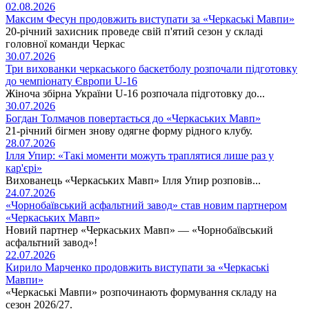
02.08.2026
Максим Фесун продовжить виступати за «Черкаські Мавпи»
20-річний захисник проведе свій п'ятий сезон у складі
головної команди Черкас
30.07.2026
Три вихованки черкаського баскетболу розпочали підготовку
до чемпіонату Європи U-16
Жіноча збірна України U-16 розпочала підготовку до...
30.07.2026
Богдан Толмачов повертається до «Черкаських Мавп»
21-річний бігмен знову одягне форму рідного клубу.
28.07.2026
Ілля Упир: «Такі моменти можуть траплятися лише раз у
кар'єрі»
Вихованець «Черкаських Мавп» Ілля Упир розповів...
24.07.2026
«Чорнобаївський асфальтний завод» став новим партнером
«Черкаських Мавп»
Новий партнер «Черкаських Мавп» — «Чорнобаївський
асфальтний завод»!
22.07.2026
Кирило Марченко продовжить виступати за «Черкаські
Мавпи»
«Черкаські Мавпи» розпочинають формування складу на
сезон 2026/27.