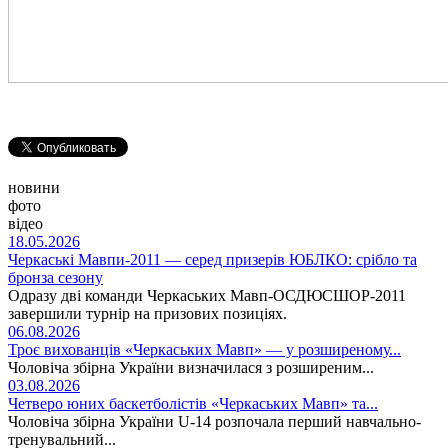
новини
фото
відео
18.05.2026
Черкаські Мавпи-2011 — серед призерів ЮБЛКО: срібло та
бронза сезону
Одразу дві команди Черкаських Мавп-ОСДЮСШОР-2011
завершили турнір на призових позиціях.
06.08.2026
Троє вихованців «Черкаських Мавп» — у розширеному...
Чоловіча збірна України визначилася з розширеним...
03.08.2026
Четверо юних баскетболістів «Черкаських Мавп» та...
Чоловіча збірна України U-14 розпочала перший навчально-
тренувальний...