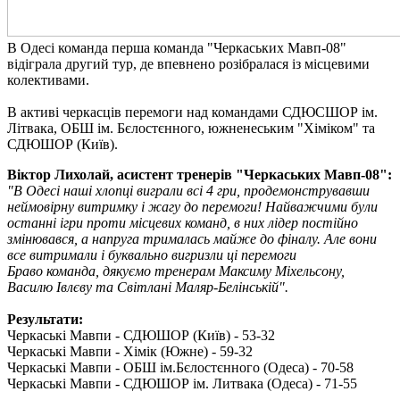
В Одесі команда перша команда "Черкаських Мавп-08"
відіграла другий тур, де впевнено розібралася із місцевими
колективами.
В активі черкасців перемоги над командами СДЮСШОР ім.
Літвака, ОБШ ім. Бєлостєнного, южненеським "Хіміком" та
СДЮШОР (Київ).
Віктор Лихолай, асистент тренерів "Черкаських Мавп-08":
"В Одесі наші хлопці виграли всі 4 гри, продемонструвавши
неймовірну витримку і жагу до перемоги! Найважчими були
останні ігри проти місцевих команд, в них лідер постійно
змінювався, а напруга трималась майже до фіналу. Але вони
все витримали і буквально вигризли ці перемоги
Браво команда, дякуємо тренерам Максиму Міхельсону,
Василю Івлєву та Світлані Маляр-Белінській".
Результати:
Черкаські Мавпи - СДЮШОР (Київ) - 53-32
Черкаські Мавпи - Хімік (Южне) - 59-32
Черкаські Мавпи - ОБШ ім.Бєлостєнного (Одеса) - 70-58
Черкаські Мавпи - СДЮШОР ім. Литвака (Одеса) - 71-55