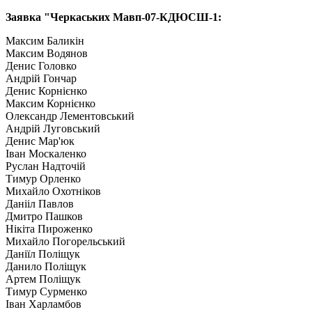
Заявка "Черкаських Мавп-07-КДЮСШ-1:
Максим Баликін
Максим Водянов
Денис Головко
Андрій Гончар
Денис Корнієнко
Максим Корнієнко
Олександр Лементовський
Андрій Луговський
Денис Мар'юк
Іван Москаленко
Руслан Надточій
Тимур Орленко
Михайло Охотніков
Данііл Павлов
Дмитро Пашков
Нікіта Пироженко
Михайло Погорельський
Даніїл Поліщук
Данило Поліщук
Артем Поліщук
Тимур Сурменко
Іван Харламбов