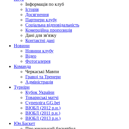
Інформація по клуб
Історія
Досягнення
Партнери клубу
Соціальна відповідальність
Комерційна пропозиція
Дані для зв'язку
Контактні дані
Новини
Новини клубу
Відео
Фотогалерея
Команда
Черкаські Мавпи
Гравці та Тренери
Адміністрація
Турніри
Кубок України
Товариські матчі
Суперліга GG.bet
ВЮБЛ (2012 р.н.)
ВЮБЛ (2011 р.н.)
ВЮБЛ (2013 р.н.)
Юн.Баскет
Про юнацький баскетбол