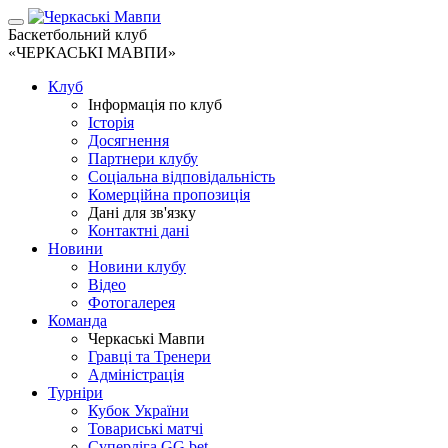
Баскетбольний клуб
«ЧЕРКАСЬКІ МАВПИ»
Клуб
Інформація по клуб
Історія
Досягнення
Партнери клубу
Соціальна відповідальність
Комерційна пропозиція
Дані для зв'язку
Контактні дані
Новини
Новини клубу
Відео
Фотогалерея
Команда
Черкаські Мавпи
Гравці та Тренери
Адміністрація
Турніри
Кубок України
Товариські матчі
Суперліга GG.bet