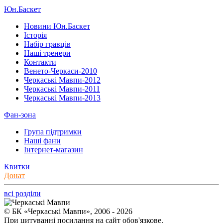
Юн.Баскет
Новини Юн.Баскет
Історія
Набір гравців
Наші тренери
Контакти
Венето-Черкаси-2010
Черкаські Мавпи-2012
Черкаські Мавпи-2011
Черкаські Мавпи-2013
Фан-зона
Група підтримки
Наші фани
Інтернет-магазин
Квитки
Донат
всі розділи
© БК «Черкаські Мавпи», 2006 - 2026
При цитуванні посилання на сайт обов'язкове.