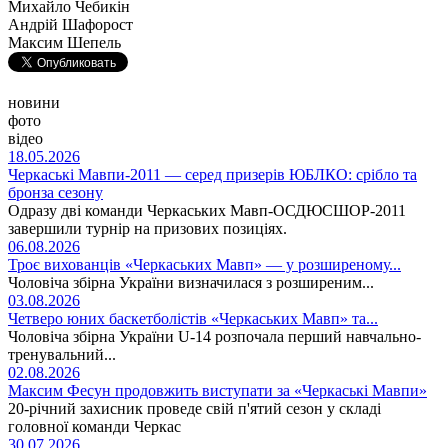
Михайло Чебикін
Андрій Шафорост
Максим Шепель
новини
фото
відео
18.05.2026
Черкаські Мавпи-2011 — серед призерів ЮБЛКО: срібло та
бронза сезону
Одразу дві команди Черкаських Мавп-ОСДЮСШОР-2011
завершили турнір на призових позиціях.
06.08.2026
Троє вихованців «Черкаських Мавп» — у розширеному...
Чоловіча збірна України визначилася з розширеним...
03.08.2026
Четверо юних баскетболістів «Черкаських Мавп» та...
Чоловіча збірна України U-14 розпочала перший навчально-
тренувальний...
02.08.2026
Максим Фесун продовжить виступати за «Черкаські Мавпи»
20-річний захисник проведе свій п'ятий сезон у складі
головної команди Черкас
30.07.2026