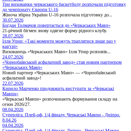
Три вихованки черкаського баскетболу розпочали підготовку
до чемпіонату Європи U-16
Жіноча збірна України U-16 розпочала підготовку до...
30.07.2026
Богдан Толмачов повертається до «Черкаських Мавп»
21-річний бігмен знову одягне форму рідного клубу.
28.07.2026
Ілля Упир: «Такі моменти можуть траплятися лише раз у
кар'єрі»
Вихованець «Черкаських Мавп» Ілля Упир розповів...
24.07.2026
«Чорнобаївський асфальтний завод» став новим партнером
«Черкаських Мавп»
Новий партнер «Черкаських Мавп» — «Чорнобаївський
асфальтний завод»!
22.07.2026
Кирило Марченко продовжить виступати за «Черкаські
Мавпи»
«Черкаські Мавпи» розпочинають формування складу на
сезон 2026/27.
08.04.2026
Суперліга. Плей-оф, 1/4 фіналу. Черкаські Мавпи - Дніпро.
8.04.26
04.04.2026
Суперліга. Плей-оф, 1/4 фіналу. Дніпро - Черкаські Мавпи.