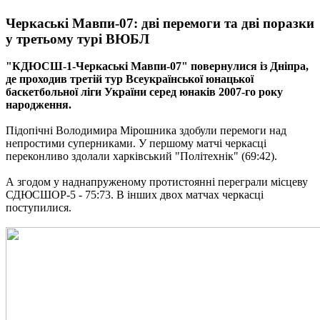
Черкаські Мавпи-07: дві перемоги та дві поразки
у третьому турі ВЮБЛ
"КДЮСШ-1-Черкаські Мавпи-07" повернулися із Дніпра,
де проходив третій тур Всеукраїнської юнацької
баскетбольної ліги України серед юнаків 2007-го року
народження.
Підопічні Володимира Мірошника здобули перемоги над
непростими суперниками. У першому матчі черкасці
переконливо здолали харківський "Політехнік" (69:42).
А згодом у наднапруженому протистоянні переграли місцеву
СДЮСШОР-5 - 75:73. В інших двох матчах черкасці
поступилися.