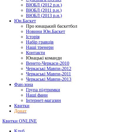
ВЮБЛ (2012 р.н.)
ВЮБЛ (2011 р.н.)
ВЮБЛ (2013 р.н.)
Юн.Баскет
Про юнацький баскетбол
Новини Юн.Баскет
Історія
Набір гравців
Наші тренери
Контакти
Юнацькі команди
Венето-Черкаси-2010
Черкаські Мавпи-2012
Черкаські Мавпи-2011
Черкаські Мавпи-2013
Фан-зона
Група підтримки
Наші фани
Інтернет-магазин
Квитки
Донат
Квитки ONLINE
Клуб