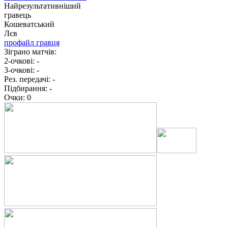
Найрезультативніший
гравець
Кошеватський
Лєв
профайл гравця
Зіграно матчів:
2-очкові:
-
3-очкові:
-
Рез. передачі:
-
Підбирання:
-
Очки:
0