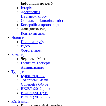
Інформація по клуб
Історія
Досягнення
Партнери клубу
Соціальна відповідальність
Комерційна пропозиція
Дані для зв'язку
Контактні дані
Новини
Новини клубу
Відео
Фотогалерея
Команда
Черкаські Мавпи
Гравці та Тренери
Адміністрація
Турніри
Кубок України
Товариські матчі
Суперліга GG.bet
ВЮБЛ (2012 р.н.)
ВЮБЛ (2011 р.н.)
ВЮБЛ (2013 р.н.)
Юн.Баскет
Про юнацький баскетбол