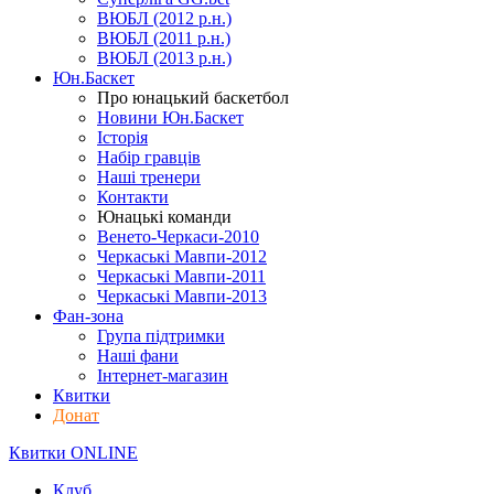
ВЮБЛ (2012 р.н.)
ВЮБЛ (2011 р.н.)
ВЮБЛ (2013 р.н.)
Юн.Баскет
Про юнацький баскетбол
Новини Юн.Баскет
Історія
Набір гравців
Наші тренери
Контакти
Юнацькі команди
Венето-Черкаси-2010
Черкаські Мавпи-2012
Черкаські Мавпи-2011
Черкаські Мавпи-2013
Фан-зона
Група підтримки
Наші фани
Інтернет-магазин
Квитки
Донат
Квитки ONLINE
Клуб