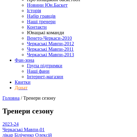
Новини Юн.Баскет
Історія
Набір гравців
Наші тренери
Контакти
Юнацькі команди
Венето-Черкаси-2010
Черкаські Мавпи-2012
Черкаські Мавпи-2011
Черкаські Мавпи-2013
Фан-зона
Група підтримки
Наші фани
Інтернет-магазин
Квитки
Донат
Головна
/
Тренери
сезону
Тренери
сезону
2023-24
Черкаські Мавпи-01
лікар
Біліченко Олексій