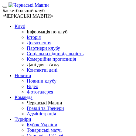
Баскетбольний клуб
«ЧЕРКАСЬКІ МАВПИ»
Клуб
Інформація по клуб
Історія
Досягнення
Партнери клубу
Соціальна відповідальність
Комерційна пропозиція
Дані для зв'язку
Контактні дані
Новини
Новини клубу
Відео
Фотогалерея
Команда
Черкаські Мавпи
Гравці та Тренери
Адміністрація
Турніри
Кубок України
Товариські матчі
Суперліга GG.bet