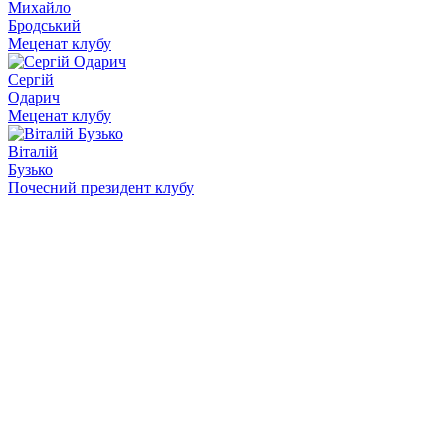
Михайло
Бродський
Меценат клубу
Сергій
Одарич
Меценат клубу
Віталій
Бузько
Почесний президент клубу