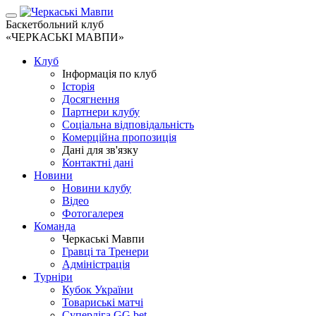
Баскетбольний клуб
«ЧЕРКАСЬКІ МАВПИ»
Клуб
Інформація по клуб
Історія
Досягнення
Партнери клубу
Соціальна відповідальність
Комерційна пропозиція
Дані для зв'язку
Контактні дані
Новини
Новини клубу
Відео
Фотогалерея
Команда
Черкаські Мавпи
Гравці та Тренери
Адміністрація
Турніри
Кубок України
Товариські матчі
Суперліга GG.bet