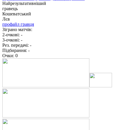
Найрезультативніший
гравець
Кошеватський
Лєв
профайл гравця
Зіграно матчів:
2-очкові:
-
3-очкові:
-
Рез. передачі:
-
Підбирання:
-
Очки:
0