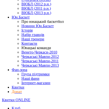
ВЮБЛ (2012 р.н.)
ВЮБЛ (2011 р.н.)
ВЮБЛ (2013 р.н.)
Юн.Баскет
Про юнацький баскетбол
Новини Юн.Баскет
Історія
Набір гравців
Наші тренери
Контакти
Юнацькі команди
Венето-Черкаси-2010
Черкаські Мавпи-2012
Черкаські Мавпи-2011
Черкаські Мавпи-2013
Фан-зона
Група підтримки
Наші фани
Інтернет-магазин
Квитки
Донат
Квитки ONLINE
Клуб