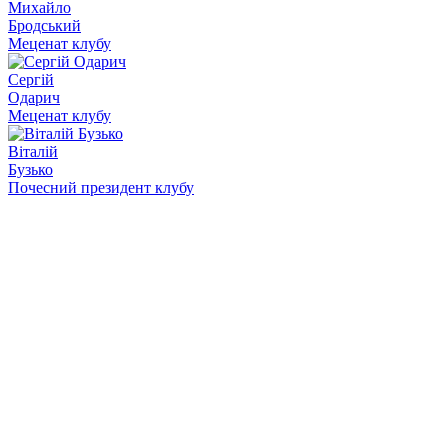
Михайло
Бродський
Меценат клубу
Сергій
Одарич
Меценат клубу
Віталій
Бузько
Почесний президент клубу