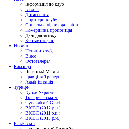
Інформація по клуб
Історія
Досягнення
Партнери клубу
Соціальна відповідальність
Комерційна пропозиція
Дані для зв'язку
Контактні дані
Новини
Новини клубу
Відео
Фотогалерея
Команда
Черкаські Мавпи
Гравці та Тренери
Адміністрація
Турніри
Кубок України
Товариські матчі
Суперліга GG.bet
ВЮБЛ (2012 р.н.)
ВЮБЛ (2011 р.н.)
ВЮБЛ (2013 р.н.)
Юн.Баскет
Про юнацький баскетбол