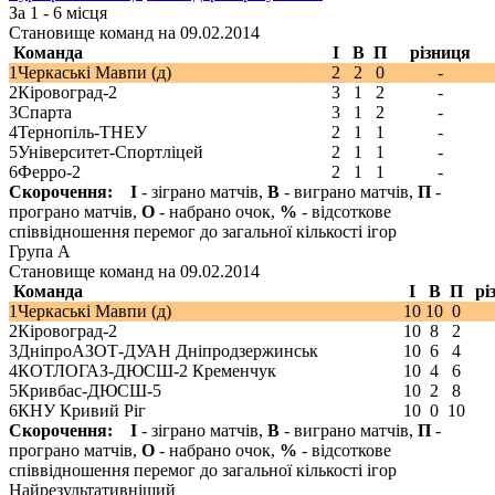
За 1 - 6 місця
Становище команд на
09.02.2014
Команда
І
В
П
різниця
1
Черкаські Мавпи (д)
2
2
0
-
2
Кіровоград-2
3
1
2
-
3
Спарта
3
1
2
-
4
Тернопіль-ТНЕУ
2
1
1
-
5
Університет-Спортліцей
2
1
1
-
6
Ферро-2
2
1
1
-
Скорочення:
І
- зіграно матчів,
В
- виграно матчів,
П
-
програно матчів,
О
- набрано очок,
%
- відсоткове
співвідношення перемог до загальної кількості ігор
Група А
Становище команд на
09.02.2014
Команда
І
В
П
рі
1
Черкаські Мавпи (д)
10
10
0
2
Кіровоград-2
10
8
2
3
ДніпроАЗОТ-ДУАН Дніпродзержинськ
10
6
4
4
КОТЛОГАЗ-ДЮСШ-2 Кременчук
10
4
6
5
Кривбас-ДЮСШ-5
10
2
8
6
КНУ Кривий Ріг
10
0
10
Скорочення:
І
- зіграно матчів,
В
- виграно матчів,
П
-
програно матчів,
О
- набрано очок,
%
- відсоткове
співвідношення перемог до загальної кількості ігор
Найрезультативніший