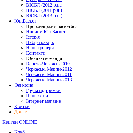
ВЮБЛ (2012 р.н.)
ВЮБЛ (2011 р.н.)
ВЮБЛ (2013 р.н.)
Юн.Баскет
Про юнацький баскетбол
Новини Юн.Баскет
Історія
Набір гравців
Наші тренери
Контакти
Юнацькі команди
Венето-Черкаси-2010
Черкаські Мавпи-2012
Черкаські Мавпи-2011
Черкаські Мавпи-2013
Фан-зона
Група підтримки
Наші фани
Інтернет-магазин
Квитки
Донат
Квитки ONLINE
Клуб