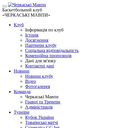
Баскетбольний клуб
«ЧЕРКАСЬКІ МАВПИ»
Клуб
Інформація по клуб
Історія
Досягнення
Партнери клубу
Соціальна відповідальність
Комерційна пропозиція
Дані для зв'язку
Контактні дані
Новини
Новини клубу
Відео
Фотогалерея
Команда
Черкаські Мавпи
Гравці та Тренери
Адміністрація
Турніри
Кубок України
Товариські матчі
Суперліга GG.bet