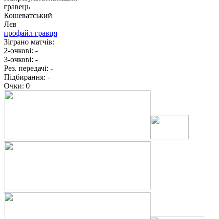
гравець
Кошеватський
Лєв
профайл гравця
Зіграно матчів:
2-очкові:
-
3-очкові:
-
Рез. передачі:
-
Підбирання:
-
Очки:
0