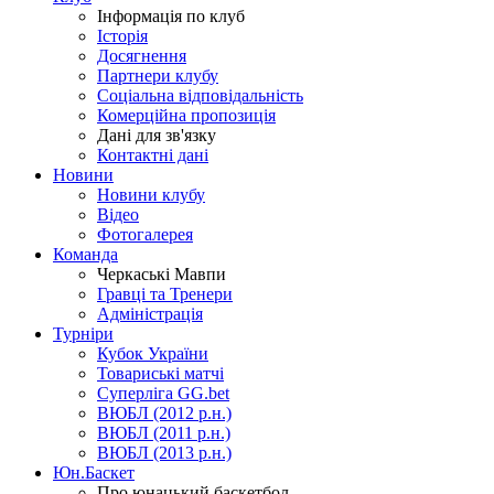
Інформація по клуб
Історія
Досягнення
Партнери клубу
Соціальна відповідальність
Комерційна пропозиція
Дані для зв'язку
Контактні дані
Новини
Новини клубу
Відео
Фотогалерея
Команда
Черкаські Мавпи
Гравці та Тренери
Адміністрація
Турніри
Кубок України
Товариські матчі
Суперліга GG.bet
ВЮБЛ (2012 р.н.)
ВЮБЛ (2011 р.н.)
ВЮБЛ (2013 р.н.)
Юн.Баскет
Про юнацький баскетбол