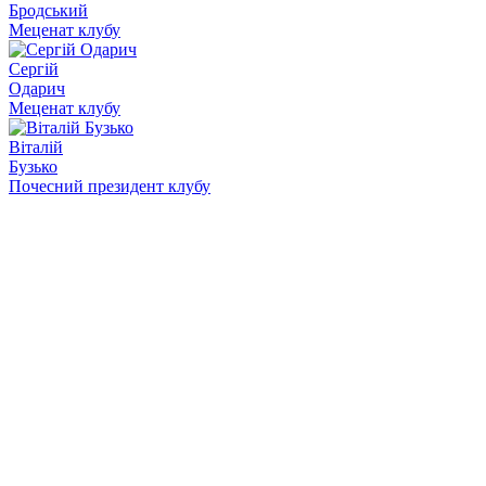
Бродський
Меценат клубу
Сергій
Одарич
Меценат клубу
Віталій
Бузько
Почесний президент клубу