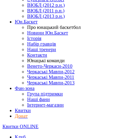
ВЮБЛ (2012 р.н.)
ВЮБЛ (2011 р.н.)
ВЮБЛ (2013 р.н.)
Юн.Баскет
Про юнацький баскетбол
Новини Юн.Баскет
Історія
Набір гравців
Наші тренери
Контакти
Юнацькі команди
Венето-Черкаси-2010
Черкаські Мавпи-2012
Черкаські Мавпи-2011
Черкаські Мавпи-2013
Фан-зона
Група підтримки
Наші фани
Інтернет-магазин
Квитки
Донат
Квитки ONLINE
Клуб