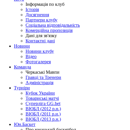
Інформація по клуб
Історія
Досягнення
Партнери клубу
Соціальна відповідальність
Комерційна пропозиція
Дані для зв'язку
Контактні дані
Новини
Новини клубу
Відео
Фотогалерея
Команда
Черкаські Мавпи
Гравці та Тренери
Адміністрація
Турніри
Кубок України
Товариські матчі
Суперліга GG.bet
ВЮБЛ (2012 р.н.)
ВЮБЛ (2011 р.н.)
ВЮБЛ (2013 р.н.)
Юн.Баскет
Про юнацький баскетбол