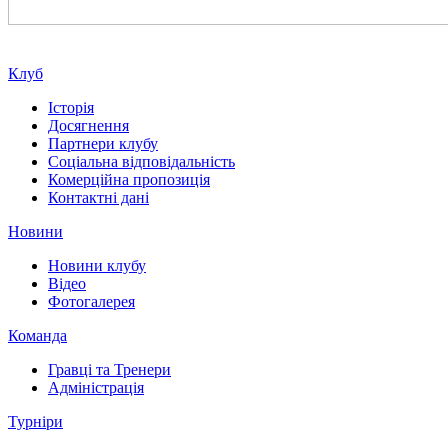
Клуб
Історія
Досягнення
Партнери клубу
Соціальна відповідальність
Комерційна пропозиція
Контактні дані
Новини
Новини клубу
Відео
Фотогалерея
Команда
Гравці та Тренери
Адміністрація
Турніри