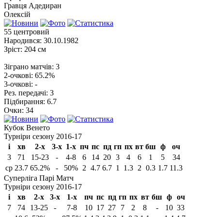
Гравця
Адедиран
Олексій
55
центровий
Народився:
30.10.1982
Зріст:
204 см
Зіграно матчів:
3
2-очкові:
65.2%
3-очкові:
-
Рез. передачі:
3
Підбирання:
6.7
Очки:
34
Кубок Венето
Турніри сезону 2016-17
і
хв
2-х
3-х
1-х
пч
пс
пд
гп
пх
вт
бш
ф
оч
3
71
15-23
-
4-8
6
14
20
3
4
6
1
5
34
ср
23.7
65.2%
-
50%
2
4.7
6.7
1
1.3
2
0.3
1.7
11.3
Суперліга Парі Матч
Турніри сезону 2016-17
і
хв
2-х
3-х
1-х
пч
пс
пд
гп
пх
вт
бш
ф
оч
7
74
13-25
-
7-8
10
17
27
7
2
8
-
10
33