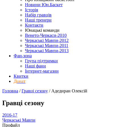
Новини Юн.Баскет
Історія
Набір гравців
Наші тренери
Контакти
Юнацькі команди
Венето-Черкаси-2010
Черкаські Мавпи-2012
Черкаські Мавпи-2011
Черкаські Мавпи-2013
Фан-зона
Група підтримки
Наші фани
Інтернет-магазин
Квитки
Донат
Головна
/
Гравці сезону
/
Адедиран Олексій
Гравці сезону
2016-17
Черкаські Мавпи
Профайл