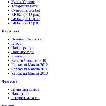
Кубок України
Товариські матчі
Суперліга GG.bet
ВЮБЛ (2012 р.н.)
ВЮБЛ (2011 р.н.)
ВЮБЛ (2013 р.н.)
Юн.Баскет
Новини Юн.Баскет
Історія
Набір гравців
Наші тренери
Контакти
Венето-Черкаси-2010
Черкаські Мавпи-2012
Черкаські Мавпи-2011
Черкаські Мавпи-2013
Фан-зона
Група підтримки
Наші фани
Інтернет-магазин
Квитки