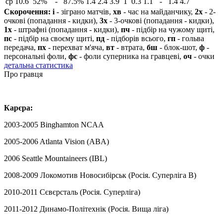
ср
10.6
52%
-
87.5%
1.4
2.4
3.9
1
0.3
1.1
-
1.4
4.7
Скорочення:
і
- зіграно матчів,
хв
- час на майданчику,
2х
- 2-
очкові (попадання - кидки),
3х
- 3-очкові (попадання - кидки),
1х
- штрафні (попадання - кидки),
пч
- підбір на чужому щиті,
пс
- підбір на своєму щиті,
пд
- підборів всього,
гп
- гольва
передача,
пх
- перехват м'яча,
вт
- втрата,
бш
- блок-шот,
ф
-
персональні фоли,
фс
- фоли суперника на гравцеві,
оч
- очки
детальна статистика
Про гравця
Карєра:
2003-2005 Binghamton
NCAA
2005-2006 Atlanta Vision (ABA)
2006 Seattle Mountaineers (IBL)
2008-2009
Локомотив Новосиб
і
рськ
(
Рос
ія. Суперліга В
)
2010-2011 Сєвєрсталь (Росія. Суперліга)
2011-2012 Динамо-Політехнік (Росія. Вища ліга)