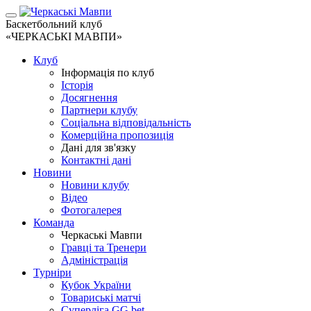
Баскетбольний клуб
«ЧЕРКАСЬКІ МАВПИ»
Клуб
Інформація по клуб
Історія
Досягнення
Партнери клубу
Соціальна відповідальність
Комерційна пропозиція
Дані для зв'язку
Контактні дані
Новини
Новини клубу
Відео
Фотогалерея
Команда
Черкаські Мавпи
Гравці та Тренери
Адміністрація
Турніри
Кубок України
Товариські матчі
Суперліга GG.bet