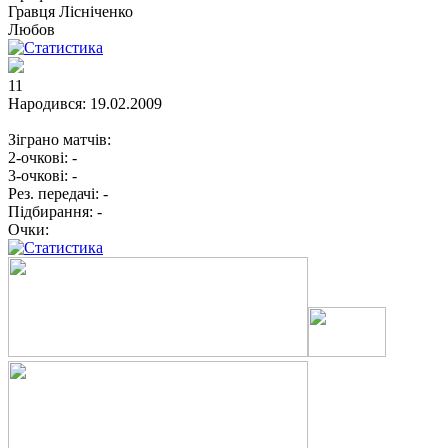
Гравця
Лісніченко
Любов
11
Народився:
19.02.2009
Зіграно матчів:
2-очкові:
-
3-очкові:
-
Рез. передачі:
-
Підбирання:
-
Очки: