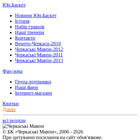
Юн.Баскет
Новини Юн.Баскет
Історія
Набір гравців
Наші тренери
Контакти
Венето-Черкаси-2010
Черкаські Мавпи-2012
Черкаські Мавпи-2011
Черкаські Мавпи-2013
Фан-зона
Група підтримки
Наші фани
Інтернет-магазин
Квитки
Донат
всі розділи
© БК «Черкаські Мавпи», 2006 - 2026
При цитуванні посилання на сайт обов'язкове.