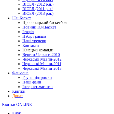
ВЮБЛ (2012 р.н.)
ВЮБЛ (2011 р.н.)
ВЮБЛ (2013 р.н.)
Юн.Баскет
Про юнацький баскетбол
Новини Юн.Баскет
Історія
Набір гравців
Наші тренери
Контакти
Юнацькі команди
Венето-Черкаси-2010
Черкаські Мавпи-2012
Черкаські Мавпи-2011
Черкаські Мавпи-2013
Фан-зона
Група підтримки
Наші фани
Інтернет-магазин
Квитки
Донат
Квитки ONLINE
Клуб