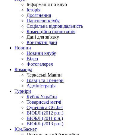
Інформація по клуб
Історія
Досягнення
Партнери клубу
Соціальна відповідальність
Комерційна пропозиція
Дані для зв'язку
Контактні дані
Новини
Новини клубу
Відео
Фотогалерея
Команда
Черкаські Мавпи
Гравці та Тренери
Адміністрація
Турніри
Кубок України
Товариські матчі
Суперліга GG.bet
ВЮБЛ (2012 р.н.)
ВЮБЛ (2011 р.н.)
ВЮБЛ (2013 р.н.)
Юн.Баскет
Про юнацький баскетбол