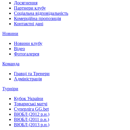
Досягнення
Партнери клубу
Соціальна відповідальність
Комерційна пропозиція
Контактні дані
Новини
Новини клубу
Відео
Фотогалерея
Команда
Гравці та Тренери
Адміністрація
Турніри
Кубок України
Товариські матчі
Суперліга GG.bet
ВЮБЛ (2012 р.н.)
ВЮБЛ (2011 р.н.)
ВЮБЛ (2013 р.н.)