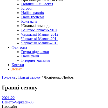
Новини Юн.Баскет
Історія
Набір гравців
Наші тренери
Контакти
Юнацькі команди
Венето-Черкаси-2010
Черкаські Мавпи-2012
Черкаські Мавпи-2011
Черкаські Мавпи-2013
Фан-зона
Група підтримки
Наші фани
Інтернет-магазин
Квитки
Донат
Головна
/
Гравці сезону
/
Лісніченко Любов
Гравці сезону
2021-22
Венето-Черкаси-08
Профайл