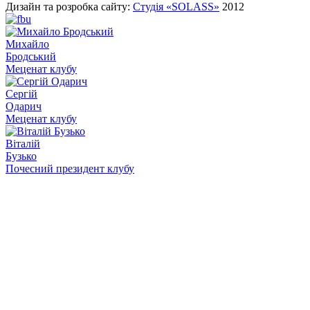
Дизайн та розробка сайту:
Студія «SOLASS»
2012
Михайло
Бродський
Меценат клубу
Сергій
Одарич
Меценат клубу
Віталій
Бузько
Почесний президент клубу