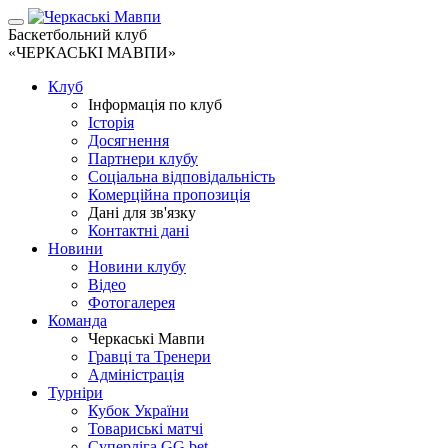
Баскетбольний клуб
«ЧЕРКАСЬКІ МАВПИ»
Клуб
Інформація по клуб
Історія
Досягнення
Партнери клубу
Соціальна відповідальність
Комерційна пропозиція
Дані для зв'язку
Контактні дані
Новини
Новини клубу
Відео
Фотогалерея
Команда
Черкаські Мавпи
Гравці та Тренери
Адміністрація
Турніри
Кубок України
Товариські матчі
Суперліга GG.bet