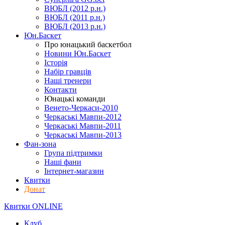
ВЮБЛ (2012 р.н.)
ВЮБЛ (2011 р.н.)
ВЮБЛ (2013 р.н.)
Юн.Баскет
Про юнацький баскетбол
Новини Юн.Баскет
Історія
Набір гравців
Наші тренери
Контакти
Юнацькі команди
Венето-Черкаси-2010
Черкаські Мавпи-2012
Черкаські Мавпи-2011
Черкаські Мавпи-2013
Фан-зона
Група підтримки
Наші фани
Інтернет-магазин
Квитки
Донат
Квитки ONLINE
Клуб