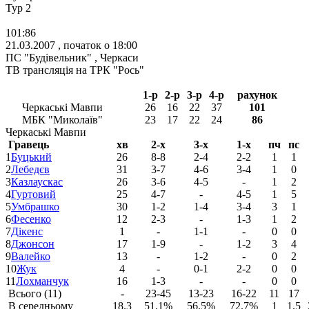
Тур 2
101:86
21.03.2007 , початок о 18:00
ПС "Будівельник" , Черкаси
ТВ трансляція на
ТРК "Рось"
1-р
2-р
3-р
4-р
рахунок
Черкаські Мавпи
26
16
22
37
101
МБК "Миколаїв"
23
17
22
24
86
Черкаські Мавпи
Гравець
хв
2-х
3-х
1-х
пч
пс
1
Буцький
26
8-8
2-4
2-2
1
1
2
Лебедєв
31
3-7
4-6
3-4
1
0
3
Казлаускас
26
3-6
4-5
-
1
2
4
Гуртовий
25
4-7
-
4-5
1
5
5
Умбрашко
30
1-2
1-4
3-4
3
1
6
Фесенко
12
2-3
-
1-3
1
2
7
Дікенс
1
-
1-1
-
0
0
8
Джонсон
17
1-9
-
1-2
3
4
9
Валейко
13
-
1-2
-
0
2
10
Жук
4
-
0-1
2-2
0
0
11
Лохманчук
16
1-3
-
-
0
0
Всього (11)
-
23-45
13-23
16-22
11
17
В середньому
18.3
51.1%
56.5%
72.7%
1
1.5