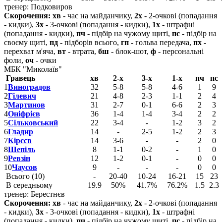
тренер: Подковиров
Скорочення:
хв
- час на майданчику,
2х
- 2-очкові (попадання
- кидки),
3х
- 3-очкові (попадання - кидки),
1х
- штрафні
(попадання - кидки),
пч
- підбір на чужому щиті,
пс
- підбір на
своєму щиті,
пд
- підборів всього,
гп
- гольва передача,
пх
-
перехват м'яча,
вт
- втрата,
бш
- блок-шот,
ф
- персональні
фоли,
оч
- очки
МБК "Миколаїв"
Гравець
хв
2-х
3-х
1-х
пч
пс
1
Виноградов
32
5-8
5-8
4-6
1
9
2
Гілевич
21
4-8
2-3
1-1
2
4
3
Мартинов
31
2-7
0-1
6-6
2
3
4
Оніфрієв
36
1-4
1-4
3-4
2
2
5
Сільковський
22
3-4
-
1-2
3
2
6
Гладир
14
-
2-5
1-2
2
3
7
Кірєєв
14
3-6
-
-
2
0
8
Шепіль
8
1-1
0-2
-
1
0
9
Ревзін
12
1-2
0-1
-
0
0
10
Чаусов
9
-
-
-
0
0
Всього (10)
-
20-40
10-24
16-21
15
23
В середньому
19.9
50%
41.7%
76.2%
1.5
2.3
тренер: Берестнєв
Скорочення:
хв
- час на майданчику,
2х
- 2-очкові (попадання
- кидки),
3х
- 3-очкові (попадання - кидки),
1х
- штрафні
(попадання - кидки),
пч
- підбір на чужому щиті,
пс
- підбір на