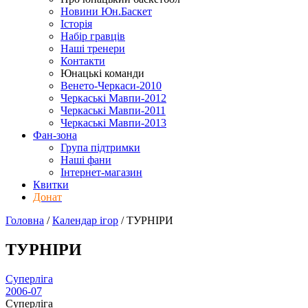
Новини Юн.Баскет
Історія
Набір гравців
Наші тренери
Контакти
Юнацькі команди
Венето-Черкаси-2010
Черкаські Мавпи-2012
Черкаські Мавпи-2011
Черкаські Мавпи-2013
Фан-зона
Група підтримки
Наші фани
Інтернет-магазин
Квитки
Донат
Головна
/
Календар ігор
/
ТУРНІРИ
ТУРНІРИ
Суперліга
2006-07
Суперліга