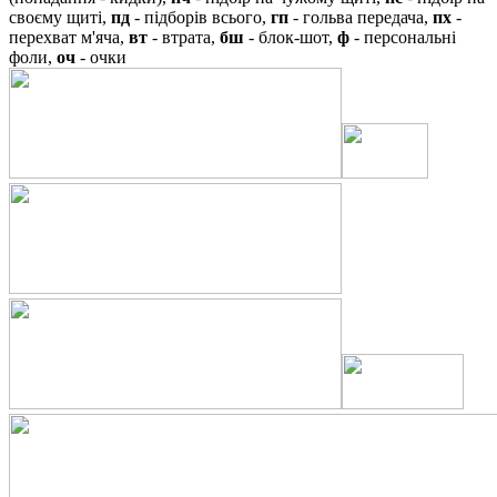
своєму щиті,
пд
- підборів всього,
гп
- гольва передача,
пх
-
перехват м'яча,
вт
- втрата,
бш
- блок-шот,
ф
- персональні
фоли,
оч
- очки