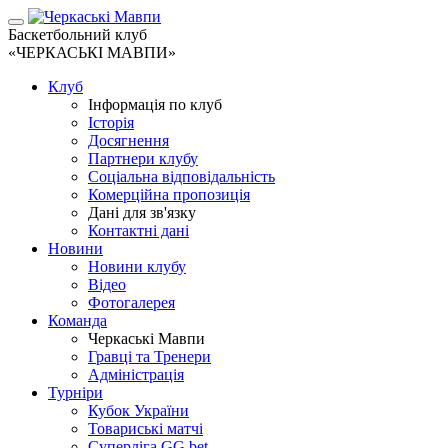
Баскетбольний клуб
«ЧЕРКАСЬКІ МАВПИ»
Клуб
Інформація по клуб
Історія
Досягнення
Партнери клубу
Соціальна відповідальність
Комерційна пропозиція
Дані для зв'язку
Контактні дані
Новини
Новини клубу
Відео
Фотогалерея
Команда
Черкаські Мавпи
Гравці та Тренери
Адміністрація
Турніри
Кубок України
Товариські матчі
Суперліга GG.bet