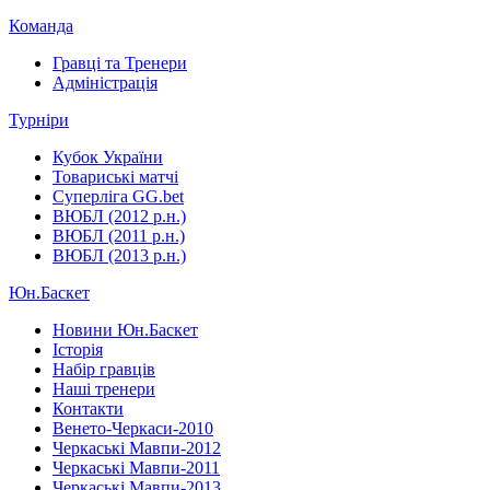
Команда
Гравці та Тренери
Адміністрація
Турніри
Кубок України
Товариські матчі
Суперліга GG.bet
ВЮБЛ (2012 р.н.)
ВЮБЛ (2011 р.н.)
ВЮБЛ (2013 р.н.)
Юн.Баскет
Новини Юн.Баскет
Історія
Набір гравців
Наші тренери
Контакти
Венето-Черкаси-2010
Черкаські Мавпи-2012
Черкаські Мавпи-2011
Черкаські Мавпи-2013