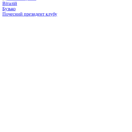
Віталій
Бузько
Почесний президент клубу