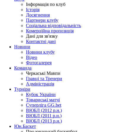
Інформація по клуб
Історія
Досягнення
Партнери клубу
Соціальна відповідальність
Комерційна пропозиція
Дані для зв'язку
Контактні дані
Новини
Новини клубу
Відео
Фотогалерея
Команда
Черкаські Мавпи
Гравці та Тренери
Адміністрація
Турніри
Кубок України
Товариські матчі
Суперліга GG.bet
ВЮБЛ (2012 р.н.)
ВЮБЛ (2011 р.н.)
ВЮБЛ (2013 р.н.)
Юн.Баскет
Про юнацький баскетбол