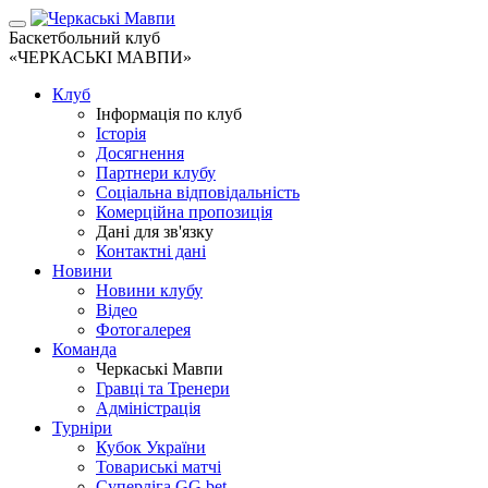
Баскетбольний клуб
«ЧЕРКАСЬКІ МАВПИ»
Клуб
Інформація по клуб
Історія
Досягнення
Партнери клубу
Соціальна відповідальність
Комерційна пропозиція
Дані для зв'язку
Контактні дані
Новини
Новини клубу
Відео
Фотогалерея
Команда
Черкаські Мавпи
Гравці та Тренери
Адміністрація
Турніри
Кубок України
Товариські матчі
Суперліга GG.bet