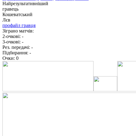
Найрезультативніший
гравець
Кошеватський
Лєв
профайл гравця
Зіграно матчів:
2-очкові:
-
3-очкові:
-
Рез. передачі:
-
Підбирання:
-
Очки:
0