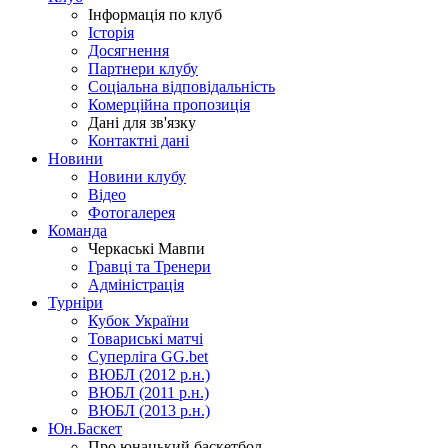
Інформація по клуб
Історія
Досягнення
Партнери клубу
Соціальна відповідальність
Комерційна пропозиція
Дані для зв'язку
Контактні дані
Новини
Новини клубу
Відео
Фотогалерея
Команда
Черкаські Мавпи
Гравці та Тренери
Адміністрація
Турніри
Кубок України
Товариські матчі
Суперліга GG.bet
ВЮБЛ (2012 р.н.)
ВЮБЛ (2011 р.н.)
ВЮБЛ (2013 р.н.)
Юн.Баскет
Про юнацький баскетбол