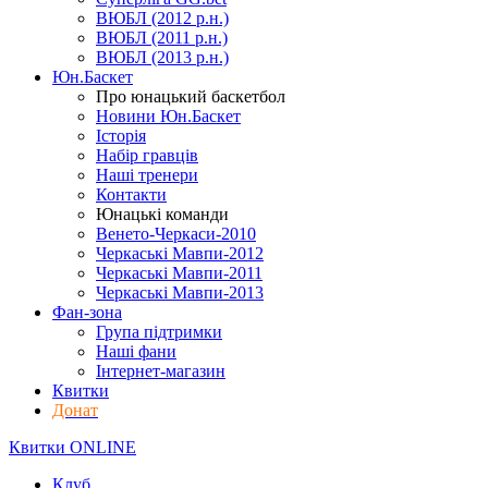
ВЮБЛ (2012 р.н.)
ВЮБЛ (2011 р.н.)
ВЮБЛ (2013 р.н.)
Юн.Баскет
Про юнацький баскетбол
Новини Юн.Баскет
Історія
Набір гравців
Наші тренери
Контакти
Юнацькі команди
Венето-Черкаси-2010
Черкаські Мавпи-2012
Черкаські Мавпи-2011
Черкаські Мавпи-2013
Фан-зона
Група підтримки
Наші фани
Інтернет-магазин
Квитки
Донат
Квитки ONLINE
Клуб