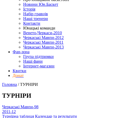
Новини Юн.Баскет
Історія
Набір гравців
Наші тренери
Контакти
Юнацькі команди
Венето-Черкаси-2010
Черкаські Мавпи-2012
Черкаські Мавпи-2011
Черкаські Мавпи-2013
Фан-зона
Група підтримки
Наші фани
Інтернет-магазин
Квитки
Донат
Головна
/
ТУРНІРИ
ТУРНІРИ
Черкаські Мавпи-98
2011-12
Турнірна таблиця
Календар та результати