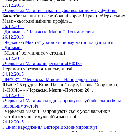
27.12.2015
«Черкаські Мавпи» зіграли з уболівальниками у футбол!
Баскетбольні щити на футбольні ворота! Гравці «Черкаських
Мавп» сьогодні змінили профіль...
26.12.2015
"Динамо" - "Черкаські Мавпи". Топ-моменти
26.12.2015
"Черкаські Мавпи" у видовищному матчі поступилися
"Динамо"
"Мавпи" оступилися у столиці
25.12.2015
«Черкаські Мавпи» переграли «ІНФІЗ»
Перемога у результативному матчі
24.12.2015
"ІНФІЗ" - "Черкаські Мавпи". Напередодні гри
ІНФО: 25 грудня. Київ, Палац СпортуПлоща Спортивна,
1«ІНФІЗ» - «Черкаські Мавпи»Початок: 20...
24.12.2015
«Черкаські Мавпи» сьгоднi запрошують уболівальників на
новорічну зустріч
«Черкаські Мавпи» запрошують своїх уболівальників
зустрітися у невимушеній атмосфері...
24.12.2015
З Днем народження Вікторе Володимировичу!