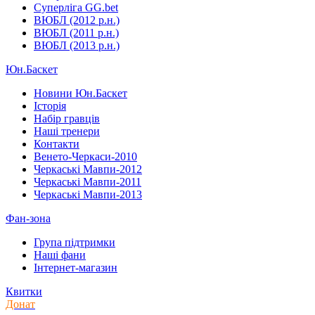
Суперліга GG.bet
ВЮБЛ (2012 р.н.)
ВЮБЛ (2011 р.н.)
ВЮБЛ (2013 р.н.)
Юн.Баскет
Новини Юн.Баскет
Історія
Набір гравців
Наші тренери
Контакти
Венето-Черкаси-2010
Черкаські Мавпи-2012
Черкаські Мавпи-2011
Черкаські Мавпи-2013
Фан-зона
Група підтримки
Наші фани
Інтернет-магазин
Квитки
Донат