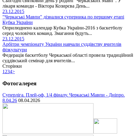
Сьогодні святковий день у родині "Черкаських Мавп". У
лікаря команди - Віктора Козирєва День...
23.12.2015
"Черкаські Мавпи" дізналися суперника по першому етапі
Кубка України
Оприлюднено календар Кубка України-2016 з баскетболу
серед чоловічих команд. Змагання будуть...
23.12.2015
Арбітри чемпіонату України навчали суддівству вчителів
фізкультури
Федерація баскетболу Черкаської області провела традиційний
суддівський семінар для вчителів...
Сторінки
1
2
3
4
>
Фотогалерея
Суперліга. Плей-оф, 1/4 фіналу. Черкаські Мавпи - Дніпро.
8.04.26
08.04.2026