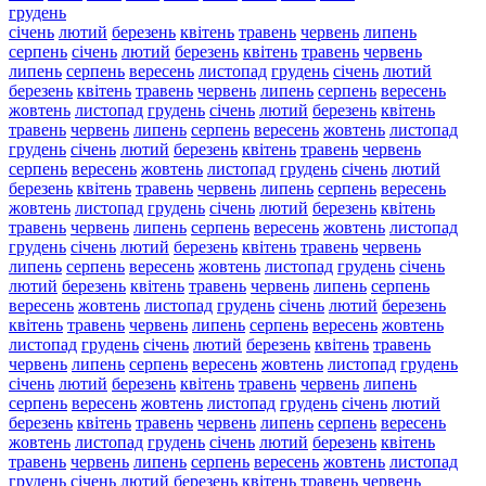
грудень
січень
лютий
березень
квітень
травень
червень
липень
серпень
січень
лютий
березень
квітень
травень
червень
липень
серпень
вересень
листопад
грудень
січень
лютий
березень
квітень
травень
червень
липень
серпень
вересень
жовтень
листопад
грудень
січень
лютий
березень
квітень
травень
червень
липень
серпень
вересень
жовтень
листопад
грудень
січень
лютий
березень
квітень
травень
червень
серпень
вересень
жовтень
листопад
грудень
січень
лютий
березень
квітень
травень
червень
липень
серпень
вересень
жовтень
листопад
грудень
січень
лютий
березень
квітень
травень
червень
липень
серпень
вересень
жовтень
листопад
грудень
січень
лютий
березень
квітень
травень
червень
липень
серпень
вересень
жовтень
листопад
грудень
січень
лютий
березень
квітень
травень
червень
липень
серпень
вересень
жовтень
листопад
грудень
січень
лютий
березень
квітень
травень
червень
липень
серпень
вересень
жовтень
листопад
грудень
січень
лютий
березень
квітень
травень
червень
липень
серпень
вересень
жовтень
листопад
грудень
січень
лютий
березень
квітень
травень
червень
липень
серпень
вересень
жовтень
листопад
грудень
січень
лютий
березень
квітень
травень
червень
липень
серпень
вересень
жовтень
листопад
грудень
січень
лютий
березень
квітень
травень
червень
липень
серпень
вересень
жовтень
листопад
грудень
січень
лютий
березень
квітень
травень
червень