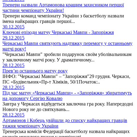
Тренери назвали Артамонова кращим захисником першої
частини чемпіонату України!
Тренери команд чемпіонату України з баскетболу назвали
імена найкращих гравців першої...
30.12.2015
Ключові епізоди матчу Черкаські Мавпи - Запоріжжя
29.12.2015
Черкаські Мавпи святкують надтяжку перемогу у останньому
матчі року!
"Черкаські Мавпи" зробили подарунок своїм уболівальникам
у заключному матчі року. У драматичному...
28.12.2015
Прев’ю останнього матчу року
ІНФО: "Черкаські Мавпи" – "Запоріжжя"29 грудня. Черкаси,
ПС «Будівельник»Пр-т Хіміків, 50/1Початок:..
28.12.2015
Під час матчу «Черкаські Мавпи» - «Запоріжжя» збиратимуть
на допомогу Сергію Ковалю
Завтра у Черкасах відбудеться заключна гра року. Напередодні
Нового року не до святкувань...
28.12.2015
Артамонов і Кобець увійшли до списку найкращих гравців
тижня чемпіонату України
Тренерська комісія Федерації баскетболу назвала найкращих
гравців минулого тижня у чемпіонаті...