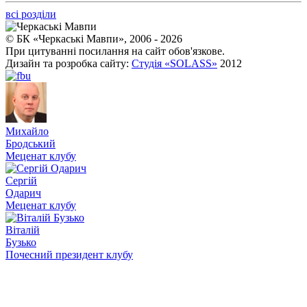
всі розділи
© БК «Черкаські Мавпи», 2006 - 2026
При цитуванні посилання на сайт обов'язкове.
Дизайн та розробка сайту:
Студія «SOLASS»
2012
Михайло
Бродський
Меценат клубу
Сергій
Одарич
Меценат клубу
Віталій
Бузько
Почесний президент клубу