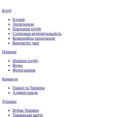
Клуб
Історія
Досягнення
Партнери клубу
Соціальна відповідальність
Комерційна пропозиція
Контактні дані
Новини
Новини клубу
Відео
Фотогалерея
Команда
Гравці та Тренери
Адміністрація
Турніри
Кубок України
Товариські матчі