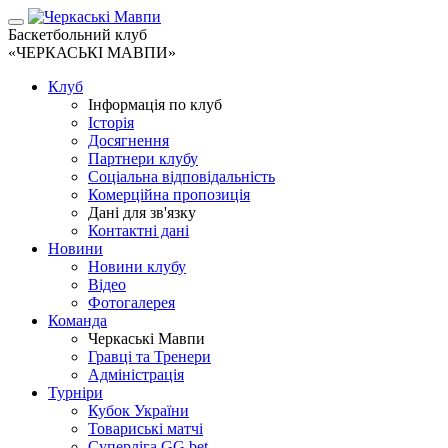
Баскетбольний клуб
«ЧЕРКАСЬКІ МАВПИ»
Клуб
Інформація по клуб
Історія
Досягнення
Партнери клубу
Соціальна відповідальність
Комерційна пропозиція
Дані для зв'язку
Контактні дані
Новини
Новини клубу
Відео
Фотогалерея
Команда
Черкаські Мавпи
Гравці та Тренери
Адміністрація
Турніри
Кубок України
Товариські матчі
Суперліга GG.bet