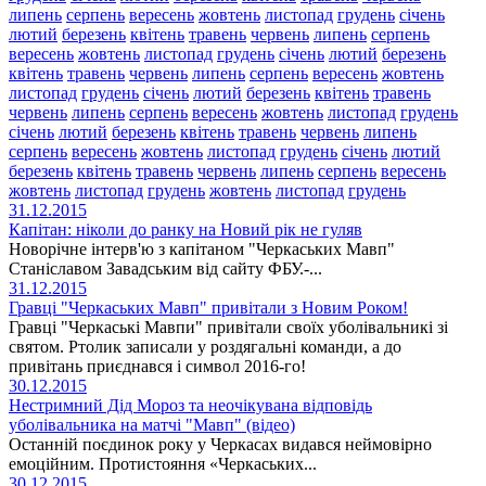
липень
серпень
вересень
жовтень
листопад
грудень
січень
лютий
березень
квітень
травень
червень
липень
серпень
вересень
жовтень
листопад
грудень
січень
лютий
березень
квітень
травень
червень
липень
серпень
вересень
жовтень
листопад
грудень
січень
лютий
березень
квітень
травень
червень
липень
серпень
вересень
жовтень
листопад
грудень
січень
лютий
березень
квітень
травень
червень
липень
серпень
вересень
жовтень
листопад
грудень
січень
лютий
березень
квітень
травень
червень
липень
серпень
вересень
жовтень
листопад
грудень
жовтень
листопад
грудень
31.12.2015
Капітан: ніколи до ранку на Новий рік не гуляв
Новорічне інтерв'ю з капітаном "Черкаських Мавп"
Станіславом Завадським від сайту ФБУ.-...
31.12.2015
Гравці "Черкаських Мавп" привітали з Новим Роком!
Гравці "Черкаські Мавпи" привітали своїх уболівальникі зі
святом. Ртолик записали у роздягальні команди, а до
привітань приєднався і символ 2016-го!
30.12.2015
Нестримний Дід Мороз та неочікувана відповідь
уболівальника на матчі "Мавп" (відео)
Останній поєдинок року у Черкасах видався неймовірно
емоційним. Протистояння «Черкаських...
30.12.2015