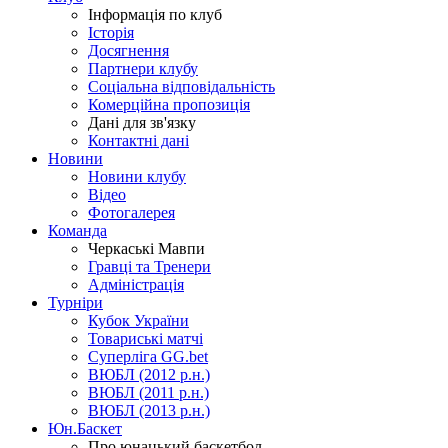
Інформація по клуб
Історія
Досягнення
Партнери клубу
Соціальна відповідальність
Комерційна пропозиція
Дані для зв'язку
Контактні дані
Новини
Новини клубу
Відео
Фотогалерея
Команда
Черкаські Мавпи
Гравці та Тренери
Адміністрація
Турніри
Кубок України
Товариські матчі
Суперліга GG.bet
ВЮБЛ (2012 р.н.)
ВЮБЛ (2011 р.н.)
ВЮБЛ (2013 р.н.)
Юн.Баскет
Про юнацький баскетбол