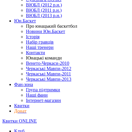
ВЮБЛ (2012 р.н.)
ВЮБЛ (2011 р.н.)
ВЮБЛ (2013 р.н.)
Юн.Баскет
Про юнацький баскетбол
Новини Юн.Баскет
Історія
Набір гравців
Наші тренери
Контакти
Юнацькі команди
Венето-Черкаси-2010
Черкаські Мавпи-2012
Черкаські Мавпи-2011
Черкаські Мавпи-2013
Фан-зона
Група підтримки
Наші фани
Інтернет-магазин
Квитки
Донат
Квитки ONLINE
Клуб