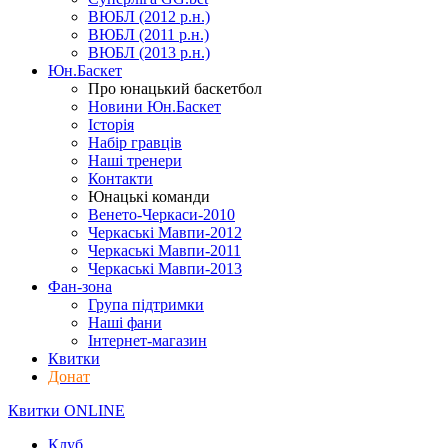
ВЮБЛ (2012 р.н.)
ВЮБЛ (2011 р.н.)
ВЮБЛ (2013 р.н.)
Юн.Баскет
Про юнацький баскетбол
Новини Юн.Баскет
Історія
Набір гравців
Наші тренери
Контакти
Юнацькі команди
Венето-Черкаси-2010
Черкаські Мавпи-2012
Черкаські Мавпи-2011
Черкаські Мавпи-2013
Фан-зона
Група підтримки
Наші фани
Інтернет-магазин
Квитки
Донат
Квитки ONLINE
Клуб