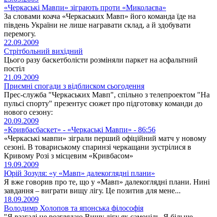
«Черкаські Мавпи» зіграють проти «Миколаєва»
За словами коача «Черкаських Мавп» його команда їде на
південь України не лише награвати склад, а й здобувати
перемогу.
22.09.2009
Стрітбольний вихідний
Цього разу баскетболісти розміняли паркет на асфальтний
постіл
21.09.2009
Приємні спогади з відблиском сьогодення
Прес-служба "Черкаських Мавп", спільно з телепроектом "На
пульсі спорту" презентує сюжет про підготовку команди до
нового сезону:
20.09.2009
«Кривбасбаскет» - «Черкаські Мавпи» - 86:56
«Черкаські мавпи» зіграли перший офіційний матч у новому
сезоні. В товариському спаринзі черкащани зустрілися в
Кривому Розі з місцевим «Кривбасом»
19.09.2009
Юрій Зозуля: «у «Мавп» далекоглядні плани»
Я вже говорив про те, що у «Мавп» далекоглядні плани. Нині
завдання – виграти вищу лігу. Це позитив для мене...
18.09.2009
Володимр Холопов та японська філософія
"Я взагалі не розглядаю Вищу лігу як самоціль. Я більше