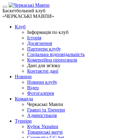
Баскетбольний клуб
«ЧЕРКАСЬКІ МАВПИ»
Клуб
Інформація по клуб
Історія
Досягнення
Партнери клубу
Соціальна відповідальність
Комерційна пропозиція
Дані для зв'язку
Контактні дані
Новини
Новини клубу
Відео
Фотогалерея
Команда
Черкаські Мавпи
Гравці та Тренери
Адміністрація
Турніри
Кубок України
Товариські матчі
Суперліга GG.bet