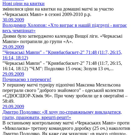
Нові ціни на квитки
змінилися ціни на квитки на домашні матчі за участю
«Черкаських Мавп» в сезоні 2009-2010 р.р.
30.09.2009
Володимир Холопов: «Хто виграє в нашій підгрупі - виграє
весь чемпіонат»
Днями було затверджено календар Вищої ліги. «Черкаські
Мавпи» потрапили до групи «А».
29.09.2009
"Черкаські Мавпи" - "Кривбасбаскет-2" 71:48 (11:7, 26:15,
16:14, 18:12)
"Черкаські Мавпи" - "Кривбасбаскет-2" 71:48 (11:7, 26:15,
16:14, 18:12) "Ч.М": Подоляко 15 очок; Зозуля 13 оч,...
29.09.2009
Починаємо з перемоги!
У першому матчі турніру підопічні Максима Мехельсона
переграли свого "доброго знайомого" - одеський колектив
«СДЮСШОР-Хімік 96». При чому зробили це в овертаймі –
58:49.
29.09.2009
Дмитро Подоляко: «Я хочу по-справжньому викладатися,
грати, працювати, врешті-решт!»
В останньому контрольному матчі «Черкаських Мавп» проти
«Миколаєва» третину командного доробку (25 оч.) наколотив
Дмитро Подоляко. Як каже сам захисник: «в нього «пішло».