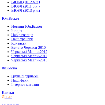
ВЮБЛ (2012 р.н.)
ВЮБЛ (2011 р.н.)
ВЮБЛ (2013 р.н.)
Юн.Баскет
Новини Юн.Баскет
Історія
Набір гравців
Наші тренери
Контакти
Венето-Черкаси-2010
Черкаські Мавпи-2012
Черкаські Мавпи-2011
Черкаські Мавпи-2013
Фан-зона
Група підтримки
Наші фани
Інтернет-магазин
Квитки
Донат