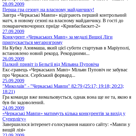
28.09.2009
Перша гра сезону на власному майданчику!
Завтра «Черкаські Мавпи» відіграють перший контрольний
матч, в новому сезоні на власному майданчику. В гості до
помаранчевочорних приїде «Кривбасбаскет-2»
27.09.2009
Конкурент «Черкаських Мавп» за медалі Вищої Ліги
припускається мегарозгрому
На Кубку Азовмаша, який цієї суботи стартував в Маріуполі,
встановлено новий рекорд. Рекордними...
26.09.2009
Палкий привіт із Бельгії від Мільяна Пуповіча
Екс-гравець «Черкаських Мавп» Мільян Пуповіч не забуває
про Черкаси. Сербський форвард...
25.09.2009
"Миколаїв" - "Черкаські Мавпи" 82:79 (25:17; 19:18; 20:23;
18:21)
Гра команди вже вимальовується, однак вона ще не та, якою я
був би задоволений.
24.09.2009
«Черкаські Мавпи» матимуть кілька конкурентів за вихід у
Суперлігу»
Завершилося інтеренет-голосування нашого сайту: «Мавпи у
вищій лізі»
23.09.2009