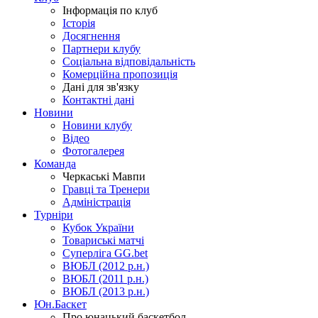
Інформація по клуб
Історія
Досягнення
Партнери клубу
Соціальна відповідальність
Комерційна пропозиція
Дані для зв'язку
Контактні дані
Новини
Новини клубу
Відео
Фотогалерея
Команда
Черкаські Мавпи
Гравці та Тренери
Адміністрація
Турніри
Кубок України
Товариські матчі
Суперліга GG.bet
ВЮБЛ (2012 р.н.)
ВЮБЛ (2011 р.н.)
ВЮБЛ (2013 р.н.)
Юн.Баскет
Про юнацький баскетбол