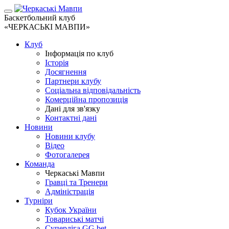
Баскетбольний клуб
«ЧЕРКАСЬКІ МАВПИ»
Клуб
Інформація по клуб
Історія
Досягнення
Партнери клубу
Соціальна відповідальність
Комерційна пропозиція
Дані для зв'язку
Контактні дані
Новини
Новини клубу
Відео
Фотогалерея
Команда
Черкаські Мавпи
Гравці та Тренери
Адміністрація
Турніри
Кубок України
Товариські матчі
Суперліга GG.bet