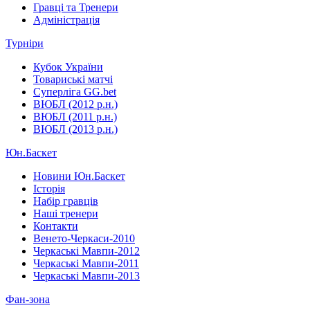
Гравці та Тренери
Адміністрація
Турніри
Кубок України
Товариські матчі
Суперліга GG.bet
ВЮБЛ (2012 р.н.)
ВЮБЛ (2011 р.н.)
ВЮБЛ (2013 р.н.)
Юн.Баскет
Новини Юн.Баскет
Історія
Набір гравців
Наші тренери
Контакти
Венето-Черкаси-2010
Черкаські Мавпи-2012
Черкаські Мавпи-2011
Черкаські Мавпи-2013
Фан-зона