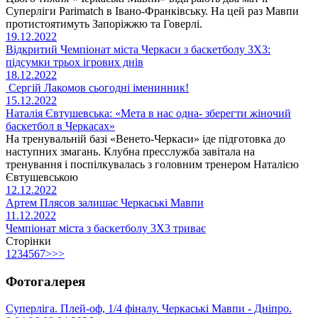
Суперліги Parimatch в Івано-Франківську. На цей раз Мавпи
протистоятимуть Запоріжжю та Говерлі.
19.12.2022
Відкритий Чемпіонат міста Черкаси з баскетболу 3Х3:
підсумки трьох ігрових днів
18.12.2022
Сергій Лакомов сьогодні іменинник!
15.12.2022
Наталія Євтушевська: «Мета в нас одна- зберегти жіночий
баскетбол в Черкасах»
На тренувальній базі «Венето-Черкаси» іде підготовка до
наступних змагань. Клубна пресслужба завітала на
тренування і поспілкувалась з головним тренером Наталією
Євтушевською
12.12.2022
Артем Плясов залишає Черкаські Мавпи
11.12.2022
Чемпіонат міста з баскетболу 3Х3 триває
Сторінки
1
2
3
4
5
6
7
>
>>
Фотогалерея
Суперліга. Плей-оф, 1/4 фіналу. Черкаські Мавпи - Дніпро.