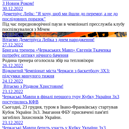
З Новим Роком!
30.12.2022
Деметріус Лейк: "Я хочу, щоб ми йшли до перемог, а не до
послідовних поразок"
Під час передноворічної паузи в чемпіонаті пресслужба клубу
поспілкувалися з Мічем
29.12.2022
Вітаємо Деметріуса Лейка з днем народження!
27.12.2022
Бригада тренера «Черкаських Мавп» Євгенія Ткаченка
потребує оптику нічного бачення
Родина тренера оголосила збір на тепловізори
26.12.2022
Відкритий Чемпіонат міста Черкаси з баскетболу 3Х3:
підсумки минулого тижня
24.12.2022
Вітаємо з Різдвом Христовим!
23.12.2022
Черкаські Мавпи в фіналі першого туру Кубку України 3х3
поступились КФВ
Сьогодні, 23 грудня, туром в Івано-Франківську стартував
Кубок України 3х3. Змагання ФБУ присвячені пам'яті
загиблих Захисників України.
23.12.2022
Черкаські Мавпи беруть участь у Кубку України 3х3