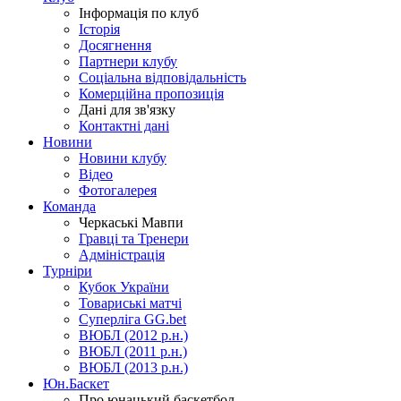
Інформація по клуб
Історія
Досягнення
Партнери клубу
Соціальна відповідальність
Комерційна пропозиція
Дані для зв'язку
Контактні дані
Новини
Новини клубу
Відео
Фотогалерея
Команда
Черкаські Мавпи
Гравці та Тренери
Адміністрація
Турніри
Кубок України
Товариські матчі
Суперліга GG.bet
ВЮБЛ (2012 р.н.)
ВЮБЛ (2011 р.н.)
ВЮБЛ (2013 р.н.)
Юн.Баскет
Про юнацький баскетбол