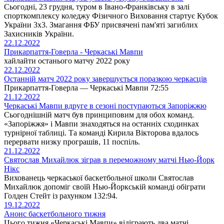
Сьогодні, 23 грудня, туром в Івано-Франківську в залі
спорткомплексу коледжу Фізичного Виховання стартує Кубок
України 3х3. Змагання ФБУ присвячені пам'яті загиблих
Захисників України.
22.12.2022
Прикарпаття-Говерла - Черкаські Мавпи
хайлайти останього матчу 2022 року
22.12.2022
Останній матч 2022 року завершується поразкою черкасців
Прикарпаття-Говерла — Черкаські Мавпи 72:55
21.12.2022
Черкаські Мавпи вдруге в сезоні поступаються Запоріжжю
Сьогоднішній матч був принциповим для обох команд.
«Запоріжжя» і Мавпи знаходяться на останніх сходинках
турнірної таблиці. Та команді Кирила Вікторова вдалось
перервати низку програшів, 11 поспіль.
21.12.2022
Святослав Михайлюк зіграв в переможному матчі Нью-Йорк
Нікс
Вихованець черкаської баскетбольної школи Святослав
Михайлюк допоміг своїй Нью-Йоркській команді обіграти
Голден Стейт із рахунком 132:94.
19.12.2022
Анонс баскетбольного тижня
Цього тижня «Черкаські Мавпи» відіграють два матчі