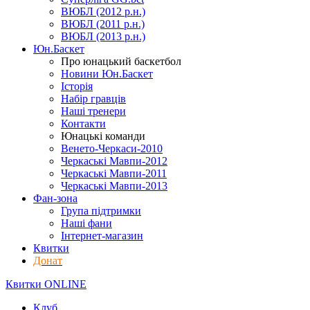
ВЮБЛ (2012 р.н.)
ВЮБЛ (2011 р.н.)
ВЮБЛ (2013 р.н.)
Юн.Баскет
Про юнацький баскетбол
Новини Юн.Баскет
Історія
Набір гравців
Наші тренери
Контакти
Юнацькі команди
Венето-Черкаси-2010
Черкаські Мавпи-2012
Черкаські Мавпи-2011
Черкаські Мавпи-2013
Фан-зона
Група підтримки
Наші фани
Інтернет-магазин
Квитки
Донат
Квитки ONLINE
Клуб