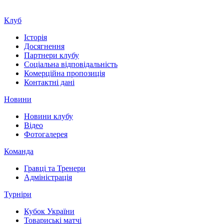
Клуб
Історія
Досягнення
Партнери клубу
Соціальна відповідальність
Комерційна пропозиція
Контактні дані
Новини
Новини клубу
Відео
Фотогалерея
Команда
Гравці та Тренери
Адміністрація
Турніри
Кубок України
Товариські матчі