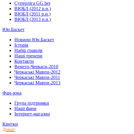
Суперліга GG.bet
ВЮБЛ (2012 р.н.)
ВЮБЛ (2011 р.н.)
ВЮБЛ (2013 р.н.)
Юн.Баскет
Новини Юн.Баскет
Історія
Набір гравців
Наші тренери
Контакти
Венето-Черкаси-2010
Черкаські Мавпи-2012
Черкаські Мавпи-2011
Черкаські Мавпи-2013
Фан-зона
Група підтримки
Наші фани
Інтернет-магазин
Квитки
Донат