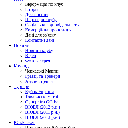
Інформація по клуб
Історія
Досягнення
Партнери клубу
Соціальна відповідальність
Комерційна пропозиція
Дані для зв'язку
Контактні дані
Новини
Новини клубу
Відео
Фотогалерея
Команда
Черкаські Мавпи
Гравці та Тренери
Адміністрація
Турніри
Кубок України
Товариські матчі
Суперліга GG.bet
ВЮБЛ (2012 р.н.)
ВЮБЛ (2011 р.н.)
ВЮБЛ (2013 р.н.)
Юн.Баскет
Про юнацький баскетбол