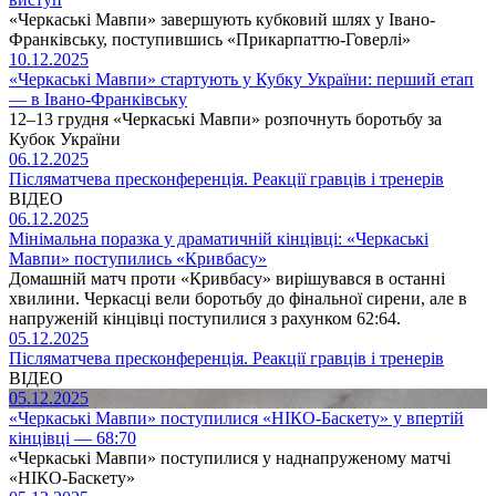
«Черкаські Мавпи» завершують кубковий шлях у Івано-
Франківську, поступившись «Прикарпаттю-Говерлі»
10.12.2025
«Черкаські Мавпи» стартують у Кубку України: перший етап
— в Івано-Франківську
12–13 грудня «Черкаські Мавпи» розпочнуть боротьбу за
Кубок України
06.12.2025
Післяматчева пресконференція. Реакції гравців і тренерів
ВІДЕО
06.12.2025
Мінімальна поразка у драматичній кінцівці: «Черкаські
Мавпи» поступились «Кривбасу»
Домашній матч проти «Кривбасу» вирішувався в останні
хвилини. Черкасці вели боротьбу до фінальної сирени, але в
напруженій кінцівці поступилися з рахунком 62:64.
05.12.2025
Післяматчева пресконференція. Реакції гравців і тренерів
ВІДЕО
05.12.2025
«Черкаські Мавпи» поступилися «НІКО-Баскету» у впертій
кінцівці — 68:70
«Черкаські Мавпи» поступилися у наднапруженому матчі
«НІКО-Баскету»