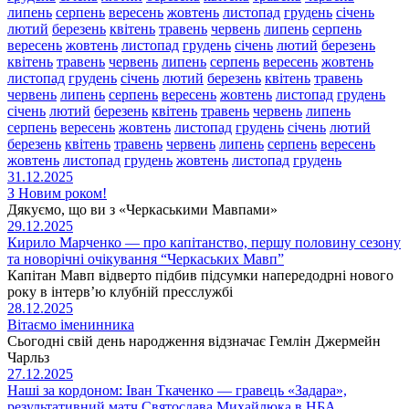
липень
серпень
вересень
жовтень
листопад
грудень
січень
лютий
березень
квітень
травень
червень
липень
серпень
вересень
жовтень
листопад
грудень
січень
лютий
березень
квітень
травень
червень
липень
серпень
вересень
жовтень
листопад
грудень
січень
лютий
березень
квітень
травень
червень
липень
серпень
вересень
жовтень
листопад
грудень
січень
лютий
березень
квітень
травень
червень
липень
серпень
вересень
жовтень
листопад
грудень
січень
лютий
березень
квітень
травень
червень
липень
серпень
вересень
жовтень
листопад
грудень
жовтень
листопад
грудень
31.12.2025
З Новим роком!
Дякуємо, що ви з «Черкаськими Мавпами»
29.12.2025
Кирило Марченко — про капітанство, першу половину сезону
та новорічні очікування “Черкаських Мавп”
Капітан Мавп відверто підбив підсумки напередодрні нового
року в інтерв’ю клубній пресслужбі
28.12.2025
Вітаємо іменинника
Сьогодні свій день народження відзначає Гемлін Джермейн
Чарльз
27.12.2025
Наші за кордоном: Іван Ткаченко — гравець «Задара»,
результативний матч Святослава Михайлюка в НБА