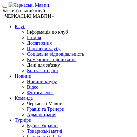
Баскетбольний клуб
«ЧЕРКАСЬКІ МАВПИ»
Клуб
Інформація по клуб
Історія
Досягнення
Партнери клубу
Соціальна відповідальність
Комерційна пропозиція
Дані для зв'язку
Контактні дані
Новини
Новини клубу
Відео
Фотогалерея
Команда
Черкаські Мавпи
Гравці та Тренери
Адміністрація
Турніри
Кубок України
Товариські матчі
Суперліга GG.bet