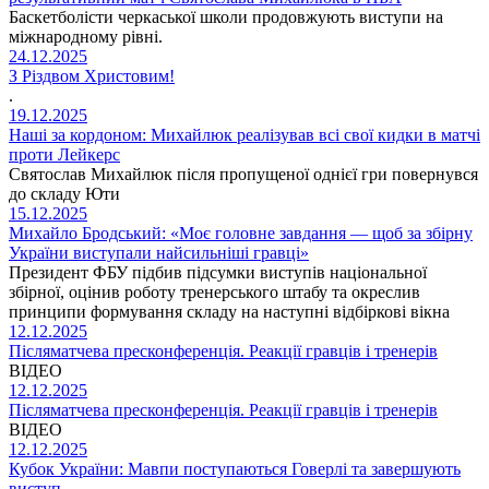
Баскетболісти черкаської школи продовжують виступи на
міжнародному рівні.
24.12.2025
З Різдвом Христовим!
.
19.12.2025
Наші за кордоном: Михайлюк реалізував всі свої кидки в матчі
проти Лейкерс
Святослав Михайлюк після пропущеної однієї гри повернувся
до складу Юти
15.12.2025
Михайло Бродський: «Моє головне завдання — щоб за збірну
України виступали найсильніші гравці»
Президент ФБУ підбив підсумки виступів національної
збірної, оцінив роботу тренерського штабу та окреслив
принципи формування складу на наступні відбіркові вікна
12.12.2025
Післяматчева пресконференція. Реакції гравців і тренерів
ВІДЕО
12.12.2025
Післяматчева пресконференція. Реакції гравців і тренерів
ВІДЕО
12.12.2025
Кубок України: Мавпи поступаються Говерлі та завершують
виступ