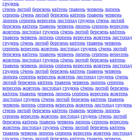
грудень
січень
лютий
березень
квітень
травень
червень
липень
серпень
січень
лютий
березень
квітень
травень
червень
липень
серпень
вересень
листопад
грудень
січень
лютий
березень
квітень
травень
червень
липень
серпень
вересень
жовтень
листопад
грудень
січень
лютий
березень
квітень
травень
червень
липень
серпень
вересень
жовтень
листопад
грудень
січень
лютий
березень
квітень
травень
червень
серпень
вересень
жовтень
листопад
грудень
січень
лютий
березень
квітень
травень
червень
липень
серпень
вересень
жовтень
листопад
грудень
січень
лютий
березень
квітень
травень
червень
липень
серпень
вересень
жовтень
листопад
грудень
січень
лютий
березень
квітень
травень
червень
липень
серпень
вересень
жовтень
листопад
грудень
січень
лютий
березень
квітень
травень
червень
липень
серпень
вересень
жовтень
листопад
грудень
січень
лютий
березень
квітень
травень
червень
липень
серпень
вересень
жовтень
листопад
грудень
січень
лютий
березень
квітень
травень
червень
липень
серпень
вересень
жовтень
листопад
грудень
січень
лютий
березень
квітень
травень
червень
липень
серпень
вересень
жовтень
листопад
грудень
січень
лютий
березень
квітень
травень
червень
липень
серпень
вересень
жовтень
листопад
грудень
січень
лютий
березень
квітень
травень
червень
липень
серпень
вересень
жовтень
листопад
грудень
січень
лютий
березень
квітень
травень
червень