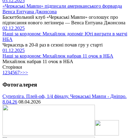
05.12.2025
«Черкаські Мавпи» підписали американського форварда
Венса Ентуана Джонсона
Баскетбольний клуб «Черкаські Мавпи» оголошує про
підписання нового легіонера — Венса Ентуана Джонсона
02.12.2025
Наші за кордоном: Михайлюк допоміг Юті виграти в матчі
НБА
Черкасець в 20-й раз в сезоні почав гру у старті
01.12.2025
Наші за кордоном: Михайлюк набрав 11 очок в НБА
Михайлюк набрав 11 очок в НБА
Сторінки
1
2
3
4
5
6
7
>
>>
Фотогалерея
Суперліга. Плей-оф, 1/4 фіналу. Черкаські Мавпи - Дніпро.
8.04.26
08.04.2026