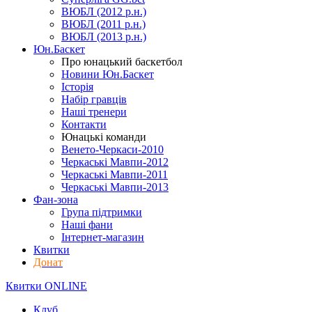
ВЮБЛ (2012 р.н.)
ВЮБЛ (2011 р.н.)
ВЮБЛ (2013 р.н.)
Юн.Баскет
Про юнацький баскетбол
Новини Юн.Баскет
Історія
Набір гравців
Наші тренери
Контакти
Юнацькі команди
Венето-Черкаси-2010
Черкаські Мавпи-2012
Черкаські Мавпи-2011
Черкаські Мавпи-2013
Фан-зона
Група підтримки
Наші фани
Інтернет-магазин
Квитки
Донат
Квитки ONLINE
Клуб